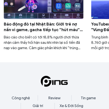
Báo động đỏ tại Nhật Bản: Giới trẻ nợ
YouTuber
nần vì game, gacha tiếp tục “hút máu”
"Vùng Đấ
người chơi U30
Báo cáo cho biết có tới 18,8% người chơi thừa
Trung bình
nhận cảm thấy hối hận sau khi nhìn lại số tiền đã
8.760 giờ 
nạp vào game. Cảm giác phấn khích khi “trúng
mỗi giờ tro
tướng xịn” hay “ra đồ hiếm” nhanh chóng bị thay
thế bởi áp lực chi tiêu, sinh hoạt và nợ nần ngoài
đời thực.
Công nghệ
Review
Tin game
Giải trí
Xe & Đời Sống