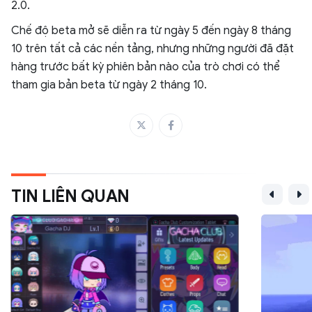
2.0.
Chế độ beta mở sẽ diễn ra từ ngày 5 đến ngày 8 tháng
10 trên tất cả các nền tảng, nhưng những người đã đặt
hàng trước bất kỳ phiên bản nào của trò chơi có thể
tham gia bản beta từ ngày 2 tháng 10.
TIN LIÊN QUAN