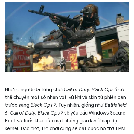
Những người đã từng chơi
Call of Duty: Black Ops 6
có
thể chuyển một số nhân vật, vũ khí và skin từ phiên bản
trước sang
Black Ops 7
. Tuy nhiên, giống như
Battlefield
6
,
Call of Duty: Black Ops 7
sẽ yêu cầu Windows Secure
Boot và triển khai bảo mật chống gian lận ở cấp độ
kernel. Đặc biệt, trò chơi cũng sẽ bắt buộc hỗ trợ TPM