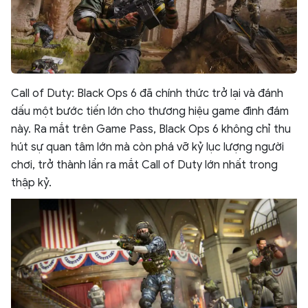
Call of Duty: Black Ops 6 đã chính thức trở lại và đánh
dấu một bước tiến lớn cho thương hiệu game đình đám
này. Ra mắt trên Game Pass, Black Ops 6 không chỉ thu
hút sự quan tâm lớn mà còn phá vỡ kỷ lục lượng người
chơi, trở thành lần ra mắt Call of Duty lớn nhất trong
thập kỷ.