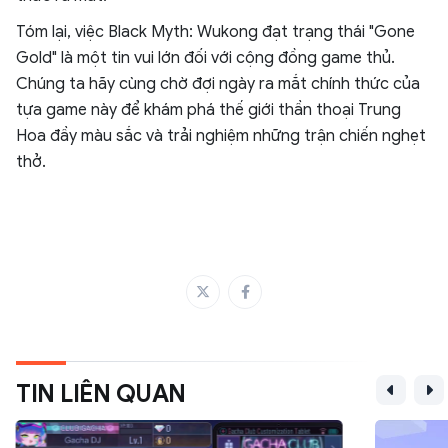
Tóm lại, việc Black Myth: Wukong đạt trạng thái "Gone
Gold" là một tin vui lớn đối với cộng đồng game thủ.
Chúng ta hãy cùng chờ đợi ngày ra mắt chính thức của
tựa game này để khám phá thế giới thần thoại Trung
Hoa đầy màu sắc và trải nghiệm những trận chiến nghẹt
thở.
TIN LIÊN QUAN