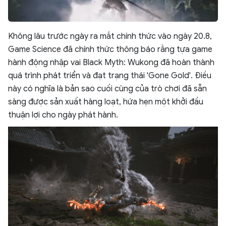
Không lâu trước ngày ra mắt chính thức vào ngày 20.8,
Game Science đã chính thức thông báo rằng tựa game
hành động nhập vai Black Myth: Wukong đã hoàn thành
quá trình phát triển và đạt trạng thái 'Gone Gold'. Điều
này có nghĩa là bản sao cuối cùng của trò chơi đã sẵn
sàng được sản xuất hàng loạt, hứa hẹn một khởi đầu
thuận lợi cho ngày phát hành.