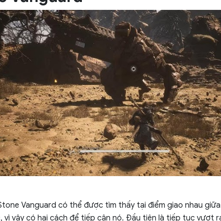
à Stone Vanguard có thể được tìm thấy tại điểm giao nhau giữ
 vì vậy có hai cách để tiếp cận nó. Đầu tiên là tiếp tục vượt r