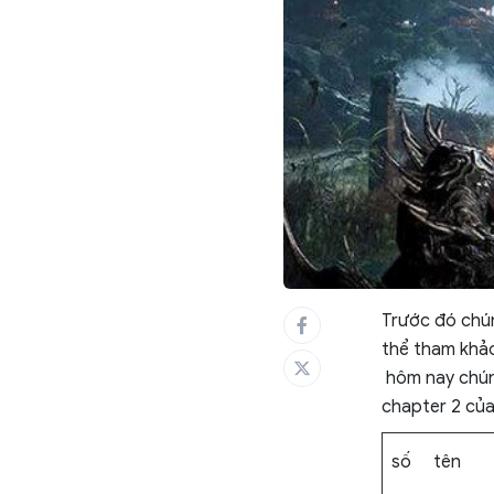
Trước đó chún
thể tham khả
hôm nay chúng
chapter 2 củ
số
tên