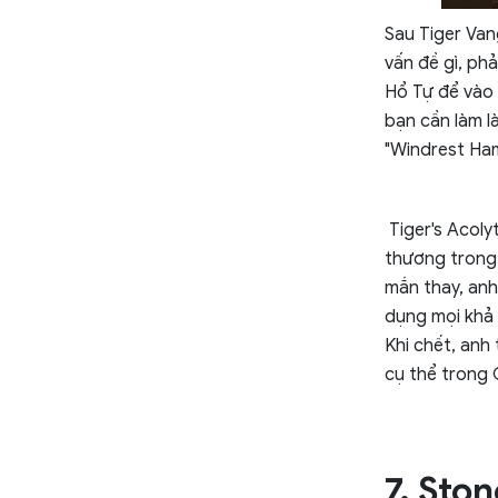
Sau Tiger Van
vấn đề gì, ph
Hổ Tự để vào 
bạn cần làm l
"Windrest Haml
Tiger's Acolyt
thương trong 
mắn thay, anh
dụng mọi khả 
Khi chết, anh
cụ thể trong 
7. Sto