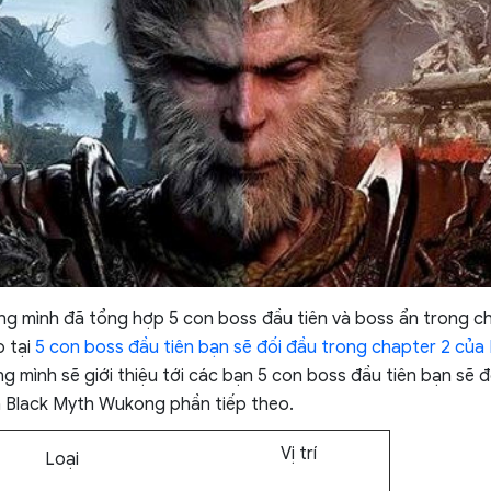
g mình đã tổng hợp 5 con boss đầu tiên và boss ẩn trong c
o tại
5 con boss đầu tiên bạn sẽ đối đầu trong chapter 2 củ
 mình sẽ giới thiệu tới các bạn 5 con boss đầu tiên bạn sẽ đ
a Black Myth Wukong phần tiếp theo.
Vị trí
Loại