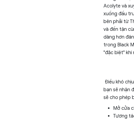
Acolyte và xu
xuống đấu trư
bên phải từ T
và đến tận cù
dàng hơn đáng
trong Black 
"đặc biệt" khi
Điều khó chịu
bạn sẽ nhận đ
sẽ cho phép b
Mở cửa ch
Tương tác