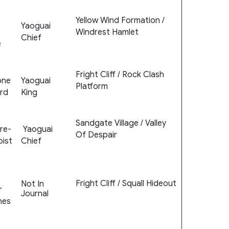
Yellow Wind Formation /
Yaoguai
Windrest Hamlet
Chief
e
Fright Cliff / Rock Clash
ne
Yaoguai
Platform
rd
King
Sandgate Village / Valley
e-
Yaoguai
Of Despair
ist
Chief
Fright Cliff / Squall Hideout
Not In
r
Journal
nes