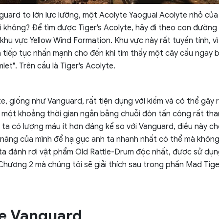
guard to lớn lực lưỡng, một Acolyte Yaoguai Acolyte nhỏ của
ải không? Để tìm được Tiger's Acolyte, hãy đi theo con đường
khu vực Yellow Wind Formation. Khu vực này rất tuyến tính, vì
à tiếp tục nhấn mạnh cho đến khi tìm thấy một cây cầu ngay 
et". Trên cầu là Tiger's Acolyte.
e, giống như Vanguard, rất tiện dụng với kiếm và có thể gây r
một khoảng thời gian ngắn bằng chuỗi đòn tấn công rất than
 ta có lượng máu ít hơn đáng kể so với Vanguard, điều này c
năng của mình để hạ gục anh ta nhanh nhất có thể mà không
 ta đánh rơi vật phẩm Old Rattle-Drum độc nhất, được sử dụ
Chương 2 mà chúng tôi sẽ giải thích sau trong phần Mad Tige
ne Vanguard