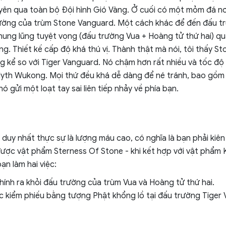
yên qua toàn bộ Đội hình Gió Vàng. Ở cuối có một mỏm đá nơi
ờng của trùm Stone Vanguard. Một cách khác để đến đấu trư
hung lũng tuyệt vọng (đấu trường Vua + Hoàng tử thứ hai) qua
ng. Thiết kế cấp độ khá thú vị. Thành thật mà nói, tôi thấy S
 kể so với Tiger Vanguard. Nó chậm hơn rất nhiều và tốc độ 
Myth Wukong. Mọi thứ đều khá dễ dàng để né tránh, bao gồm
 nó gửi một loạt tay sai liên tiếp nhảy về phía bạn.
 duy nhất thực sự là lượng máu cao, có nghĩa là bạn phải kiên
ược vật phẩm Sterness Of Stone - khi kết hợp với vật phẩm 
ạn làm hai việc:
ính ra khỏi đấu trường của trùm Vua và Hoàng tử thứ hai.
 kiểm phiếu bằng tượng Phật khổng lồ tại đấu trường Tiger