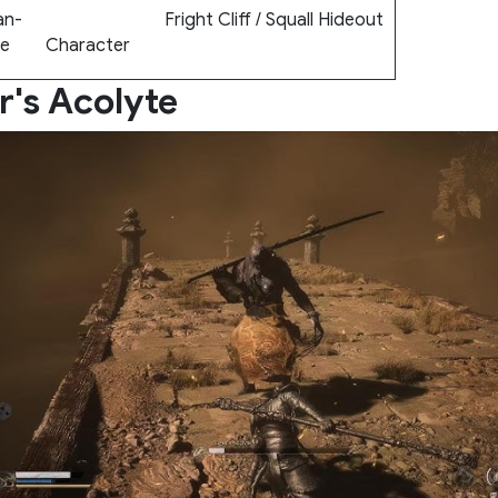
n-
Fright Cliff / Squall Hideout
ne
Character
r's Acolyte