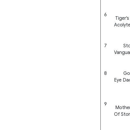
6
Tiger's
Acolyt
7
Sto
Vangua
8
Gor
Eye Dao
9
Mothe
Of Sto