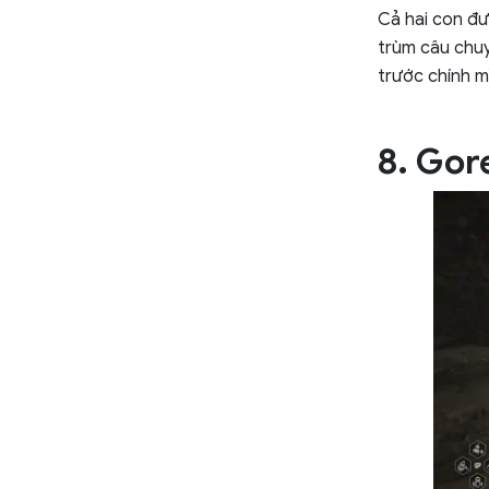
Cả hai con đư
trùm câu chuy
trước chính m
8. Gor