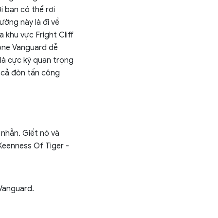
 bạn có thể rơi
ờng này là đi về
 khu vực Fright Cliff
tone Vanguard dễ
là cực kỳ quan trọng
 cả đòn tấn công
 nhẫn. Giết nó và
Keenness Of Tiger -
 Vanguard.