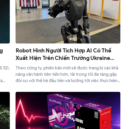
g
Robot Hình Người Tích Hợp AI Có Thể
Xuất Hiện Trên Chiến Trường Ukraine
Trong Tương Lai Gần
S SD,
Theo công ty, phiên bản mới sẽ được trang bị các khả
ao
năng vận hành tiên tiến hơn, tải trọng tối đa tăng gấp
và
đôi so với thế hệ đầu tiên và hướng tới việc thực hiện
minh
nhiều nhiệm vụ phức tạp trong môi trường quân sự
g
cũng như công nghiệp.