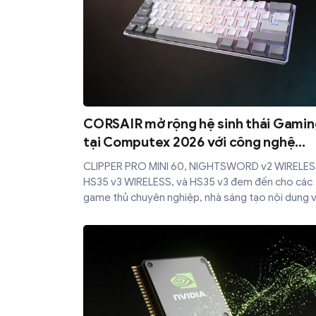
CORSAIR mở rộng hệ sinh thái Gamin
tại Computex 2026 với công nghệ
Advanced Hall Effect, hiệu năng tích
CLIPPER PRO MINI 60, NIGHTSWORD v2 WIRELES
hợp Stream Deck, và âm thanh đỉnh c
HS35 v3 WIRELESS, và HS35 v3 đem đến cho các
game thủ chuyên nghiệp, nhà sáng tạo nội dung 
người chơi phổ thông khả năng điều khiển thông 
hơn, phạm vi kiểm soát sâu hơn và âm thanh sốn
động đáp ứng mọi nhu cầu khác nhau của họ.