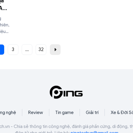
ịa
AAA
g
hiên,
iệu
 với
2
3
...
32
ng nghệ
Review
Tin game
Giải trí
Xe & Đời S
ch.vn - Chia sẻ thông tin công nghệ, đánh giá phần cứng, di động, t