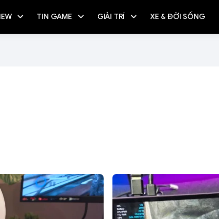
IEW
TIN GAME
GIẢI TRÍ
XE & ĐỜI SỐNG