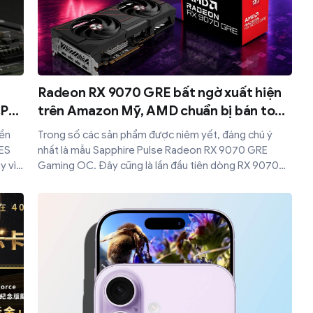
Radeon RX 9070 GRE bất ngờ xuất hiện
CPU
trên Amazon Mỹ, AMD chuẩn bị bán toàn
cầu?
nền
Trong số các sản phẩm được niêm yết, đáng chú ý
CES
nhất là mẫu Sapphire Pulse Radeon RX 9070 GRE
y vì
Gaming OC. Đây cũng là lần đầu tiên dòng RX 9070
GRE xuất hiện trên một nền tảng bán lẻ lớn ngoài
Trung Quốc.