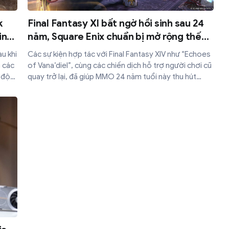
k
Final Fantasy XI bất ngờ hồi sinh sau 24
in
năm, Square Enix chuẩn bị mở rộng thế
giới game
u khi
Các sự kiện hợp tác với Final Fantasy XIV như “Echoes
 các
of Vana’diel”, cùng các chiến dịch hỗ trợ người chơi cũ
 độ
quay trở lại, đã giúp MMO 24 năm tuổi này thu hút
thêm lượng lớn game thủ mới và veteran.