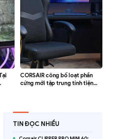
Tại
CORSAIR công bố loạt phần
cứng mới tập trung tính tiện
 G3
dụng, làm mát và tuỳ biến hoá
tại COMPUTEX 2026
TIN ĐỌC NHIỀU
Corsair CLIPPER PRO MINI 60: