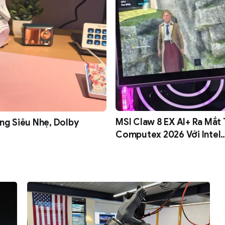
MSI Claw 8 EX AI+ Ra Mắt 
ng Siêu Nhẹ, Dolby
Computex 2026 Với Intel
Panther Lake Và GPU Arc
Extreme