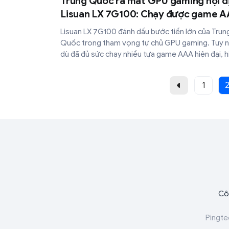
Trung Quốc ra mắt GPU gaming nội đ
Lisuan LX 7G100: Chạy được game 
nhưng giá bán gây tranh cãi
Lisuan LX 7G100 đánh dấu bước tiến lớn của Trun
Quốc trong tham vọng tự chủ GPU gaming. Tuy n
dù đã đủ sức chạy nhiều tựa game AAA hiện đại, h
năng thực tế của mẫu card này vẫn khó cạnh tranh
Nvidia hay Intel ở cùng tầm giá.
1
Cô
Pingte