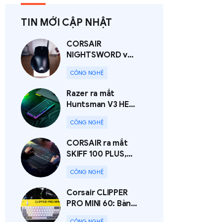
TIN MỚI CẬP NHẬT
CORSAIR
NIGHTSWORD v2
WIRELESS SD:
CÔNG NGHỆ
Không chỉ là
chuột gaming, đây
Razer ra mắt
còn là "Stream
Huntsman V3 HE
Deck thu nhỏ"
Magnetic 8KHz:
CÔNG NGHỆ
Bàn phím Hall
Effect dành cho
CORSAIR ra mắt
game thủ esports
SKIFF 100 PLUS,
SKIFF 100 và
CÔNG NGHỆ
HARPOON V2
WIRELESS: Bộ gear
Corsair CLIPPER
đa năng cho cả
PRO MINI 60: Bàn
chơi game lẫn làm
phím Hall Effect
việc
CÔNG NGHỆ