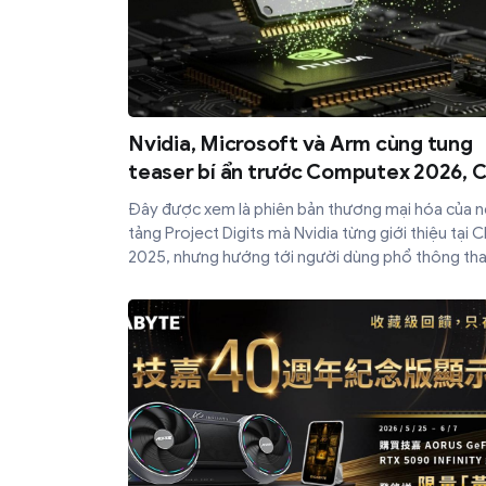
Nvidia, Microsoft và Arm cùng tung
teaser bí ẩn trước Computex 2026, 
Arm N1X có thể chính thức lộ diện
Đây được xem là phiên bản thương mại hóa của 
tảng Project Digits mà Nvidia từng giới thiệu tại 
2025, nhưng hướng tới người dùng phổ thông tha
các hệ thống AI chuyên dụng.