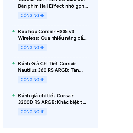
Bàn phím Hall Effect nhỏ gọn
nhưng sở hữu sức mạnh
CÔNG NGHỆ
Đập hộp Corsair HS35 v3
Wireless: Quá nhiều nâng cấp
đáng giá cho một chiếc tai
CÔNG NGHỆ
nghe gaming quốc dân
Đánh Giá Chi Tiết Corsair
Nautilus 360 RS ARGB: Tản
Nhiệt 360mm Đáng Mua Nhất
CÔNG NGHỆ
Phân Khúc?
Đánh giá chi tiết Corsair
3200D RS ARGB: Khác biệt từ
mặt khói 3D đến khả năng
CÔNG NGHỆ
"cân" mượt tản AIO lớn