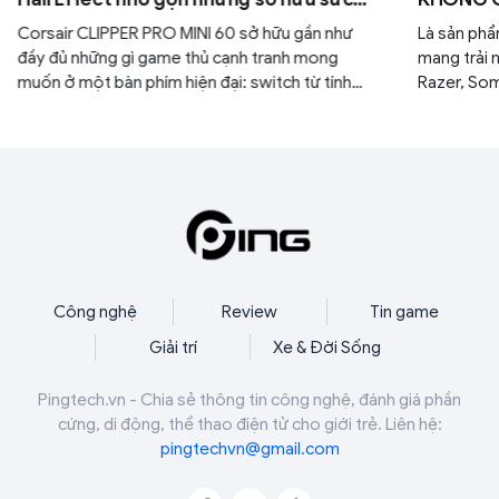
mạnh
RAZER 
Corsair CLIPPER PRO MINI 60 sở hữu gần như
Là sản ph
đầy đủ những gì game thủ cạnh tranh mong
mang trải 
muốn ở một bàn phím hiện đại: switch từ tính
Razer, Som
Hall Effect, Rapid Trigger, FlashTap SOCD,
game RGB đ
polling rate 8000Hz, RGB per-key cùng khả
năng tùy chỉnh chuyên sâu thông qua nền tảng
Web Hub.
Công nghệ
Review
Tin game
Giải trí
Xe & Đời Sống
Pingtech.vn - Chia sẻ thông tin công nghệ, đánh giá phần
cứng, di động, thể thao điện tử cho giới trẻ. Liên hệ:
pingtechvn@gmail.com