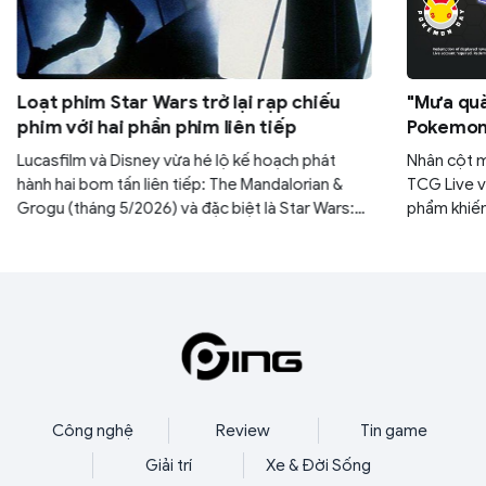
Loạt phim Star Wars trở lại rạp chiếu
"Mưa quà
phim với hai phần phim liên tiếp
Pokemon:
30 gói M
Lucasfilm và Disney vừa hé lộ kế hoạch phát
Nhân cột 
hành hai bom tấn liên tiếp: The Mandalorian &
TCG Live v
Grogu (tháng 5/2026) và đặc biệt là Star Wars:
phẩm khiến
Starfighter với sự góp mặt của tài tử Ryan
yên. Nếu k
Gosling (tháng 5/2027). Đây được xem là bước
ngàn năm c
đi chiến lược nhằm lấy lại vị thế thống trị phòng
mình.
vé của thương hiệu sau thời gian dài vắng bóng.
Công nghệ
Review
Tin game
Giải trí
Xe & Đời Sống