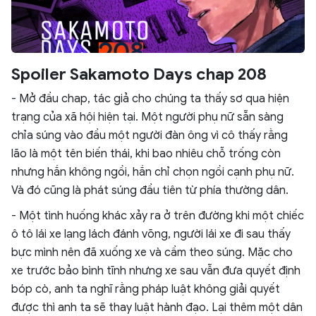
Spoiler Sakamoto Days chap 208
- Mở đầu chap, tác giả cho chúng ta thấy sơ qua hiện
trạng của xã hội hiện tại. Một người phụ nữ sẵn sàng
chỉa súng vào đầu một người đàn ông vì cô thấy rằng
lão là một tên biến thái, khi bao nhiêu chỗ trống còn
nhưng hắn không ngồi, hắn chỉ chọn ngồi cạnh phụ nữ.
Và đó cũng là phát súng đầu tiên từ phía thường dân.
- Một tình huống khác xảy ra ở trên đường khi một chiếc
ô tô lái xe lạng lách đánh võng, người lái xe đi sau thấy
bực mình nên đã xuống xe và cầm theo súng. Mặc cho
xe trước bảo bình tĩnh nhưng xe sau vẫn đưa quyết định
bóp cò, anh ta nghĩ rằng pháp luật không giải quyết
được thì anh ta sẽ thay luật hành đạo. Lại thêm một dân