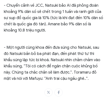
- Chuyển cảnh về JCC, Natsuki bảo AI đã phỏng đoán
khoảng 9% dân số sẽ chết trong 1 tuần và ranh giới của
sự sụp đổ quốc gia là 10% (tức là khi đạt đến 10% dân số
chết là quốc gia đó tàn). Amane bảo 9% dân số là
khoảng 10.8 triệu người.
- Một người cùng khoa đến đưa súng cho Natsuki, sau
đó Natsuki bắn bỏ ba phát đạn, đến phát thứ tư thì
khẩu súng lập tức bị khoá. Natsuki nhìn chằm chằm vào
khẩu súng, “Tôi có cách để ngăn chặn cuộc khủng bố
này. Chúng ta chắc chắn sẽ làm được.”. Toramaru đỏ
mặt và nói với Mafuyu: “Anh trai cậu ngầu ghê..”.