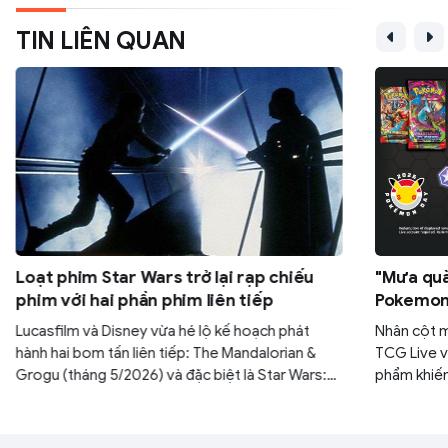
TIN LIÊN QUAN
Loạt phim Star Wars trở lại rạp chiếu
"Mưa quà
phim với hai phần phim liên tiếp
Pokemon:
30 gói M
Lucasfilm và Disney vừa hé lộ kế hoạch phát
Nhân cột 
hành hai bom tấn liên tiếp: The Mandalorian &
TCG Live v
Grogu (tháng 5/2026) và đặc biệt là Star Wars:
phẩm khiến
Starfighter với sự góp mặt của tài tử Ryan
yên. Nếu k
Gosling (tháng 5/2027). Đây được xem là bước
ngàn năm c
đi chiến lược nhằm lấy lại vị thế thống trị phòng
mình.