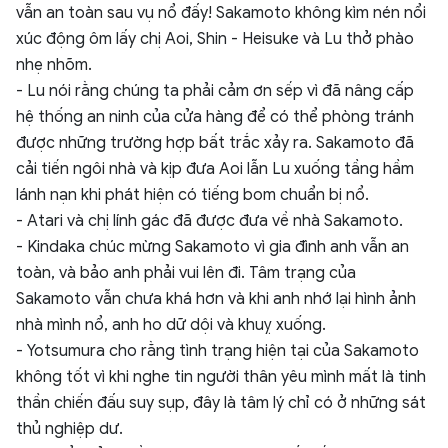
vẫn an toàn sau vụ nổ đấy! Sakamoto không kìm nén nổi
xúc động ôm lấy chị Aoi, Shin - Heisuke và Lu thở phào
nhẹ nhõm.
- Lu nói rằng chúng ta phải cảm ơn sếp vì đã nâng cấp
hệ thống an ninh của cửa hàng để có thể phòng tránh
được những trường hợp bất trắc xảy ra. Sakamoto đã
cải tiến ngôi nhà và kịp đưa Aoi lẫn Lu xuống tầng hầm
lánh nạn khi phát hiện có tiếng bom chuẩn bị nổ.
- Atari và chị lính gác đã được đưa về nhà Sakamoto.
- Kindaka chúc mừng Sakamoto vì gia đình anh vẫn an
toàn, và bảo anh phải vui lên đi. Tâm trạng của
Sakamoto vẫn chưa khá hơn và khi anh nhớ lại hình ảnh
nhà mình nổ, anh ho dữ dội và khuỵ xuống.
- Yotsumura cho rằng tình trạng hiện tại của Sakamoto
không tốt vì khi nghe tin người thân yêu mình mất là tinh
thần chiến đấu suy sụp, đây là tâm lý chỉ có ở những sát
thủ nghiệp dư.