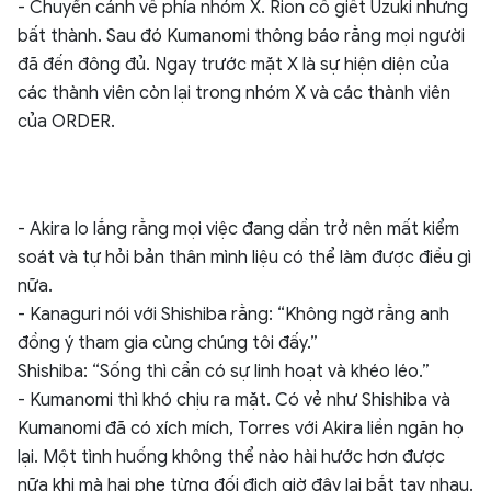
- Chuyển cảnh về phía nhóm X. Rion cố giết Uzuki nhưng
bất thành. Sau đó Kumanomi thông báo rằng mọi người
đã đến đông đủ. Ngay trước mặt X là sự hiện diện của
các thành viên còn lại trong nhóm X và các thành viên
của ORDER.
- Akira lo lắng rằng mọi việc đang dần trở nên mất kiểm
soát và tự hỏi bản thân mình liệu có thể làm được điều gì
nữa.
- Kanaguri nói với Shishiba rằng: “Không ngờ rằng anh
đồng ý tham gia cùng chúng tôi đấy.”
Shishiba: “Sống thì cần có sự linh hoạt và khéo léo.”
- Kumanomi thì khó chịu ra mặt. Có vẻ như Shishiba và
Kumanomi đã có xích mích, Torres với Akira liền ngăn họ
lại. Một tình huống không thể nào hài hước hơn được
nữa khi mà hai phe từng đối địch giờ đây lại bắt tay nhau.