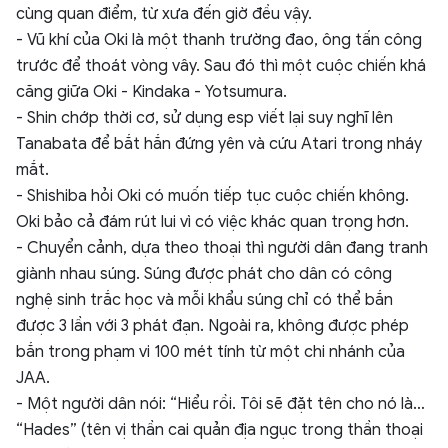
cùng quan điểm, từ xưa đến giờ đều vậy.
- Vũ khí của Oki là một thanh trường đao, ông tấn công
trước để thoát vòng vây. Sau đó thì một cuộc chiến khá
căng giữa Oki - Kindaka - Yotsumura.
- Shin chớp thời cơ, sử dụng esp viết lại suy nghĩ lên
Tanabata để bắt hắn đứng yên và cứu Atari trong nháy
mắt.
- Shishiba hỏi Oki có muốn tiếp tục cuộc chiến không.
Oki bảo cả đám rút lui vì có việc khác quan trọng hơn.
- Chuyển cảnh, dựa theo thoại thì người dân đang tranh
giành nhau súng. Súng được phát cho dân có công
nghệ sinh trắc học và mỗi khẩu súng chỉ có thể bắn
được 3 lần với 3 phát đạn. Ngoài ra, không được phép
bắn trong phạm vi 100 mét tính từ một chi nhánh của
JAA.
- Một người dân nói: “Hiểu rồi. Tôi sẽ đặt tên cho nó là…
“Hades” (tên vị thần cai quản địa ngục trong thần thoại