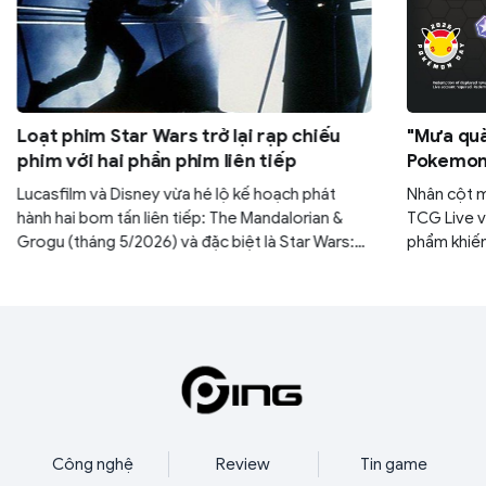
Loạt phim Star Wars trở lại rạp chiếu
"Mưa quà
phim với hai phần phim liên tiếp
Pokemon:
30 gói M
Lucasfilm và Disney vừa hé lộ kế hoạch phát
Nhân cột 
hành hai bom tấn liên tiếp: The Mandalorian &
TCG Live v
Grogu (tháng 5/2026) và đặc biệt là Star Wars:
phẩm khiến
Starfighter với sự góp mặt của tài tử Ryan
yên. Nếu k
Gosling (tháng 5/2027). Đây được xem là bước
ngàn năm c
đi chiến lược nhằm lấy lại vị thế thống trị phòng
mình.
vé của thương hiệu sau thời gian dài vắng bóng.
Công nghệ
Review
Tin game