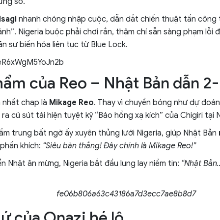
ững sờ.
Isagi
nhanh chóng nhập cuộc, dẫn dắt chiến thuật tấn công 
ánh”. Nigeria buộc phải chơi rắn, thậm chí sẵn sàng phạm lỗi
n sự biến hóa liên tục từ Blue Lock.
hẩm của Reo – Nhật Bản dẫn 2
 nhất chap là
Mikage Reo
. Thay vì chuyền bóng như dự đoá
ra cú sút tái hiện tuyệt kỹ “Báo hồng xạ kích” của Chigiri tại
ầm trung bất ngờ ấy xuyên thủng lưới Nigeria, giúp Nhật Bản
 phấn khích:
“Siêu bàn thắng! Đây chính là Mikage Reo!”
ển Nhật ăn mừng, Nigeria bắt đầu lung lay niềm tin:
“Nhật Bản…
ứ của Onazi hé lộ