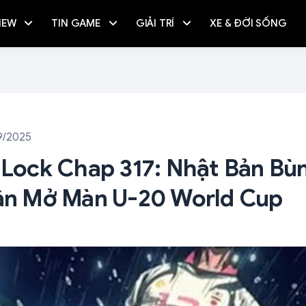
IEW
TIN GAME
GIẢI TRÍ
XE & ĐỜI SỐNG
9/2025
e Lock Chap 317: Nhật Bản Bù
rận Mở Màn U-20 World Cup