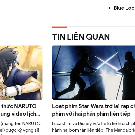
Blue Loc
TIN LIÊN QUAN
h thức NARUTO
Loạt phim Star Wars trở lại rạp c
ung video lịch
phim với hai phần phim liên tiếp
c (mang tên NARUTO
Lucasfilm và Disney vừa hé lộ kế hoạch p
el) được kỳ vọng sẽ
hành hai bom tấn liên tiếp: The Mandalori