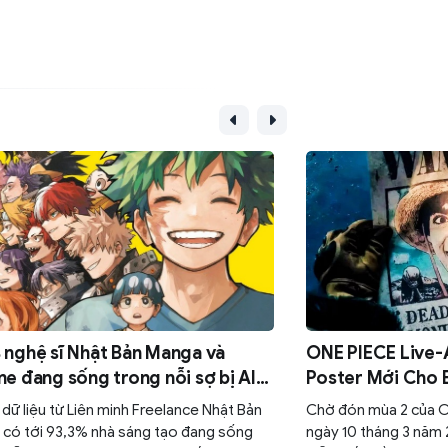
nghệ sĩ Nhật Bản Manga và
ONE PIECE Live-
e đang sống trong nỗi sợ bị AI
Poster Mới Cho
 mất sinh kế
dữ liệu từ Liên minh Freelance Nhật Bản
Chờ đón mùa 2 của O
, có tới 93,3% nhà sáng tạo đang sống
ngày 10 tháng 3 năm 