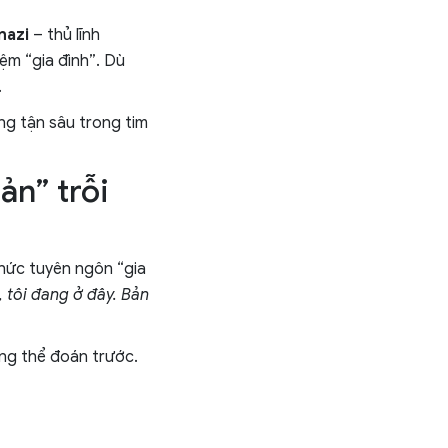
nazi
– thủ lĩnh
iệm “gia đình”. Dù
.
ưng tận sâu trong tim
ản” trỗi
thức tuyên ngôn “gia
 tôi đang ở đây. Bản
ng thể đoán trước.