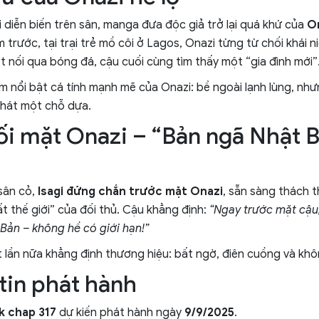
 diễn biến trên sân, manga đưa độc giả trở lại quá khứ của
O
m trước, tại trại trẻ mồ côi ở Lagos, Onazi từng từ chối khái n
ết nối qua bóng đá, cậu cuối cùng tìm thấy một “gia đình mới”
làm nổi bật cá tính mạnh mẽ của Onazi: bề ngoài lạnh lùng, nh
 khát một chỗ dựa.
đối mặt Onazi – “Bản ngã Nhật B
 sân cỏ,
Isagi đứng chắn trước mặt Onazi
, sẵn sàng thách 
t thế giới” của đối thủ. Cậu khẳng định:
“Ngay trước mặt cậu,
Bản – không hề có giới hạn!”
 lần nữa khẳng định thương hiệu: bất ngờ, điên cuồng và khô
tin phát hành
k chap 317
dự kiến phát hành ngày
9/9/2025
.