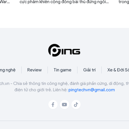
 Wars:
cực phẩm khiến cộng đồng bài thủ đứng ngồi
trong
n
không yên. Nếu không nhanh tay, bạn sẽ bỏ lỡ
12% đ
à
cơ hội ngàn năm có một để làm giàu bộ sưu
trực 
g trị
tập của mình.
thuật
ài
ng nghệ
Review
Tin game
Giải trí
Xe & Đời S
ch.vn - Chia sẻ thông tin công nghệ, đánh giá phần cứng, di động, t
điện tử cho giới trẻ. Liên hệ:
pingtechvn@gmail.com