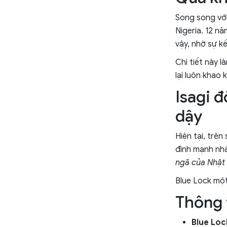
Song song với
Nigeria. 12 nă
vậy, nhờ sự k
Chi tiết này 
lại luôn khao
Isagi 
dậy
Hiện tại, trên
đình mạnh nhấ
ngã của Nhật 
Blue Lock một
Thông 
Blue Loc