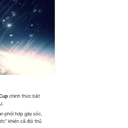
 Cup
chính thức bắt
ự.
n phối hợp gây sốc,
ớc” khiến cả đối thủ