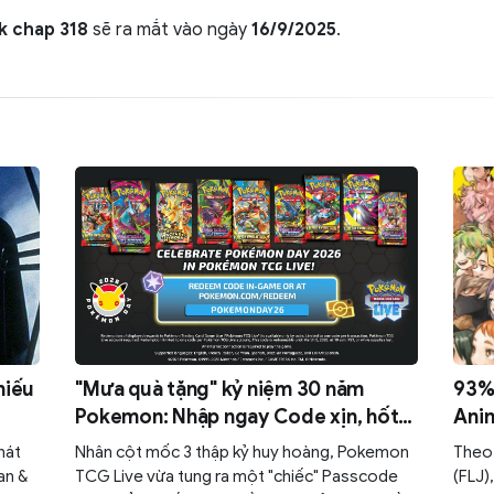
k chap 318
sẽ ra mắt vào ngày
16/9/2025
.
hiếu
"Mưa quà tặng" kỷ niệm 30 năm
93% 
Pokemon: Nhập ngay Code xịn, hốt
Anim
trọn 30 gói Mega Evolution miễn phí!
cướp
hát
Nhân cột mốc 3 thập kỷ huy hoàng, Pokemon
Theo 
an &
TCG Live vừa tung ra một "chiếc" Passcode
(FLJ)