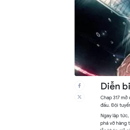
Diễn b
Chap 317 mở đ
đầu. Đội tuyể
Ngay lập tức,
phá vỡ hàng t