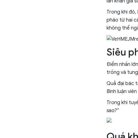
lẫn khán giả s
Trong khi đó,
pháo từ hai c
không thể ngă
Siêu p
Điểm nhấn lớn
trống và tung 
Quả đại bác t
Bình luận viên
Trong khi tuy
sao?”
Quá kh