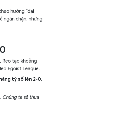
theo hướng “đại
 để ngăn chặn, nhưng
-0
n, Reo tạo khoảng
 Neo Egoist League.
nâng tỷ số lên 2-0
.
 Chúng ta sẽ thua