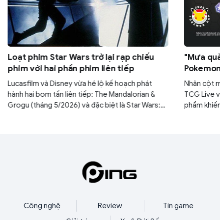
Loạt phim Star Wars trở lại rạp chiếu
"Mưa quà
phim với hai phần phim liên tiếp
Pokemon:
30 gói M
Lucasfilm và Disney vừa hé lộ kế hoạch phát
Nhân cột 
hành hai bom tấn liên tiếp: The Mandalorian &
TCG Live v
Grogu (tháng 5/2026) và đặc biệt là Star Wars:
phẩm khiến
Starfighter với sự góp mặt của tài tử Ryan
yên. Nếu k
Gosling (tháng 5/2027). Đây được xem là bước
ngàn năm c
đi chiến lược nhằm lấy lại vị thế thống trị phòng
mình.
vé của thương hiệu sau thời gian dài vắng bóng.
Công nghệ
Review
Tin game