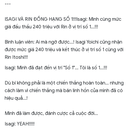
---
ISAGI VÀ RIN ĐỒNG HẠNG SỐ 1!!!Isagi: Mình cùng mức
giá đấu thầu 240 triệu với Rin ở vị trí số 1...!!!
Bình luận viên: Ai mà ngờ được...! Isagi Yoichi cũng nhận
được mức giá 240 triệu và kết thúc ở vị trí số 1 cùng với
Rin Itoshi!!!
Isagi: Mình đã đạt đến vị trí "Số 1"... Tôi là số 1...!!!
Dù bí không phải là một chiến thắng hoàn toàn... nhưng
cách làm vì chiến thắng mà bán linh hồn của mình đã có
hiệu quả...!
Mình đã làm được, đánh cược cả cuộc đời...
Isagi: YEAH!!!!!