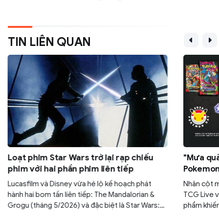
TIN LIÊN QUAN
Loạt phim Star Wars trở lại rạp chiếu
"Mưa quà
phim với hai phần phim liên tiếp
Pokemon:
30 gói M
Lucasfilm và Disney vừa hé lộ kế hoạch phát
Nhân cột 
hành hai bom tấn liên tiếp: The Mandalorian &
TCG Live v
Grogu (tháng 5/2026) và đặc biệt là Star Wars:
phẩm khiến
Starfighter với sự góp mặt của tài tử Ryan
yên. Nếu k