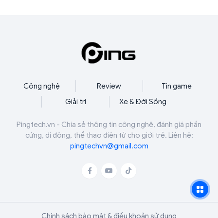
Gosling (tháng 5/2027). Đây được xem là bước
ngàn năm c
đi chiến lược nhằm lấy lại vị thế thống trị phòng
mình.
vé của thương hiệu sau thời gian dài vắng bóng.
Công nghệ
Review
Tin game
Giải trí
Xe & Đời Sống
Pingtech.vn - Chia sẻ thông tin công nghệ, đánh giá phần
cứng, di động, thể thao điện tử cho giới trẻ. Liên hệ:
pingtechvn@gmail.com
Chính sách bảo mật & điều khoản sử dụng