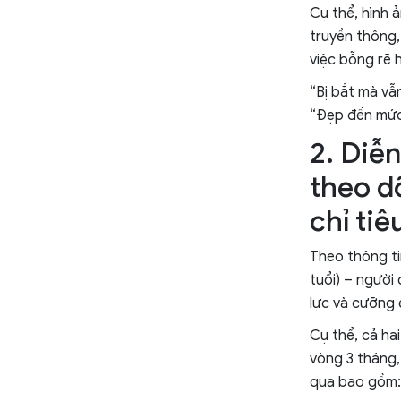
Cụ thể, hình ả
truyền thông,
việc bỗng rẽ h
“Bị bắt mà vẫ
“Đẹp đến mức 
2. Diễ
theo d
chỉ tiê
Theo thông ti
tuổi) – người
lực và cưỡng 
Cụ thể, cả ha
vòng 3 tháng,
qua bao gồm: