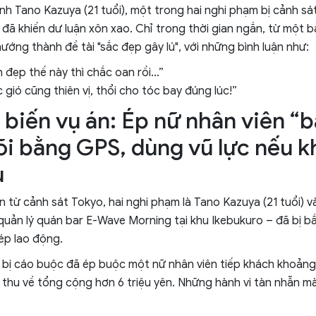
nh Tano Kazuya (21 tuổi), một trong hai nghi phạm bị cảnh sát
 đã khiến dư luận xôn xao. Chỉ trong thời gian ngắn, từ một bả
ướng thành đề tài "sắc đẹp gây lú", với những bình luận như:
n đẹp thế này thì chắc oan rồi…”
gió cũng thiên vị, thổi cho tóc bay đúng lúc!”
n biến vụ án: Ép nữ nhân viên “
õi bằng GPS, dùng vũ lực nếu k
u
n từ cảnh sát Tokyo, hai nghi phạm là Tano Kazuya (21 tuổi) v
 quản lý quán bar E-Wave Morning tại khu Ikebukuro – đã bị bắt
ép lao động.
i bị cáo buộc đã ép buộc một nữ nhân viên tiếp khách khoảng
 thu về tổng cộng hơn 6 triệu yên. Những hành vi tàn nhẫn mà