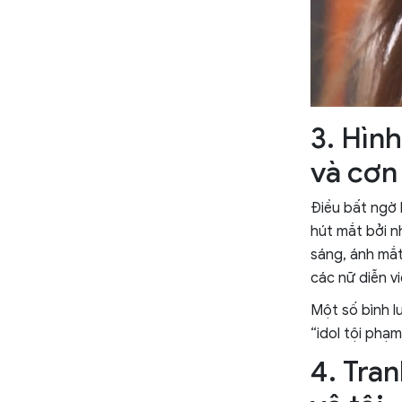
3. Hình
và cơn
Điều bất ngờ 
hút mắt bởi n
sáng, ánh mắt
các nữ diễn vi
Một số bình l
“idol tội phạm
4. Tra