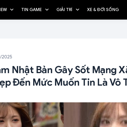
IEW
TIN GAME
GIẢI TRÍ
XE & ĐỜI SỐNG
0/2025
m Nhật Bản Gây Sốt Mạng Xã
ẹp Đến Mức Muốn Tin Là Vô T