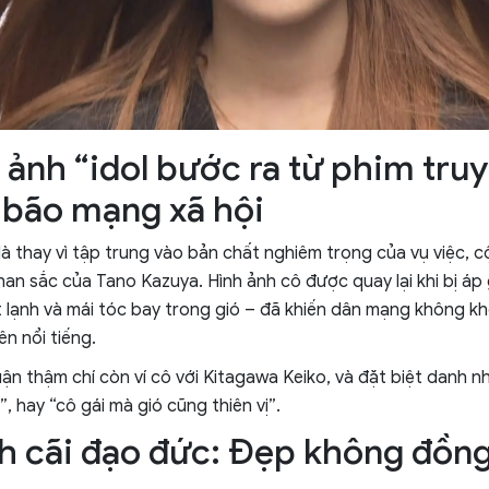
 ảnh “idol bước ra từ phim tru
 bão mạng xã hội
là thay vì tập trung vào bản chất nghiêm trọng của vụ việc, c
han sắc của Tano Kazuya. Hình ảnh cô được quay lại khi bị áp 
 lạnh và mái tóc bay trong gió – đã khiến dân mạng không kh
ên nổi tiếng.
uận thậm chí còn ví cô với Kitagawa Keiko, và đặt biệt danh n
”, hay “cô gái mà gió cũng thiên vị”.
nh cãi đạo đức: Đẹp không đồng