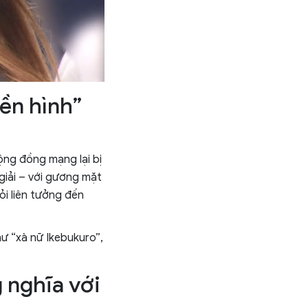
yền hình”
ộng đồng mạng lại bị
giải – với gương mặt
ỏi liên tưởng đến
hư “xà nữ Ikebukuro”,
 nghĩa với