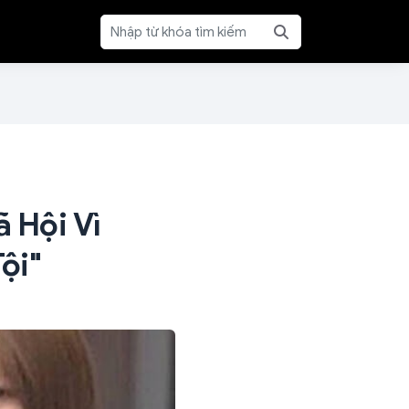
 Hội Vì
ội"