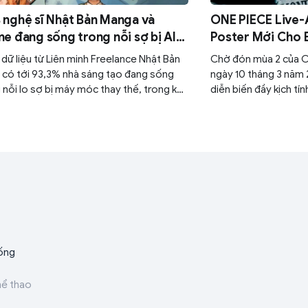
nghệ sĩ Nhật Bản Manga và
ONE PIECE Live-
e đang sống trong nỗi sợ bị AI
Poster Mới Cho
 mất sinh kế
dữ liệu từ Liên minh Freelance Nhật Bản
Chờ đón mùa 2 của O
, có tới 93,3% nhà sáng tạo đang sống
ngày 10 tháng 3 năm 
 nỗi lo sợ bị máy móc thay thế, trong khi
diễn biến đầy kịch t
ã bắt đầu nếm trải sự sụt giảm thu nhập
hành trình chinh phục
tiếp khi các dự án dần rơi vào tay các
 toán tạo hình nhanh gọn và rẻ tiền.
ống
hể thao