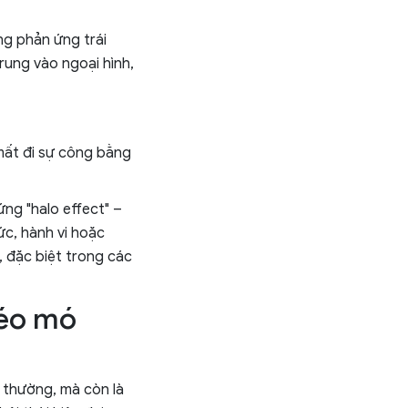
ng phản ứng trái
rung vào ngoại hình,
mất đi sự công bằng
ứng "halo effect" –
ức, hành vi hoặc
, đặc biệt trong các
méo mó
 thường, mà còn là