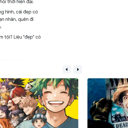
i thời hiện đại.
g hình, cái đẹp có
ạn nhân, quên đi
.
m tội? Liệu "đẹp" có