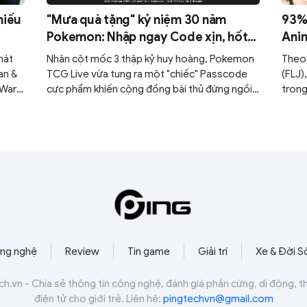
hiếu
"Mưa quà tặng" kỷ niệm 30 năm
93% 
Pokemon: Nhập ngay Code xịn, hốt
Anim
trọn 30 gói Mega Evolution miễn phí!
cướp
hát
Nhân cột mốc 3 thập kỷ huy hoàng, Pokemon
Theo 
an &
TCG Live vừa tung ra một "chiếc" Passcode
(FLJ)
 Wars:
cực phẩm khiến cộng đồng bài thủ đứng ngồi
trong
n
không yên. Nếu không nhanh tay, bạn sẽ bỏ lỡ
12% đ
à
cơ hội ngàn năm có một để làm giàu bộ sưu
trực 
g trị
tập của mình.
thuật
ài
ng nghệ
Review
Tin game
Giải trí
Xe & Đời S
ch.vn - Chia sẻ thông tin công nghệ, đánh giá phần cứng, di động, t
điện tử cho giới trẻ. Liên hệ:
pingtechvn@gmail.com