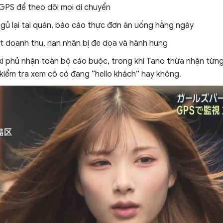
ị GPS để theo dõi mọi di chuyển
ngủ lại tại quán, báo cáo thực đơn ăn uống hằng ngày
 doanh thu, nạn nhân bị đe dọa và hành hung
uki phủ nhận toàn bộ cáo buộc, trong khi Tano thừa nhận từn
kiểm tra xem cô có đang “hello khách” hay không.