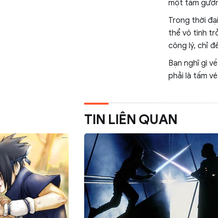
một tấm gương
Trong thời đạ
thể vô tình t
công lý, chỉ 
Bạn nghĩ gì về
phải là tấm vé
TIN LIÊN QUAN