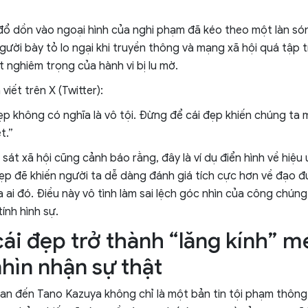
ổ dồn vào ngoại hình của nghi phạm đã kéo theo một làn só
người bày tỏ lo ngại khi truyền thông và mạng xã hội quá tập t
t nghiêm trọng của hành vi bị lu mờ.
viết trên X (Twitter):
p không có nghĩa là vô tội. Đừng để cái đẹp khiến chúng ta 
t.”
át xã hội cũng cảnh báo rằng, đây là ví dụ điển hình về hiệu 
đẹp đẽ khiến người ta dễ dàng đánh giá tích cực hơn về đạo đ
 ai đó. Điều này vô tình làm sai lệch góc nhìn của công chúng
ính hình sự.
 cái đẹp trở thành “lăng kính” 
nhìn nhận sự thật
quan đến Tano Kazuya không chỉ là một bản tin tội phạm thông