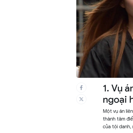
1. Vụ á
ngoại 
Một vụ án liê
thành tâm điể
của tội danh,