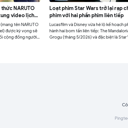
h thức NARUTO
Loạt phim Star Wars trở lại rạp c
ung video lịch
phim với hai phần phim liên tiếp
c (mang tên NARUTO
Lucasfilm và Disney vừa hé lộ kế hoạch p
el) được kỳ vọng sẽ
hành hai bom tấn liên tiếp: The Mandalori
nối cộng đồng người
Grogu (tháng 5/2026) và đặc biệt là Star
i.
Starfighter với sự góp mặt của tài tử Rya
Gosling (tháng 5/2027). Đây được xem l
bước đi chiến lược nhằm lấy lại vị thế thốn
phòng vé của thương hiệu sau thời gian d
vắng bóng.
Cô
Pingte