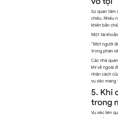
vô tội
Sự quan tâm đ
chiều. Nhiều 
khiến bản chấ
Một tài khoản 
“Một người đẹ
trong phán xé
Các nhà quan s
khi vẻ ngoài 
nhân cách của
vụ việc mang t
5. Khi
trong 
Vụ việc liên 