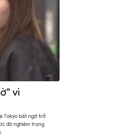
ờ" vì
ại Tokyo bất ngờ trở
mức độ nghiêm trọng
.