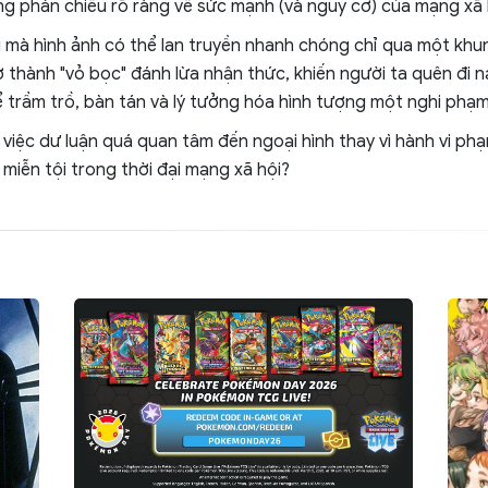
 phản chiếu rõ ràng về sức mạnh (và nguy cơ) của mạng xã hộ
i mà hình ảnh có thể lan truyền nhanh chóng chỉ qua một khun
rở thành "vỏ bọc" đánh lừa nhận thức, khiến người ta quên đi n
để trầm trồ, bàn tán và lý tưởng hóa hình tượng một nghi phạm
 việc dư luận quá quan tâm đến ngoại hình thay vì hành vi phạ
 miễn tội trong thời đại mạng xã hội?