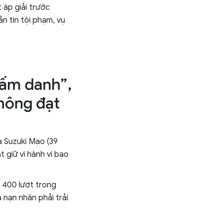
 áp giải trước
n tin tội phạm, vụ
bấm danh”,
hông đạt
à Suzuki Mao (39
 giữ vì hành vi bạo
 400 lượt trong
 nạn nhân phải trải