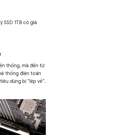
ỳ SSD 1TB có giá
D
yền thống, mà đến từ
hệ thống điện toán
iêu dùng bị “lép vế”.