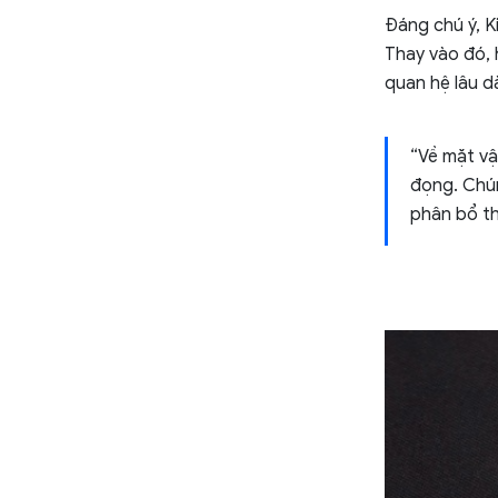
Đáng chú ý, K
Thay vào đó, 
quan hệ lâu dà
“Về mặt vậ
đọng. Chún
phân bổ th