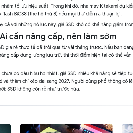
 nhằm tối ưu hiệu suất. Trong khi đó, nhà máy Kitakami dự ki
 flash BiCS8 (thế hệ thứ 8) nếu mọi thứ diễn ra thuận lợi.
ay cả với những nỗ lực này, giá SSD khó có khả năng giảm tro
: Ai cần nâng cấp, nên làm sớm
D giá rẻ thực tế đã trôi qua từ vài tháng trước. Nếu bạn đan
ng cấp dung lượng lưu trữ, thì thời điểm hiện tại có thể vẫn l
I chưa có dấu hiệu hạ nhiệt, giá SSD nhiều khả năng sẽ tiếp t
 và thậm chí kéo dài sang 2027. Người dùng phổ thông có lẽ 
ới: SSD không còn rẻ như trước nữa.