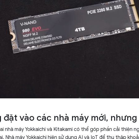
 đặt vào các nhà máy mới, nhưn
hai nhà máy Yokkaichi và Kitakami có thể góp phần cải thiện
ai. Nhà máy Yokkaichi hiện sử dụng AI và IoT để thu thập khoả