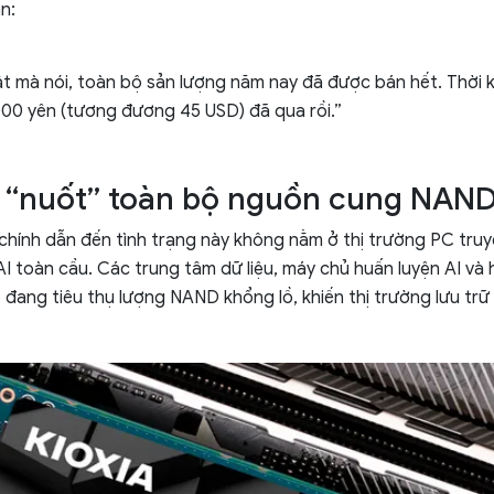
n:
t mà nói, toàn bộ sản lượng năm nay đã được bán hết. Thời k
00 yên (tương đương 45 USD) đã qua rồi.”
 “nuốt” toàn bộ nguồn cung NAN
hính dẫn đến tình trạng này không nằm ở thị trường PC tru
I toàn cầu. Các trung tâm dữ liệu, máy chủ huấn luyện AI và 
đang tiêu thụ lượng NAND khổng lồ, khiến thị trường lưu trữ t