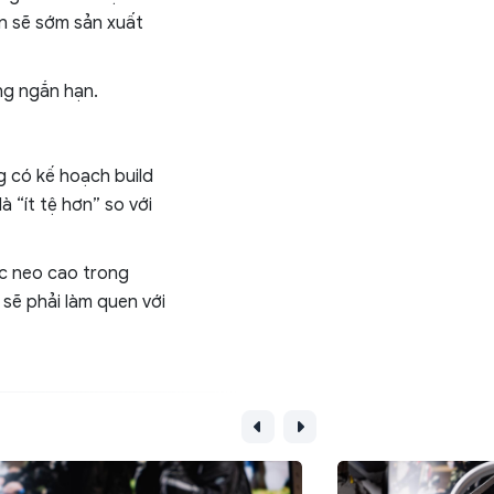
ến sẽ sớm sản xuất
ng ngắn hạn.
g có kế hoạch build
à “ít tệ hơn” so với
ục neo cao trong
sẽ phải làm quen với