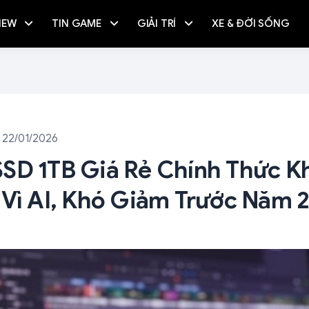
IEW
TIN GAME
GIẢI TRÍ
XE & ĐỜI SỐNG
 22/01/2026
SD 1TB Giá Rẻ Chính Thức Kh
 Vì AI, Khó Giảm Trước Năm 