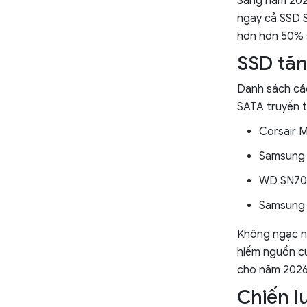
Sang năm 2024
ngay cả SSD S
hơn hơn 50% 
SSD tăn
Danh sách các
SATA truyền t
Corsair M
Samsung 
WD SN700
Samsung 
Không ngạc nh
hiếm nguồn cu
cho năm 2026,
Chiến l