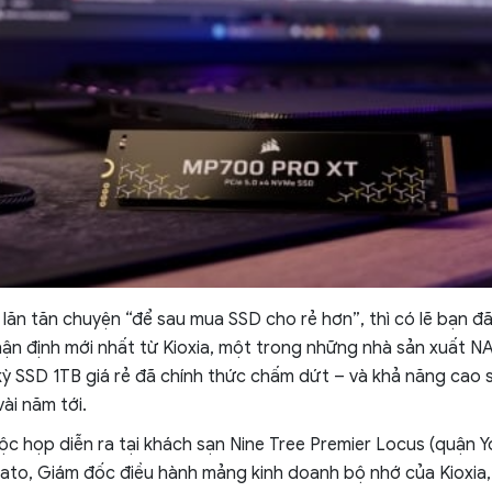
lăn tăn chuyện “để sau mua SSD cho rẻ hơn”, thì có lẽ bạn đã
ận định mới nhất từ Kioxia, một trong những nhà sản xuất NA
i kỳ SSD 1TB giá rẻ đã chính thức chấm dứt – và khả năng cao s
vài năm tới.
c họp diễn ra tại khách sạn Nine Tree Premier Locus (quận Y
to, Giám đốc điều hành mảng kinh doanh bộ nhớ của Kioxia,