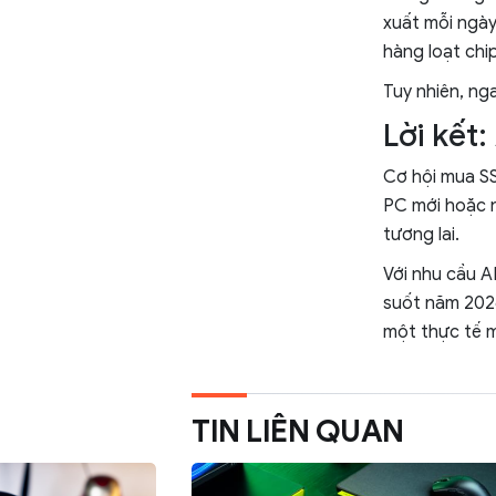
xuất mỗi ngày
hàng loạt chip
Tuy nhiên, ng
Lời kết
Cơ hội mua SS
PC mới hoặc nâ
tương lai.
Với nhu cầu A
suốt năm 2026
một thực tế m
TIN LIÊN QUAN