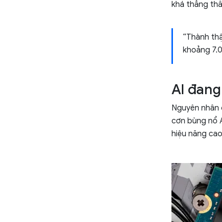
khá thẳng thắ
“Thành thậ
khoảng 7.0
AI đang
Nguyên nhân c
cơn bùng nổ A
hiệu năng cao 