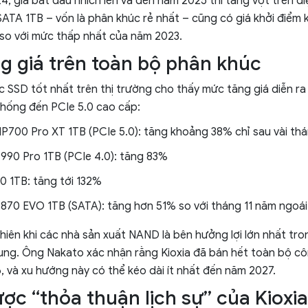
, giá bắt đầu nhích lên và đến năm 2025 thì tăng vọt trên diệ
ATA 1TB – vốn là phân khúc rẻ nhất – cũng có giá khởi điểm
so với mức thấp nhất của năm 2023.
g giá trên toàn bộ phân khúc
 SSD tốt nhất trên thị trường cho thấy mức tăng giá diễn ra
hống đến PCIe 5.0 cao cấp:
P700 Pro XT 1TB (PCIe 5.0): tăng khoảng 38% chỉ sau vài th
990 Pro 1TB (PCIe 4.0): tăng 83%
 1TB: tăng tới 132%
870 EVO 1TB (SATA): tăng hơn 51% so với tháng 11 năm ngoái
iên khi các nhà sản xuất NAND là bên hưởng lợi lớn nhất tro
ng. Ông Nakato xác nhận rằng Kioxia đã bán hết toàn bộ cô
 và xu hướng này có thể kéo dài ít nhất đến năm 2027.
ược “thỏa thuận lịch sự” của Kioxia