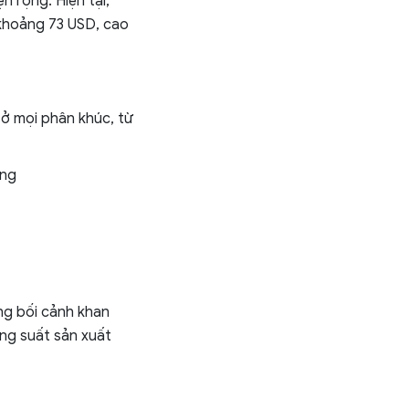
n rộng. Hiện tại,
 khoảng 73 USD, cao
 ở mọi phân khúc, từ
áng
ng bối cảnh khan
ng suất sản xuất