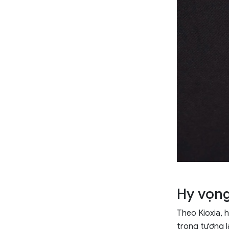
Hy vọng
Theo Kioxia, 
trong tương l