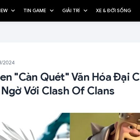
IEW
TIN GAME
GIẢI TRÍ
XE & ĐỜI SỐNG
8/2024
sen "càn Quét" Văn Hóa Đại 
 Ngờ Với Clash Of Clans