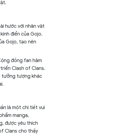
ật.
ài hước với nhân vật
kinh điển của Gojo.
của Gojo, tạo nên
 Cộng đồng fan hâm
triển Clash of Clans.
ới tưởng tượng khác
i.
n là một chi tiết vui
 phẩm manga,
g, được yêu thích
 of Clans cho thấy