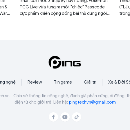
hát
Nhân cột mốc 3 thập kỷ huy hoàng, Pokemon
Theo 
an &
TCG Live vừa tung ra một "chiếc" Passcode
(FLJ)
 Wars:
cực phẩm khiến cộng đồng bài thủ đứng ngồi
trong
n
không yên. Nếu không nhanh tay, bạn sẽ bỏ lỡ
12% đ
à
cơ hội ngàn năm có một để làm giàu bộ sưu
trực 
g trị
tập của mình.
thuật
ài
ng nghệ
Review
Tin game
Giải trí
Xe & Đời S
ch.vn - Chia sẻ thông tin công nghệ, đánh giá phần cứng, di động, t
điện tử cho giới trẻ. Liên hệ:
pingtechvn@gmail.com