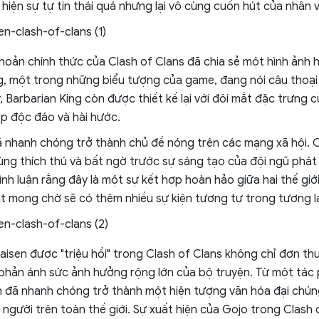
 hiện sự tự tin thái quá nhưng lại vô cùng cuốn hút của nhân v
khoản chính thức của Clash of Clans đã chia sẻ một hình ảnh h
g, một trong những biểu tượng của game, đang nói câu thoại 
, Barbarian King còn được thiết kế lại với đôi mắt đặc trưng 
p độc đáo và hài hước.
ã nhanh chóng trở thành chủ đề nóng trên các mạng xã hội.
ùng thích thú và bất ngờ trước sự sáng tạo của đội ngũ phát 
ình luận rằng đây là một sự kết hợp hoàn hảo giữa hai thế gi
ất mong chờ sẽ có thêm nhiều sự kiện tương tự trong tương la
aisen được "triệu hồi" trong Clash of Clans không chỉ đơn thuầ
phản ánh sức ảnh hưởng rộng lớn của bộ truyện. Từ một tác
n đã nhanh chóng trở thành một hiện tượng văn hóa đại chún
u người trên toàn thế giới. Sự xuất hiện của Gojo trong Clash