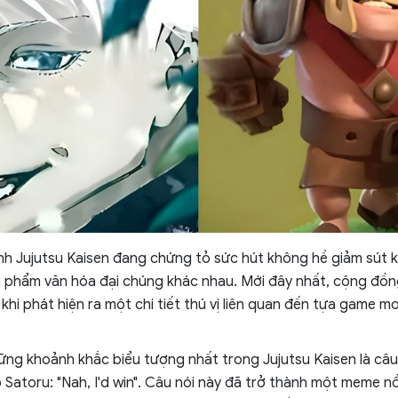
nh Jujutsu Kaisen đang chứng tỏ sức hút không hề giảm sút khi
n phẩm văn hóa đại chúng khác nhau. Mới đây nhất, cộng đồ
khi phát hiện ra một chi tiết thú vị liên quan đến tựa game m
ng khoảnh khắc biểu tượng nhất trong Jujutsu Kaisen là câu 
 Satoru: "Nah, I'd win". Câu nói này đã trở thành một meme n