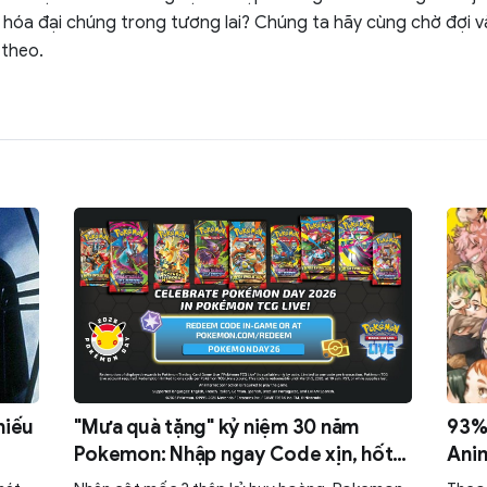
hóa đại chúng trong tương lai? Chúng ta hãy cùng chờ đợi 
 theo.
hiếu
"Mưa quà tặng" kỷ niệm 30 năm
93% 
Pokemon: Nhập ngay Code xịn, hốt
Anim
trọn 30 gói Mega Evolution miễn phí!
cướp