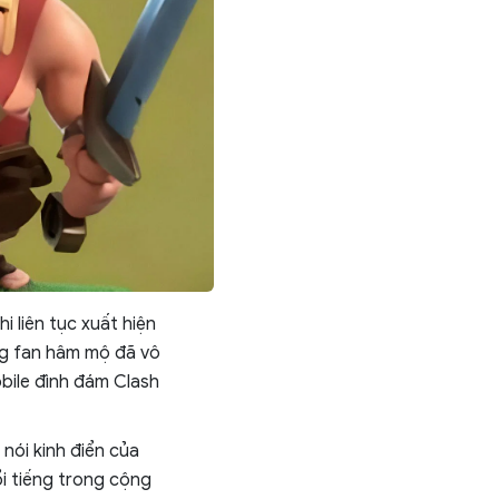
 liên tục xuất hiện
ng fan hâm mộ đã vô
obile đình đám Clash
nói kinh điển của
ổi tiếng trong cộng