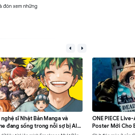
và đón xem những
nghệ sĩ Nhật Bản Manga và
ONE PIECE Live-
e đang sống trong nỗi sợ bị AI
Poster Mới Cho
 mất sinh kế