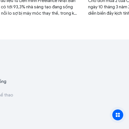
dữ liệu từ Liên minh Freelance Nhật Bản
Chờ đón mùa 2 của O
, có tới 93,3% nhà sáng tạo đang sống
ngày 10 tháng 3 năm 
 nỗi lo sợ bị máy móc thay thế, trong khi
diễn biến đầy kịch t
ã bắt đầu nếm trải sự sụt giảm thu nhập
hành trình chinh phục
tiếp khi các dự án dần rơi vào tay các
 toán tạo hình nhanh gọn và rẻ tiền.
ống
hể thao