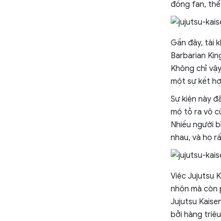
đồng fan, thể
Gần đây, tài 
Barbarian Kin
Không chỉ vậy
một sự kết hợ
Sự kiện này đ
mộ tỏ ra vô c
Nhiều người b
nhau, và họ r
Việc Jujutsu K
nhộn mà còn 
Jujutsu Kaise
bởi hàng triệ