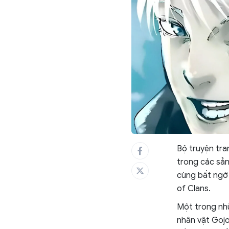
Bộ truyện tra
trong các sả
cùng bất ngờ 
of Clans.
Một trong nhữ
nhân vật Gojo