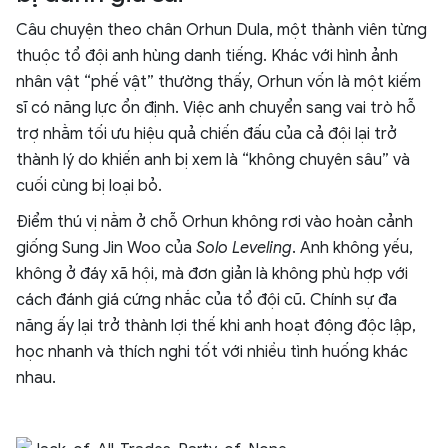
Câu chuyện theo chân Orhun Dula, một thành viên từng
thuộc tổ đội anh hùng danh tiếng. Khác với hình ảnh
nhân vật “phế vật” thường thấy, Orhun vốn là một kiếm
sĩ có năng lực ổn định. Việc anh chuyển sang vai trò hỗ
trợ nhằm tối ưu hiệu quả chiến đấu của cả đội lại trở
thành lý do khiến anh bị xem là “không chuyên sâu” và
cuối cùng bị loại bỏ.
Điểm thú vị nằm ở chỗ Orhun không rơi vào hoàn cảnh
giống Sung Jin Woo của
Solo Leveling
. Anh không yếu,
không ở đáy xã hội, mà đơn giản là không phù hợp với
cách đánh giá cứng nhắc của tổ đội cũ. Chính sự đa
năng ấy lại trở thành lợi thế khi anh hoạt động độc lập,
học nhanh và thích nghi tốt với nhiều tình huống khác
nhau.