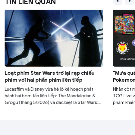
TIN LIÊN QUAN
Loạt phim Star Wars trở lại rạp chiếu
"Mưa quà
phim với hai phần phim liên tiếp
Pokemon:
30 gói M
Lucasfilm và Disney vừa hé lộ kế hoạch phát
Nhân cột 
hành hai bom tấn liên tiếp: The Mandalorian &
TCG Live v
Grogu (tháng 5/2026) và đặc biệt là Star Wars:
phẩm khiến
Starfighter với sự góp mặt của tài tử Ryan
yên. Nếu k
Gosling (tháng 5/2027). Đây được xem là bước
ngàn năm c
đi chiến lược nhằm lấy lại vị thế thống trị phòng
mình.
vé của thương hiệu sau thời gian dài vắng bóng.