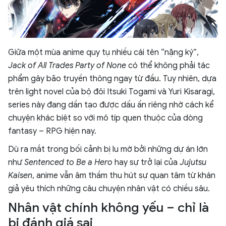
Giữa một mùa anime quy tụ nhiều cái tên “nặng ký”,
Jack of All Trades Party of None
có thể không phải tác
phẩm gây bão truyền thông ngay từ đầu. Tuy nhiên, dựa
trên light novel của bộ đôi Itsuki Togami và Yuri Kisaragi,
series này đang dần tạo được dấu ấn riêng nhờ cách kể
chuyện khác biệt so với mô típ quen thuộc của dòng
fantasy – RPG hiện nay.
Dù ra mắt trong bối cảnh bị lu mờ bởi những dự án lớn
như
Sentenced to Be a Hero
hay sự trở lại của
Jujutsu
Kaisen
, anime vẫn âm thầm thu hút sự quan tâm từ khán
giả yêu thích những câu chuyện nhân vật có chiều sâu.
Nhân vật chính không yếu – chỉ là
bị đánh giá sai