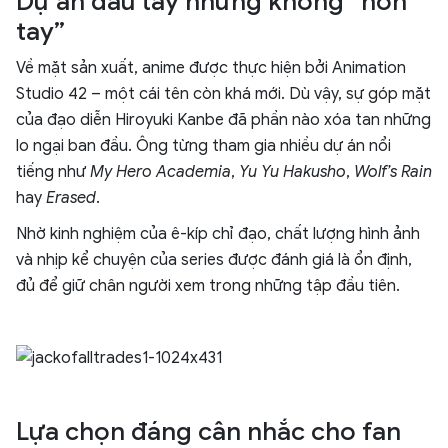
Dự án đầu tay nhưng không “non
tay”
Về mặt sản xuất, anime được thực hiện bởi Animation
Studio 42 – một cái tên còn khá mới. Dù vậy, sự góp mặt
của đạo diễn Hiroyuki Kanbe đã phần nào xóa tan những
lo ngại ban đầu. Ông từng tham gia nhiều dự án nổi
tiếng như
My Hero Academia
,
Yu Yu Hakusho
,
Wolf’s Rain
hay
Erased
.
Nhờ kinh nghiệm của ê-kíp chỉ đạo, chất lượng hình ảnh
và nhịp kể chuyện của series được đánh giá là ổn định,
đủ để giữ chân người xem trong những tập đầu tiên.
Lựa chọn đáng cân nhắc cho fan