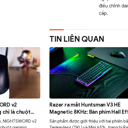
điều chỉnh da
cấp.
TIN LIÊN QUAN
ORD v2
Razer ra mắt Huntsman V3 HE
chỉ là chuột
Magnetic 8KHz: Bàn phím Hall Ef
"Stream Deck thu
dành cho game thủ esports
 số, NIGHTSWORD v2
Sản phẩm được giới thiệu với hai phiên b
 chuột gaming
Tenkeyless (TKL) và Mini 65%, trang bị R