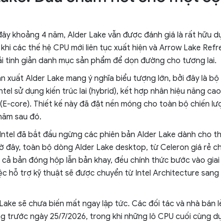
ây khoảng 4 năm, Alder Lake vẫn được đánh giá là rất hữu dụ
n, khi các thế hệ CPU mới liên tục xuất hiện và Arrow Lake Ref
ải tinh giản danh mục sản phẩm để dọn đường cho tương lai.
 xuất Alder Lake mang ý nghĩa biểu tượng lớn, bởi đây là bộ v
ntel sử dụng kiến trúc lai (hybrid), kết hợp nhân hiệu năng ca
n (E-core). Thiết kế này đã đặt nền móng cho toàn bộ chiến lư
năm sau đó.
 Intel đã bắt đầu ngừng các phiên bản Alder Lake dành cho thi
ờ đây, toàn bộ dòng Alder Lake desktop, từ Celeron giá rẻ ch
cả bản đóng hộp lẫn bản khay, đều chính thức bước vào giai
việc hỗ trợ kỹ thuật sẽ được chuyển từ Intel Architecture san
 Lake sẽ chưa biến mất ngay lập tức. Các đối tác và nhà bán 
g trước ngày 25/7/2026, trong khi những lô CPU cuối cùng dự