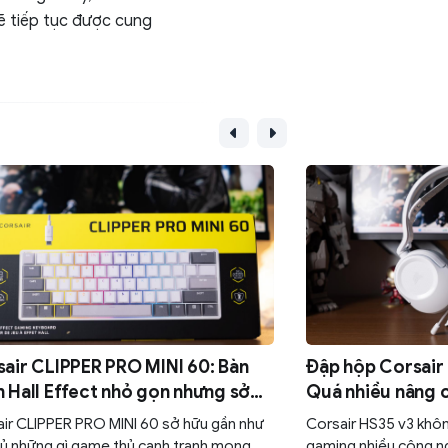
ẽ tiếp tục được cung
air CLIPPER PRO MINI 60: Bàn
Đập hộp Corsair 
 Hall Effect nhỏ gọn nhưng sở
Quá nhiều nâng 
 sức mạnh
một chiếc tai n
ir CLIPPER PRO MINI 60 sở hữu gần như
Corsair HS35 v3 khôn
ủ những gì game thủ cạnh tranh mong
gaming nhiều công ng