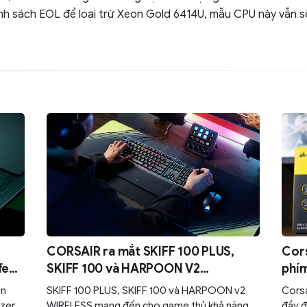
nh sách EOL để loại trừ Xeon Gold 6414U, mẫu CPU này vẫn s
CORSAIR ra mắt SKIFF 100 PLUS,
Cors
fect
SKIFF 100 và HARPOON V2
phím
WIRELESS: Bộ gear đa năng cho cả
hữu
ản
SKIFF 100 PLUS, SKIFF 100 và HARPOON v2
Corsa
chơi game lẫn làm việc
azer
WIRELESS mang đến cho game thủ khả năng
đầy đ