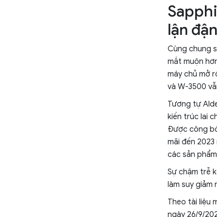
Sapphi
lận đậ
Cùng chung số
mắt muộn hơn 
máy chủ mở r
và W-3500 vẫn
Tương tự Alde
kiến trúc lai 
Được công bố 
mãi đến 2023 
các sản phẩm
Sự chậm trễ k
làm suy giảm 
Theo tài liệu
ngày 26/9/202