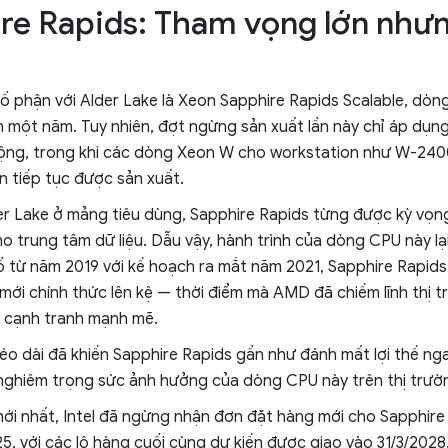
re Rapids: Tham vọng lớn như
n
 phận với Alder Lake là Xeon Sapphire Rapids Scalable, dòn
một năm. Tuy nhiên, đợt ngừng sản xuất lần này chỉ áp dụng
ộng, trong khi các dòng Xeon W cho workstation như W-24
 tiếp tục được sản xuất.
r Lake ở mảng tiêu dùng, Sapphire Rapids từng được kỳ vọn
cho trung tâm dữ liệu. Dẫu vậy, hành trình của dòng CPU này lạ
từ năm 2019 với kế hoạch ra mắt năm 2021, Sapphire Rapids l
mới chính thức lên kệ — thời điểm mà AMD đã chiếm lĩnh thị 
 cạnh tranh mạnh mẽ.
éo dài đã khiến Sapphire Rapids gần như đánh mất lợi thế nga
nghiêm trọng sức ảnh hưởng của dòng CPU này trên thị trườ
 mới nhất, Intel đã ngừng nhận đơn đặt hàng mới cho Sapphire
5, với các lô hàng cuối cùng dự kiến được giao vào 31/3/2028.