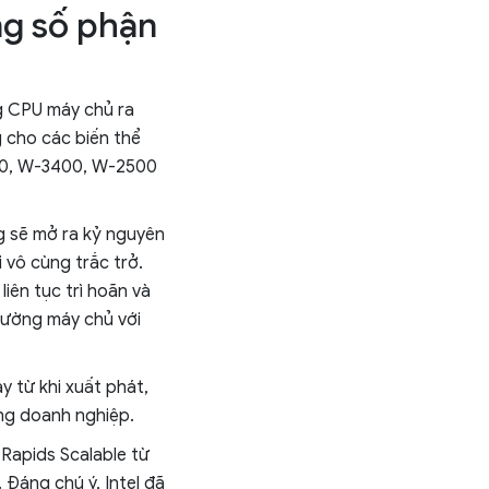
ng số phận
g CPU máy chủ ra
 cho các biến thể
00, W-3400, W-2500
g sẽ mở ra kỷ nguyên
i vô cùng trắc trở.
iên tục trì hoãn và
trường máy chủ với
y từ khi xuất phát,
ng doanh nghiệp.
 Rapids Scalable từ
 Đáng chú ý, Intel đã