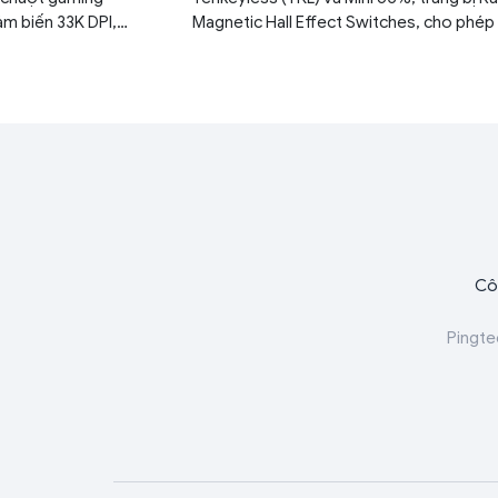
ảm biến 33K DPI,
Magnetic Hall Effect Switches, cho phép
itch quang học, kết
chỉnh điểm kích hoạt từ 0,1 mm đến 4,0 
g pin lên tới 170 giờ.
Cô
Pingte