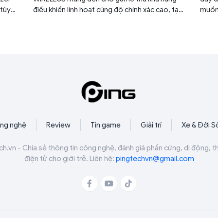
 tùy
điều khiển linh hoạt cùng độ chính xác cao, tạo
muốn 
mm.
sự thoải mái khi chơi game, làm việc hay tham
Hall 
gia bất kỳ hoạt động nào khác hằng ngày.
polli
năng 
Web 
ng nghệ
Review
Tin game
Giải trí
Xe & Đời S
ch.vn - Chia sẻ thông tin công nghệ, đánh giá phần cứng, di động, t
điện tử cho giới trẻ. Liên hệ:
pingtechvn@gmail.com