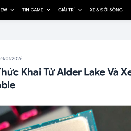
IEW
TIN GAME
GIẢI TRÍ
XE & ĐỜI SỐNG
23/01/2026
 Thức Khai Tử Alder Lake Và X
able