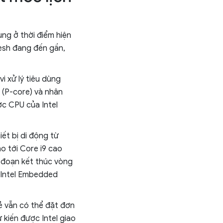
ng ở thời điểm hiện
resh đang đến gần,
i xử lý tiêu dùng
o (P-core) và nhân
ợc CPU của Intel
ết bị di động từ
o tới Core i9 cao
 đoạn kết thúc vòng
g Intel Embedded
lẻ vẫn có thể đặt đơn
 kiến được Intel giao