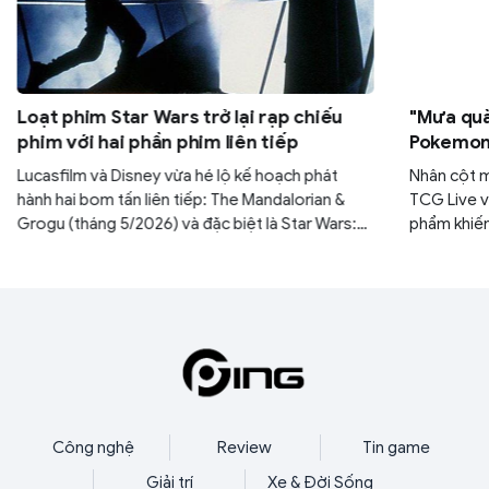
Loạt phim Star Wars trở lại rạp chiếu
"Mưa quà
phim với hai phần phim liên tiếp
Pokemon:
30 gói M
Lucasfilm và Disney vừa hé lộ kế hoạch phát
Nhân cột 
hành hai bom tấn liên tiếp: The Mandalorian &
TCG Live v
Grogu (tháng 5/2026) và đặc biệt là Star Wars:
phẩm khiến
Starfighter với sự góp mặt của tài tử Ryan
yên. Nếu k
Gosling (tháng 5/2027). Đây được xem là bước
ngàn năm c
đi chiến lược nhằm lấy lại vị thế thống trị phòng
mình.
vé của thương hiệu sau thời gian dài vắng bóng.
Công nghệ
Review
Tin game
Giải trí
Xe & Đời Sống