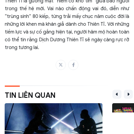
Thiên Tỉ là gương mặt “hiếm có khó tìm” giữa bao người
trong thế hệ mới. Vai nào chấn động vai đó, diễn như
“trùng sinh” 80 kiếp, từng trải mấy chục năm cuộc đời là
những lời khen mà khán giả dành cho Thiên Tỉ. Với những
tiềm lực và sự cố gắng hiện tại, người hâm mộ hoàn toàn
có thể tin rằng Dịch Dương Thiên Tỉ sẽ ngày càng rực rỡ
trong tương lai.
TIN LIÊN QUAN