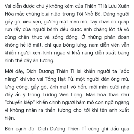
Vai diễn được chú ý không kém của Thiên Tỉ là Lưu Xuân
Hòa mắc chứng b,ại n,ão trong Tôi Nhỏ Bé. Dáng người
gầy gò, xiêu vẹo, gương mặt méo mó, tay chân co quắp
run rẩy của người bệnh đều được anh chàng lột tả vô
cùng chân thực và sống động. Ở những phân đoạn
không hề lộ mặt, chỉ qua bóng lưng, nam diễn viên vẫn
khiến người xem kinh ngạc vì khả năng diễn xuất bằng
hình thể đầy ấn tượng.
Mới đây, Dịch Dương Thiên Tỉ lại khiến người ta “sốc
nặng” khi vào vai Tống Hạt Tử, một người đàn ông mù,
lưng còng, gầy gò, ánh mắt vô hồn, môi mím cười nhẹ
đầy ẩn ý trong Tương Viên Lộng. Màn hóa thân như
“chuyển kiếp” khiến chính người hâm mộ còn ngỡ ngàng
vì không nhận ra thần tượng cho tới khi tên anh xuất
hiện.
Bên cạnh đó, Dịch Dương Thiên Tỉ cũng ghi dấu qua