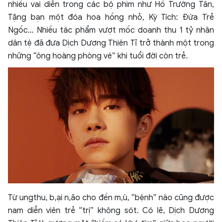
nhiều vai diễn trong các bộ phim như Hồ Trường Tân,
Tặng bạn một đóa hoa hồng nhỏ, Kỳ Tích: Đứa Trẻ
Ngốc… Nhiều tác phẩm vượt mốc doanh thu 1 tỷ nhân
dân tệ đã đưa Dịch Dương Thiên Tỉ trở thành một trong
những “ông hoàng phòng vé” khi tuổi đời còn trẻ.
Từ ungthu, b,ại n,ão cho đến m,ù, “bệnh” nào cũng được
nam diễn viên trẻ “trị” không sót. Có lẽ, Dịch Dương