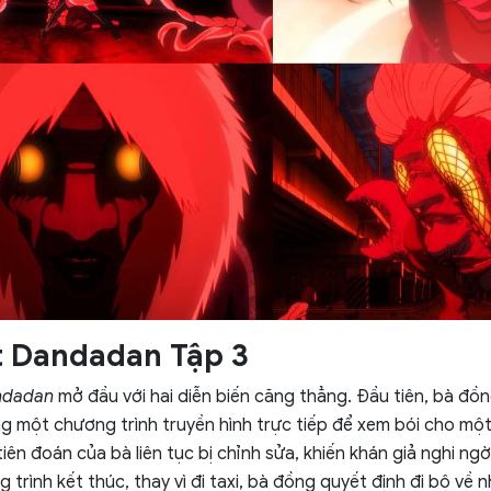
t Dandadan Tập 3
ndadan
mở đầu với hai diễn biến căng thẳng. Đầu tiên, bà đồ
ng một chương trình truyền hình trực tiếp để xem bói cho một 
 tiên đoán của bà liên tục bị chỉnh sửa, khiến khán giả nghi ng
 trình kết thúc, thay vì đi taxi, bà đồng quyết định đi bộ về nh