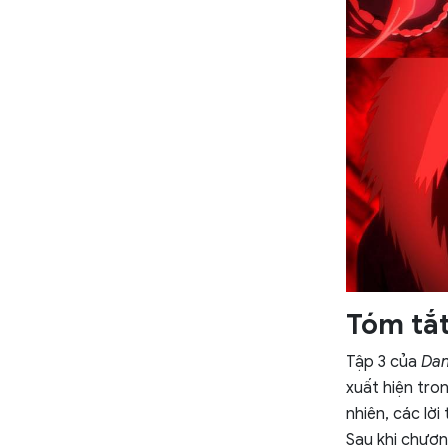
Tóm tắ
Tập 3 của
Da
xuất hiện tro
nhiên, các lời
Sau khi chương