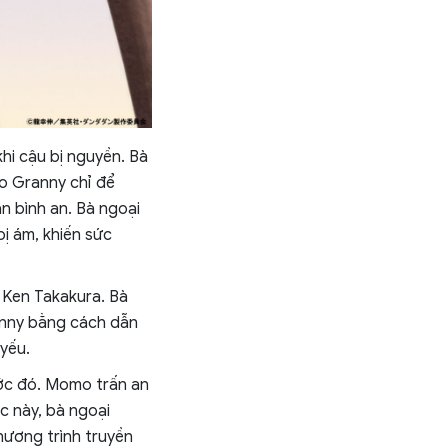
khi cậu bị nguyền. Bà
bo Granny chỉ để
n bình an. Bà ngoại
ị ám, khiến sức
 Ken Takakura. Bà
anny bằng cách dẫn
yếu.
ước đó. Momo trấn an
c này, bà ngoại
ương trình truyền