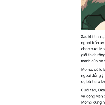
Sau khi tỉnh l
ngoại trấn an
chọc cười Mom
giải thích rằ
mạnh của bà t
Momo, dù lo l
ngoại đồng ý 
dụ bà ta ra k
Cuối tập, Oka
và động viên 
Momo cũng nhậ