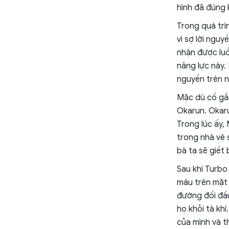
hình đã đúng 
Trong quá trì
vì sợ lời ngu
nhận được luồ
năng lực này.
nguyền trên n
Mặc dù cố gắ
Okarun. Okaru
Trong lúc ấy,
trong nhà vệ
bà ta sẽ giết 
Sau khi Turbo
máu trên mặt 
đường đối đầ
họ khỏi tà kh
của mình và th