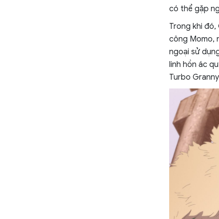
có thể gặp ng
Trong khi đó,
công Momo, nh
ngoại sử dụng
linh hồn ác q
Turbo Granny 