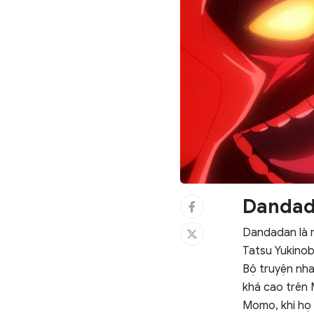
Dandada
Dandadan là m
Tatsu Yukinob
Bộ truyện nha
khá cao trên 
Momo, khi họ 