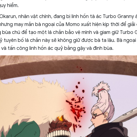
uy hiểm.
 Okarun, nhân vật chính, đang bị linh hồn tà ác Turbo Granny 
ưng may mắn bà ngoại của Momo xuất hiện kịp thời để giải 
 bùa chú để tạo một lá chắn bảo vệ mình và giam giữ Turbo G
uỷ tuyên bố lá chắn này sẽ không giữ được bà ta lâu. Bà ngoại
và tấn công linh hồn ác quỷ bằng gậy và đinh bùa.