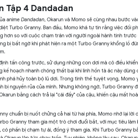
n Tập 4 Dandadan
của anime
Dandadan
, Okarun và Momo sẽ cùng nhau bước và
 diệt Turbo Granny. Ban đầu, Momo khá tự tin rằng việc đối phó
g hơn so với cuộc chạm trán với người ngoài hành tinh trước 
ng bị bất ngờ khi phát hiện ra một Turbo Granny khổng lồ đứ
m.
nh tấn công trước, sử dụng những con dơi mà cô điều khiể
 kế hoạch nhanh chóng thất bại khi linh hồn tà ác này dùng 
ình phá hủy toàn bộ lũ dơi. Trong tình thế tuyệt vọng, Momo
 bị nguyền rủa của mình. Nhưng không ngờ, Turbo Granny đã
 Okarun bằng cách trả lại "cái đấy" của cậu, khiến cậu mất ho
nny chuẩn bị nuốt chửng cả hai từ hai phía, Momo nhớ lại lời 
rbo Granny tham gia một trò chơi đuổi bắt, với mục tiêu làm 
 có phần bị chạm tự ái, đồng ý tham gia. Khi Turbo Granny 