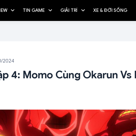
IEW
TIN GAME
GIẢI TRÍ
XE & ĐỜI SỐNG
0/2024
ập 4: Momo Cùng Okarun Vs 