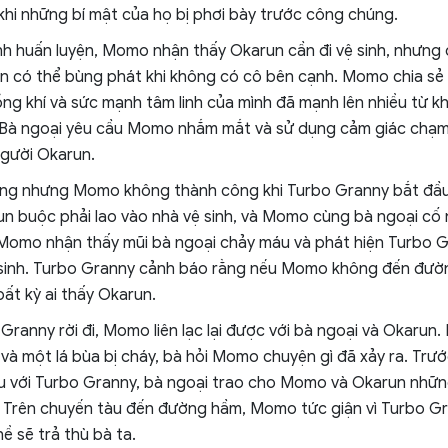
khi những bí mật của họ bị phơi bày trước công chúng.
nh huấn luyện, Momo nhận thấy Okarun cần đi vệ sinh, nhưng
yền có thể bùng phát khi không có cô bên cạnh. Momo chia sẻ
ng khí và sức mạnh tâm linh của mình đã mạnh lên nhiều từ khi
 Bà ngoại yêu cầu Momo nhắm mắt và sử dụng cảm giác chạm 
gười Okarun.
ng nhưng Momo không thành công khi Turbo Granny bắt đầu
n buộc phải lao vào nhà vệ sinh, và Momo cùng bà ngoại cố
 Momo nhận thấy mũi bà ngoại chảy máu và phát hiện Turbo G
 sinh. Turbo Granny cảnh báo rằng nếu Momo không đến đườ
bất kỳ ai thấy Okarun.
 Granny rời đi, Momo liên lạc lại được với bà ngoại và Okarun.
và một lá bùa bị cháy, bà hỏi Momo chuyện gì đã xảy ra. Trư
u với Turbo Granny, bà ngoại trao cho Momo và Okarun nhữn
í. Trên chuyến tàu đến đường hầm, Momo tức giận vì Turbo Gr
ề sẽ trả thù bà ta.