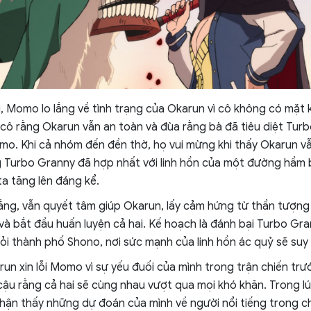
ại, Momo lo lắng về tình trạng của Okarun vì cô không có mặt 
 cô rằng Okarun vẫn an toàn và đùa rằng bà đã tiêu diệt Tur
o. Khi cả nhóm đến đền thờ, họ vui mừng khi thấy Okarun vẫ
ng Turbo Granny đã hợp nhất với linh hồn của một đường hầm b
a tăng lên đáng kể.
ắng, vẫn quyết tâm giúp Okarun, lấy cảm hứng từ thần tượng
và bắt đầu huấn luyện cả hai. Kế hoạch là đánh bại Turbo Gr
hỏi thành phố Shono, nơi sức mạnh của linh hồn ác quỷ sẽ suy 
run xin lỗi Momo vì sự yếu đuối của mình trong trận chiến tr
cậu rằng cả hai sẽ cùng nhau vượt qua mọi khó khăn. Trong lú
n thấy những dự đoán của mình về người nổi tiếng trong ch