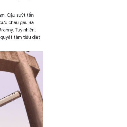
ám. Cậu suýt tấn
cứu cháu gái. Bà
ranny. Tuy nhiên,
 quyết tâm tiêu diệt