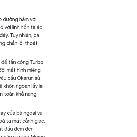
o đường hầm với
 với linh hồn tà ác
đây. Tuy nhiên, cả
ng chắn lối thoát
n để tấn công Turbo
đôi mắt hình miệng
 yêu cầu Okarun sử
 khôn ngoan lấy lại
àn toàn khả năng
dạy của bà ngoại và
bà ta mất cảnh giác.
bắt đầu đếm đến