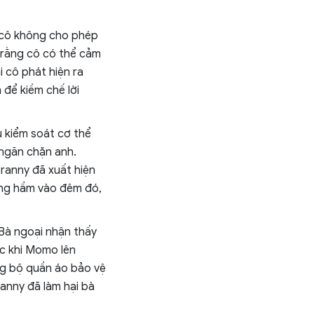
 cô không cho phép
 rằng cô có thể cảm
 cô phát hiện ra
để kiềm chế lời
 kiểm soát cơ thể
 ngăn chặn anh.
ranny đã xuất hiện
ng hầm vào đêm đó,
 Bà ngoại nhận thấy
ớc khi Momo lên
g bộ quần áo bảo vệ
anny đã làm hại bà