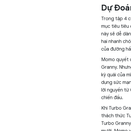
Dự Đoá
Trong tập 4 
mục tiêu tiêu
này sẽ dễ dàn
hai nhanh chó
của đường hầ
Momo quyết đị
Granny. Nhưng
kỳ quái của m
dụng sức mạnh
lời nguyền từ
chiến đấu.
Khi Turbo Gra
thách thức Tu
Turbo Granny,