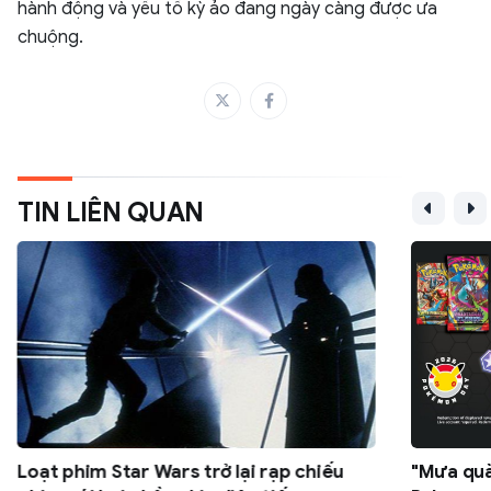
hành động và yếu tố kỳ ảo đang ngày càng được ưa
chuộng.
TIN LIÊN QUAN
Loạt phim Star Wars trở lại rạp chiếu
"Mưa quà