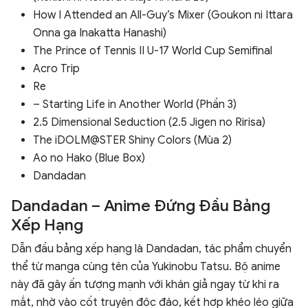
How I Attended an All-Guy’s Mixer (Goukon ni Ittara
Onna ga Inakatta Hanashi)
The Prince of Tennis II U-17 World Cup Semifinal
Acro Trip
Re
– Starting Life in Another World (Phần 3)
2.5 Dimensional Seduction (2.5 Jigen no Ririsa)
The iDOLM@STER Shiny Colors (Mùa 2)
Ao no Hako (Blue Box)
Dandadan
Dandadan – Anime Đứng Đầu Bảng
Xếp Hạng
Dẫn đầu bảng xếp hạng là Dandadan, tác phẩm chuyển
thể từ manga cùng tên của Yukinobu Tatsu. Bộ anime
này đã gây ấn tượng mạnh với khán giả ngay từ khi ra
mắt, nhờ vào cốt truyện độc đáo, kết hợp khéo léo giữa