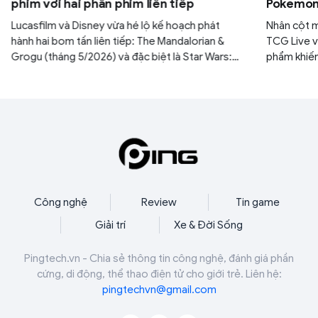
phim với hai phần phim liên tiếp
Pokemon:
30 gói M
Lucasfilm và Disney vừa hé lộ kế hoạch phát
Nhân cột 
hành hai bom tấn liên tiếp: The Mandalorian &
TCG Live v
Grogu (tháng 5/2026) và đặc biệt là Star Wars:
phẩm khiến
Starfighter với sự góp mặt của tài tử Ryan
yên. Nếu k
Gosling (tháng 5/2027). Đây được xem là bước
ngàn năm c
đi chiến lược nhằm lấy lại vị thế thống trị phòng
mình.
vé của thương hiệu sau thời gian dài vắng bóng.
Công nghệ
Review
Tin game
Giải trí
Xe & Đời Sống
Pingtech.vn - Chia sẻ thông tin công nghệ, đánh giá phần
cứng, di động, thể thao điện tử cho giới trẻ. Liên hệ:
pingtechvn@gmail.com