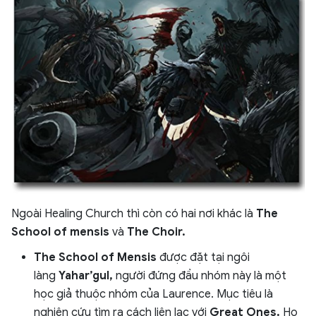
Ngoài Healing Church thì còn có hai nơi khác là
The
School of mensis
và
The Choir.
The School of Mensis
được đặt tại ngôi
làng
Yahar’gul,
người đứng đầu nhóm này là một
học giả thuộc nhóm của Laurence. Mục tiêu là
nghiên cứu tìm ra cách liên lạc với
Great Ones.
Họ