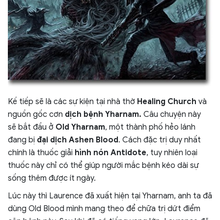
Kế tiếp sẽ là các sự kiện tại nhà thờ
Healing Church
và
nguồn gốc cơn
dịch bệnh Yharnam.
Câu chuyện này
sẽ bắt đầu ở
Old Yharnam
, một thành phố hẻo lánh
đang bị
đại dịch Ashen Blood
. Cách đặc trị duy nhất
chính là thuốc giải
hình nón Antidote
, tuy nhiên loại
thuốc này chỉ có thể giúp người mắc bệnh kéo dài sự
sống thêm được ít ngày.
Lúc này thì Laurence đã xuất hiện tại Yharnam, anh ta đã
dùng Old Blood mình mang theo để chữa trị dứt điểm