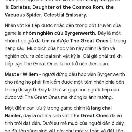
là:
Ebrietas
,
Daughter of the Cosmos Rom
,
the
Vacuous Spider
,
Celestial Emissary.
Nhân vật kế tiếp được nhắc đến trong cốt truyện của
game là
nhóm nghiên cứu Byrgenwerth.
Đây là một
nhóm học giả đã
tìm ra được The Great Ones
ở trong
hang sâu. Mục đích của học viện này chính là tìm và
nghiên cứu ra các loại sinh vật kỳ lạ. Cái giá phải trả khi
tiếp cận The Great Ones là họ trở nên điên loạn.
Master Willem
- người đứng đầu học viện Byrgenwerth
cho rằng họ phải tìm kiếm được một tâm nhãn phía bên
trong (Insight). Đây là thứ sẽ giúp con người tiếp cận
được với The Great Ones mà không bị ảnh hưởng.
Một điểm cần lưu ý trong game chính là
làng chài
Hamler,
đây là nơi mà sinh vật
The Great Ones
đã vô
tình trôi dạt đến. Dưới sự mê muội của người dân ở đây,
họ đã tôn sùng sinh vật này như một vị thần và đặt tên