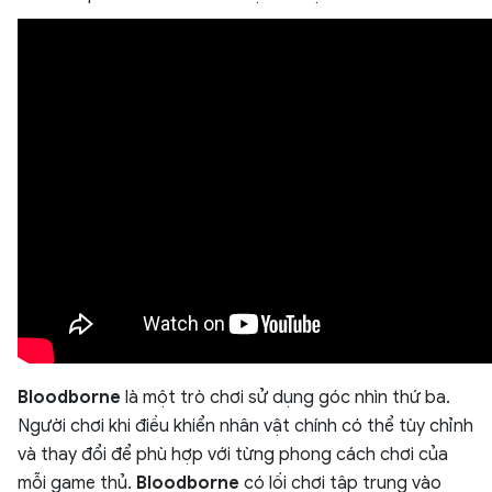
Bloodborne
là một trò chơi sử dụng góc nhìn thứ ba.
Người chơi khi điều khiển nhân vật chính có thể tùy chỉnh
và thay đổi để phù hợp với từng phong cách chơi của
mỗi game thủ.
Bloodborne
có lối chơi tập trung vào