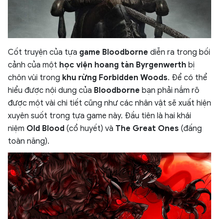
Cốt truyện của tựa
game Bloodborne
diễn ra trong bối
cảnh của một
học viện hoang tàn Byrgenwerth
bị
chôn vùi trong
khu rừng Forbidden Woods
. Để có thể
hiểu được nội dung của
Bloodborne
bạn phải nắm rõ
được một vài chi tiết cũng như các nhân vật sẽ xuất hiện
xuyên suốt trong tựa game này. Đầu tiên là hai khái
niệm
Old Blood
(cổ huyết) và
The Great Ones
(đấng
toàn năng).