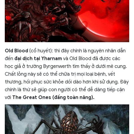
Old Blood
(cổ huyết): thì đây chính là nguyên nhân dẫn
đến
đại dịch tại Yharnam
và Old Blood đã được các
học giả ở trường Byrgenwerth tìm thấy ở dưới mê cung.
Chất lỏng này sẽ có thể chữa trị mọi loại bệnh, vết
thương, hồi phục sức khỏe dồi dào hơn khi sử dụng. Đây
chính là thứ sẽ giúp con người có thể dễ dàng tiếp cận
với
The Great Ones (đấng toàn năng).