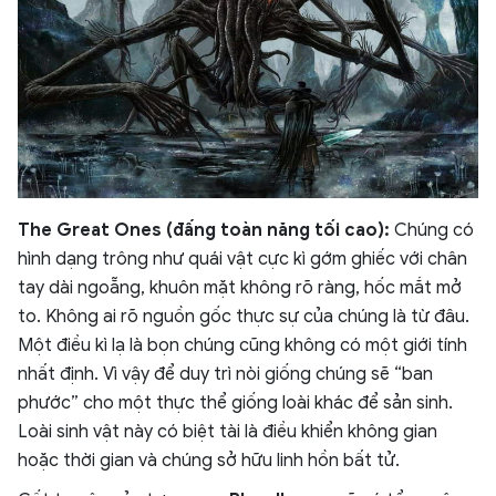
The Great Ones (đấng toàn năng tối cao):
Chúng có
hình dạng trông như quái vật cực kì gớm ghiếc với chân
tay dài ngoẵng, khuôn mặt không rõ ràng, hốc mắt mở
to. Không ai rõ nguồn gốc thực sự của chúng là từ đâu.
Một điều kì lạ là bọn chúng cũng không có một giới tính
nhất định. Vì vậy để duy trì nòi giống chúng sẽ “ban
phước” cho một thực thể giống loài khác để sản sinh.
Loài sinh vật này có biệt tài là điều khiển không gian
hoặc thời gian và chúng sở hữu linh hồn bất tử.