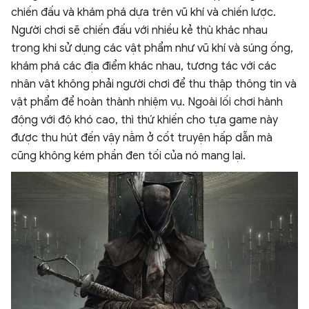
chiến đấu và khám phá dựa trên vũ khí và chiến lược.
Người chơi sẽ chiến đấu với nhiều kẻ thù khác nhau
trong khi sử dụng các vật phẩm như vũ khí và súng ống,
khám phá các địa điểm khác nhau, tương tác với các
nhân vật không phải người chơi để thu thập thông tin và
vật phẩm để hoàn thành nhiệm vụ. Ngoài lối chơi hành
động với độ khó cao, thì thứ khiến cho tựa game này
được thu hút đến vậy nằm ở cốt truyện hấp dẫn mà
cũng không kém phần đen tối của nó mang lại.