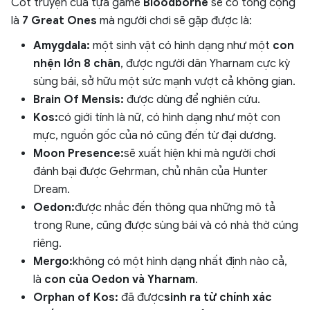
Cốt truyện của tựa game
Bloodborne
sẽ có tổng cộng
là
7 Great Ones
mà người chơi sẽ gặp được là:
Amygdala:
một sinh vật có hình dạng như một
con
nhện lớn 8 chân
, được người dân Yharnam cực kỳ
sùng bái, sở hữu một sức mạnh vượt cả không gian.
Brain Of Mensis:
được dùng để nghiên cứu.
Kos:
có giới tính là nữ, có hình dạng như một con
mực, nguồn gốc của nó cũng đến từ đại dương.
Moon Presence:
sẽ xuất hiện khi mà người chơi
đánh bại được Gehrman, chủ nhân của Hunter
Dream.
Oedon:
được nhắc đến thông qua những mô tả
trong Rune, cũng được sùng bái và có nhà thờ cúng
riêng.
Mergo:
không có một hình dạng nhất định nào cả,
là
con của Oedon và Yharnam
.
Orphan of Kos:
đã được
sinh ra từ chính xác