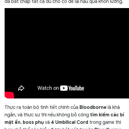
đã bất chấp tất cả dù cho có để lại hậu quả khôn lường.
Thực ra toàn bộ tình tiết chính của
Bloodborne
là khá
ngắn, và thực sự thì nếu không bỏ công
tìm kiếm các bí
mật ẩn
,
boss phụ
và
4 Umbilical Cord
trong game thì