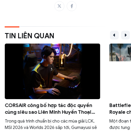
TIN LIÊN QUAN
CORSAIR công bố hợp tác độc quyền
Battlefi
cùng siêu sao Liên Minh Huyền Thoại
Royale c
Gumayusi
người ch
Trong quá trình chuẩn bị cho các mùa giải LCK,
Một đoạn t
MSI 2026 và Worlds 2026 sắp tới, Gumayusi sẽ
được tung r