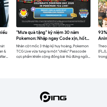
hiếu
"Mưa quà tặng" kỷ niệm 30 năm
93% 
Pokemon: Nhập ngay Code xịn, hốt
Anim
trọn 30 gói Mega Evolution miễn phí!
cướp
hát
Nhân cột mốc 3 thập kỷ huy hoàng, Pokemon
Theo 
an &
TCG Live vừa tung ra một "chiếc" Passcode
(FLJ)
 Wars:
cực phẩm khiến cộng đồng bài thủ đứng ngồi
trong
n
không yên. Nếu không nhanh tay, bạn sẽ bỏ lỡ
12% đ
à
cơ hội ngàn năm có một để làm giàu bộ sưu
trực 
g trị
tập của mình.
thuật
ài