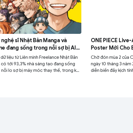
nghệ sĩ Nhật Bản Manga và
ONE PIECE Live-
e đang sống trong nỗi sợ bị AI
Poster Mới Cho
 mất sinh kế
dữ liệu từ Liên minh Freelance Nhật Bản
Chờ đón mùa 2 của O
, có tới 93,3% nhà sáng tạo đang sống
ngày 10 tháng 3 năm 
 nỗi lo sợ bị máy móc thay thế, trong khi
diễn biến đầy kịch t
ã bắt đầu nếm trải sự sụt giảm thu nhập
hành trình chinh phục
tiếp khi các dự án dần rơi vào tay các
 toán tạo hình nhanh gọn và rẻ tiền.