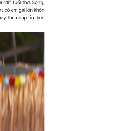
 rời” tuổi thơ. Song,
ột cô em gái lớn khôn
hay thu nhập ổn định