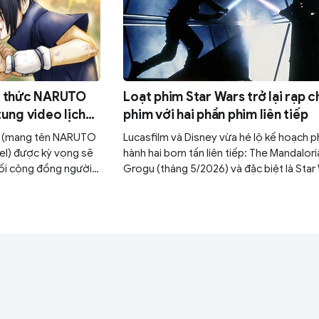
h thức NARUTO
Loạt phim Star Wars trở lại rạp c
ung video lịch
phim với hai phần phim liên tiếp
c (mang tên NARUTO
Lucasfilm và Disney vừa hé lộ kế hoạch p
el) được kỳ vọng sẽ
hành hai bom tấn liên tiếp: The Mandalori
nối cộng đồng người
Grogu (tháng 5/2026) và đặc biệt là Star
i.
Starfighter với sự góp mặt của tài tử Rya
Gosling (tháng 5/2027). Đây được xem l
bước đi chiến lược nhằm lấy lại vị thế thốn
phòng vé của thương hiệu sau thời gian d
vắng bóng.