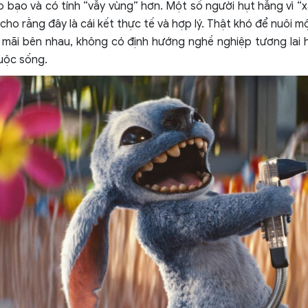
o bạo và có tính “vẫy vùng” hơn. Một số người hụt hẫng vì “xa
cho rằng đây là cái kết thực tế và hợp lý. Thật khó để nuôi m
 mãi bên nhau, không có định hướng nghề nghiệp tương lai 
cuộc sống.