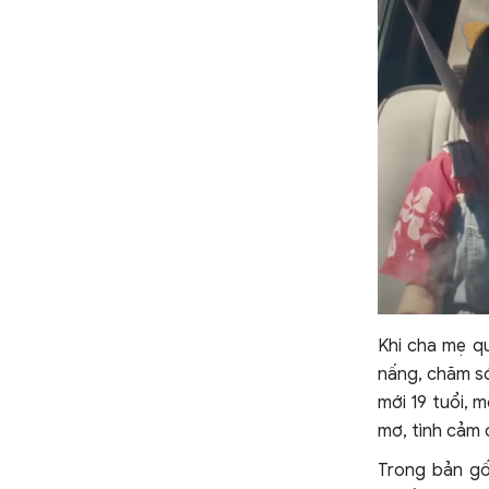
Khi cha mẹ qu
nấng, chăm só
mới 19 tuổi, 
mơ, tình cảm 
Trong bản gốc