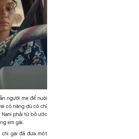
lẫn người mẹ để nuôi
ai cô nàng dù cô chỉ
n Nani phải từ bỏ ước
ng em gái.
ô chị gái đã đưa một