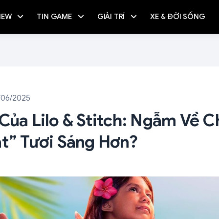
IEW
TIN GAME
GIẢI TRÍ
XE & ĐỜI SỐNG
/06/2025
Của Lilo & Stitch: Ngẫm Về C
át” Tươi Sáng Hơn?