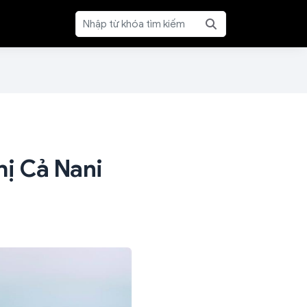
hị Cả Nani