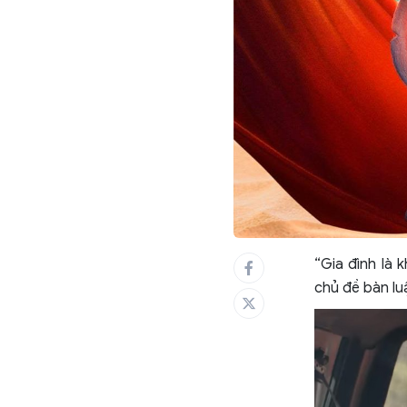
“Gia đình là 
chủ đề bàn luậ