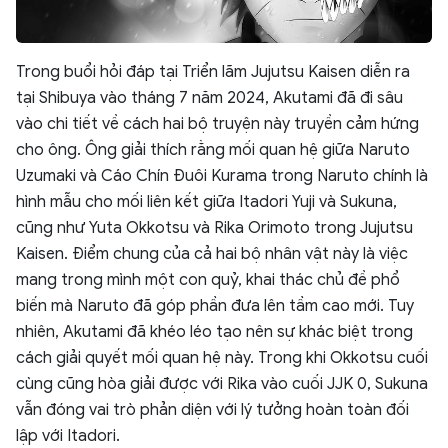
Trong buổi hỏi đáp tại Triển lãm Jujutsu Kaisen diễn ra
tại Shibuya vào tháng 7 năm 2024, Akutami đã đi sâu
vào chi tiết về cách hai bộ truyện này truyền cảm hứng
cho ông. Ông giải thích rằng mối quan hệ giữa Naruto
Uzumaki và Cáo Chín Đuôi Kurama trong Naruto chính là
hình mẫu cho mối liên kết giữa Itadori Yuji và Sukuna,
cũng như Yuta Okkotsu và Rika Orimoto trong Jujutsu
Kaisen. Điểm chung của cả hai bộ nhân vật này là việc
mang trong mình một con quỷ, khai thác chủ đề phổ
biến mà Naruto đã góp phần đưa lên tầm cao mới. Tuy
nhiên, Akutami đã khéo léo tạo nên sự khác biệt trong
cách giải quyết mối quan hệ này. Trong khi Okkotsu cuối
cùng cũng hòa giải được với Rika vào cuối JJK 0, Sukuna
vẫn đóng vai trò phản diện với lý tưởng hoàn toàn đối
lập với Itadori.