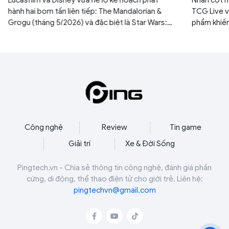
hành hai bom tấn liên tiếp: The Mandalorian &
TCG Live v
Grogu (tháng 5/2026) và đặc biệt là Star Wars:
phẩm khiến
Starfighter với sự góp mặt của tài tử Ryan
yên. Nếu k
Gosling (tháng 5/2027). Đây được xem là bước
ngàn năm c
đi chiến lược nhằm lấy lại vị thế thống trị phòng
mình.
vé của thương hiệu sau thời gian dài vắng bóng.
Công nghệ
Review
Tin game
Giải trí
Xe & Đời Sống
Pingtech.vn - Chia sẻ thông tin công nghệ, đánh giá phần
cứng, di động, thể thao điện tử cho giới trẻ. Liên hệ:
pingtechvn@gmail.com