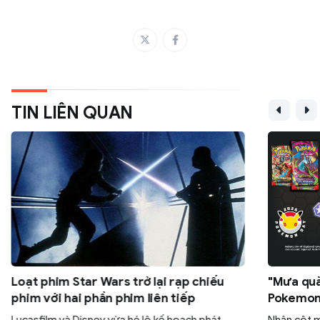
TIN LIÊN QUAN
Loạt phim Star Wars trở lại rạp chiếu
"Mưa quà
phim với hai phần phim liên tiếp
Pokemon:
30 gói M
Lucasfilm và Disney vừa hé lộ kế hoạch phát
Nhân cột 