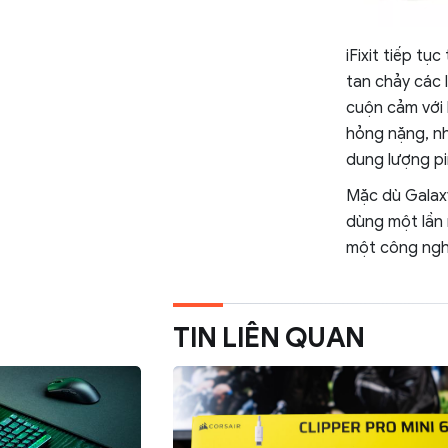
iFixit tiếp t
tan chảy các 
cuộn cảm với 
hỏng nặng, nh
dung lượng pi
Mặc dù Galaxy
dùng một lần 
một công nghệ
TIN LIÊN QUAN