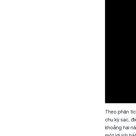
Theo phân tích
chu kỳ sạc, đ
khoảng hai nă
một lợi ích bấ