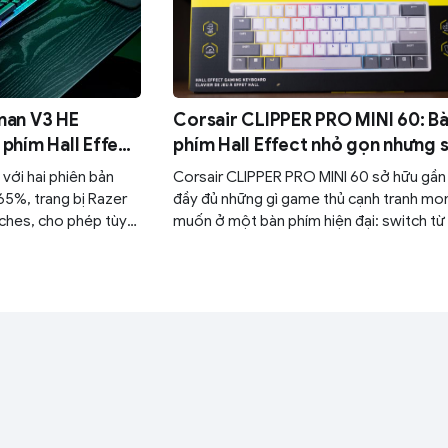
man V3 HE
Corsair CLIPPER PRO MINI 60: B
phím Hall Effect
phím Hall Effect nhỏ gọn nhưng 
esports
hữu sức mạnh
với hai phiên bản
Corsair CLIPPER PRO MINI 60 sở hữu gần
65%, trang bị Razer
đầy đủ những gì game thủ cạnh tranh mo
tches, cho phép tùy
muốn ở một bàn phím hiện đại: switch từ 
0,1 mm đến 4,0 mm.
Hall Effect, Rapid Trigger, FlashTap SOCD
polling rate 8000Hz, RGB per-key cùng 
năng tùy chỉnh chuyên sâu thông qua nền
Web Hub.