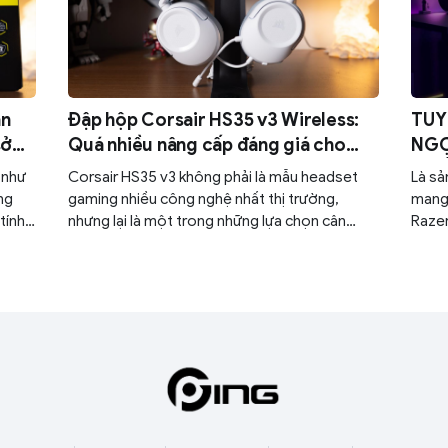
àn
Đập hộp Corsair HS35 v3 Wireless:
TUY
sở
Quá nhiều nâng cấp đáng giá cho
NGỢP 
một chiếc tai nghe gaming quốc dân
GHẾ
 như
Corsair HS35 v3 không phải là mẫu headset
Là s
CH
ng
gaming nhiều công nghệ nhất thị trường,
mang 
tính
nhưng lại là một trong những lựa chọn cân
Razer
,
bằng và thực dụng nhất trong phân khúc.
chơi 
khả
 tảng