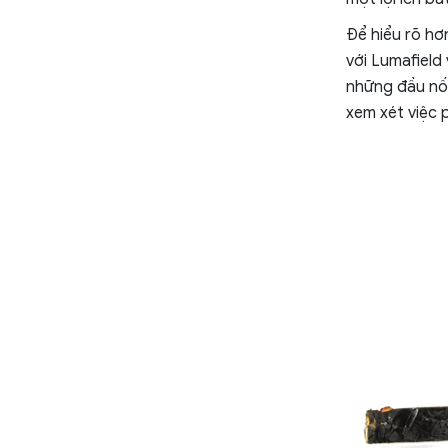
Để hiểu rõ hơ
với Lumafield 
những đầu nối
xem xét việc 