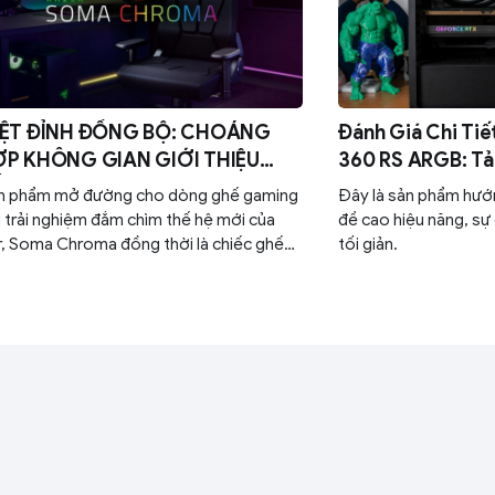
ỆT ĐỈNH ĐỒNG BỘ: CHOÁNG
Đánh Giá Chi Tiế
KHÔNG GIAN GIỚI THIỆU
360 RS ARGB: T
 GAMING RAZER SOMA
Đáng Mua Nhất 
ản phẩm mở đường cho dòng ghế gaming
Đây là sản phẩm hướ
ROMA
trải nghiệm đắm chìm thế hệ mới của
đề cao hiệu năng, sự
, Soma Chroma đồng thời là chiếc ghế
tối giản.
game RGB đầu tiên của hãng.