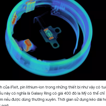
 của iFixit, pin lithium-ion trong những thiết bị như vậy có 
iều này có nghĩa là Galaxy Ring có giá 400 đô la Mỹ có thể ch
m nếu được dùng thường xuyên. Thời gian sử dụng kéo dài hơ
t ngờ.