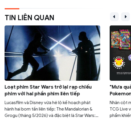
TIN LIÊN QUAN
Loạt phim Star Wars trở lại rạp chiếu
"Mưa quà
phim với hai phần phim liên tiếp
Pokemon:
30 gói M
Lucasfilm và Disney vừa hé lộ kế hoạch phát
Nhân cột 
hành hai bom tấn liên tiếp: The Mandalorian &
TCG Live v
Grogu (tháng 5/2026) và đặc biệt là Star Wars:
phẩm khiến
Starfighter với sự góp mặt của tài tử Ryan
yên. Nếu k
Gosling (tháng 5/2027). Đây được xem là bước
ngàn năm c