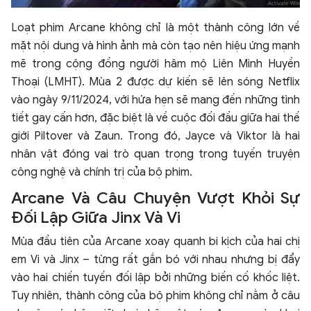
Loạt phim Arcane không chỉ là một thành công lớn về
mặt nội dung và hình ảnh mà còn tạo nên hiệu ứng mạnh
mẽ trong cộng đồng người hâm mộ Liên Minh Huyền
Thoại (LMHT). Mùa 2 được dự kiến sẽ lên sóng Netflix
vào ngày 9/11/2024, với hứa hẹn sẽ mang đến những tình
tiết gay cấn hơn, đặc biệt là về cuộc đối đầu giữa hai thế
giới Piltover và Zaun. Trong đó, Jayce và Viktor là hai
nhân vật đóng vai trò quan trọng trong tuyến truyện
công nghệ và chính trị của bộ phim.
Arcane Và Câu Chuyện Vượt Khỏi Sự
Đối Lập Giữa Jinx Và Vi
Mùa đầu tiên của Arcane xoay quanh bi kịch của hai chị
em Vi và Jinx – từng rất gắn bó với nhau nhưng bị đẩy
vào hai chiến tuyến đối lập bởi những biến cố khốc liệt.
Tuy nhiên, thành công của bộ phim không chỉ nằm ở câu