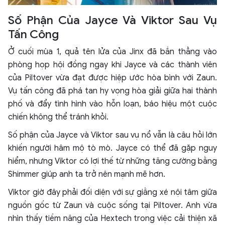
Số Phận Của Jayce Và Viktor Sau Vụ
Tấn Công
Ở cuối mùa 1, quả tên lửa của Jinx đã bắn thẳng vào
phòng họp hội đồng ngay khi Jayce và các thành viên
của Piltover vừa đạt được hiệp ước hòa bình với Zaun.
Vụ tấn công đã phá tan hy vọng hòa giải giữa hai thành
phố và đẩy tình hình vào hỗn loạn, báo hiệu một cuộc
chiến không thể tránh khỏi.
Số phận của Jayce và Viktor sau vụ nổ vẫn là câu hỏi lớn
khiến người hâm mộ tò mò. Jayce có thể đã gặp nguy
hiểm, nhưng Viktor có lợi thế từ những tăng cường bằng
Shimmer giúp anh ta trở nên mạnh mẽ hơn.
Viktor giờ đây phải đối diện với sự giằng xé nội tâm giữa
nguồn gốc từ Zaun và cuộc sống tại Piltover. Anh vừa
nhìn thấy tiềm năng của Hextech trong việc cải thiện xã