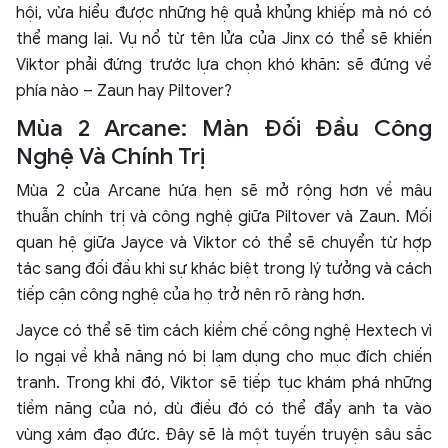
hội, vừa hiểu được những hệ quả khủng khiếp mà nó có
thể mang lại. Vụ nổ từ tên lửa của Jinx có thể sẽ khiến
Viktor phải đứng trước lựa chọn khó khăn: sẽ đứng về
phía nào – Zaun hay Piltover?
Mùa 2 Arcane: Màn Đối Đầu Công
Nghệ Và Chính Trị
Mùa 2 của Arcane hứa hẹn sẽ mở rộng hơn về mâu
thuẫn chính trị và công nghệ giữa Piltover và Zaun. Mối
quan hệ giữa Jayce và Viktor có thể sẽ chuyển từ hợp
tác sang đối đầu khi sự khác biệt trong lý tưởng và cách
tiếp cận công nghệ của họ trở nên rõ ràng hơn.
Jayce có thể sẽ tìm cách kiềm chế công nghệ Hextech vì
lo ngại về khả năng nó bị lạm dụng cho mục đích chiến
tranh. Trong khi đó, Viktor sẽ tiếp tục khám phá những
tiềm năng của nó, dù điều đó có thể đẩy anh ta vào
vùng xám đạo đức. Đây sẽ là một tuyến truyện sâu sắc