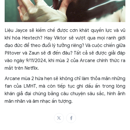
Liệu Jayce sẽ kiềm chế được cơn khát quyền lực và vũ
khí hóa Hextech? Hay Viktor sẽ vượt qua mọi ranh giới
đạo đức để theo đuổi lý tưởng riêng? Và cuộc chiến giữa
Piltover và Zaun sẽ đi đến đâu? Tất cả sẽ được giải đáp
vào ngày 9/11/2024, khi mùa 2 của Arcane chính thức ra
mắt trên Netflix.
Arcane mùa 2 hứa hẹn sẽ không chỉ làm thỏa mãn những
fan của LMHT, mà còn tiếp tục ghi dấu ấn trong lòng
khán giả đại chúng bằng câu chuyện sâu sắc, hình ảnh
mãn nhãn và âm nhạc ấn tượng.