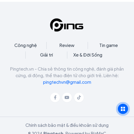
đi chiến lược nhằm lấy lại vị thế thống trị phòng
mình.
vé của thương hiệu sau thời gian dài vắng bóng.
Công nghệ
Review
Tin game
Giải trí
Xe & Đời Sống
Pingtech.vn - Chia sẻ thông tin công nghệ, đánh giá phần
cứng, di động, thể thao điện tử cho giới trẻ. Liên hệ:
pingtechvn@gmail.com
Chính sách bảo mật & điều khoản sử dụng
© 2024
Pingtech
.
Powered by
BizMaC