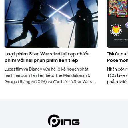
Loạt phim Star Wars trở lại rạp chiếu
"Mưa quà
phim với hai phần phim liên tiếp
Pokemon:
30 gói M
Lucasfilm và Disney vừa hé lộ kế hoạch phát
Nhân cột 
hành hai bom tấn liên tiếp: The Mandalorian &
TCG Live v
Grogu (tháng 5/2026) và đặc biệt là Star Wars:
phẩm khiến
Starfighter với sự góp mặt của tài tử Ryan
yên. Nếu k
Gosling (tháng 5/2027). Đây được xem là bước
ngàn năm c
đi chiến lược nhằm lấy lại vị thế thống trị phòng
mình.
vé của thương hiệu sau thời gian dài vắng bóng.