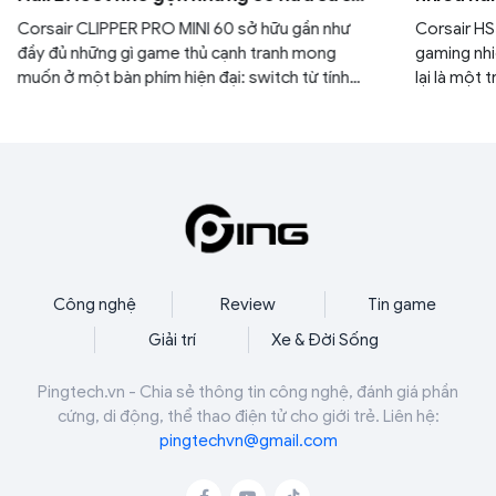
mạnh
tai nghe
Corsair CLIPPER PRO MINI 60 sở hữu gần như
Corsair HS
đầy đủ những gì game thủ cạnh tranh mong
gaming nhi
muốn ở một bàn phím hiện đại: switch từ tính
lại là một
Hall Effect, Rapid Trigger, FlashTap SOCD,
dụng nhất 
polling rate 8000Hz, RGB per-key cùng khả
năng tùy chỉnh chuyên sâu thông qua nền tảng
Web Hub.
Công nghệ
Review
Tin game
Giải trí
Xe & Đời Sống
Pingtech.vn - Chia sẻ thông tin công nghệ, đánh giá phần
cứng, di động, thể thao điện tử cho giới trẻ. Liên hệ:
pingtechvn@gmail.com