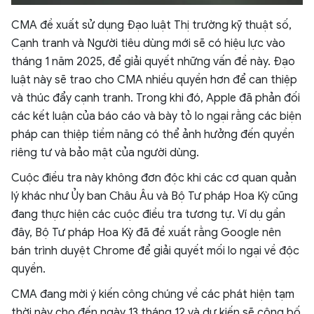
CMA đề xuất sử dụng Đạo luật Thị trường kỹ thuật số,
Cạnh tranh và Người tiêu dùng mới sẽ có hiệu lực vào
tháng 1 năm 2025, để giải quyết những vấn đề này. Đạo
luật này sẽ trao cho CMA nhiều quyền hơn để can thiệp
và thúc đẩy cạnh tranh. Trong khi đó, Apple đã phản đối
các kết luận của báo cáo và bày tỏ lo ngại rằng các biện
pháp can thiệp tiềm năng có thể ảnh hưởng đến quyền
riêng tư và bảo mật của người dùng.
Cuộc điều tra này không đơn độc khi các cơ quan quản
lý khác như Ủy ban Châu Âu và Bộ Tư pháp Hoa Kỳ cũng
đang thực hiện các cuộc điều tra tương tự. Ví dụ gần
đây, Bộ Tư pháp Hoa Kỳ đã đề xuất rằng Google nên
bán trình duyệt Chrome để giải quyết mối lo ngại về độc
quyền.
CMA đang mời ý kiến công chúng về các phát hiện tạm
thời này cho đến ngày 13 tháng 12 và dự kiến sẽ công bố