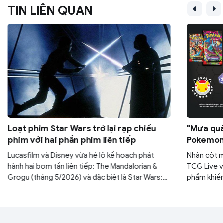
TIN LIÊN QUAN
Loạt phim Star Wars trở lại rạp chiếu
"Mưa quà
phim với hai phần phim liên tiếp
Pokemon:
30 gói M
Lucasfilm và Disney vừa hé lộ kế hoạch phát
Nhân cột 
hành hai bom tấn liên tiếp: The Mandalorian &
TCG Live v
Grogu (tháng 5/2026) và đặc biệt là Star Wars:
phẩm khiến
Starfighter với sự góp mặt của tài tử Ryan
yên. Nếu k
Gosling (tháng 5/2027). Đây được xem là bước
ngàn năm c
đi chiến lược nhằm lấy lại vị thế thống trị phòng
mình.
vé của thương hiệu sau thời gian dài vắng bóng.