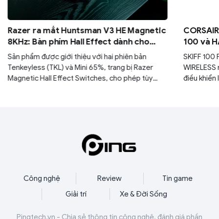
Razer ra mắt Huntsman V3 HE Magnetic
CORSAIR 
8KHz: Bàn phím Hall Effect dành cho
100 và H
game thủ esports
đa năng 
Sản phẩm được giới thiệu với hai phiên bản
SKIFF 100
Tenkeyless (TKL) và Mini 65%, trang bị Razer
WIRELESS 
Magnetic Hall Effect Switches, cho phép tùy
điều khiển 
chỉnh điểm kích hoạt từ 0,1 mm đến 4,0 mm.
sự thoải m
gia bất kỳ
Công nghệ
Review
Tin game
Giải trí
Xe & Đời Sống
Pingtech.vn - Chia sẻ thông tin công nghệ, đánh giá phần