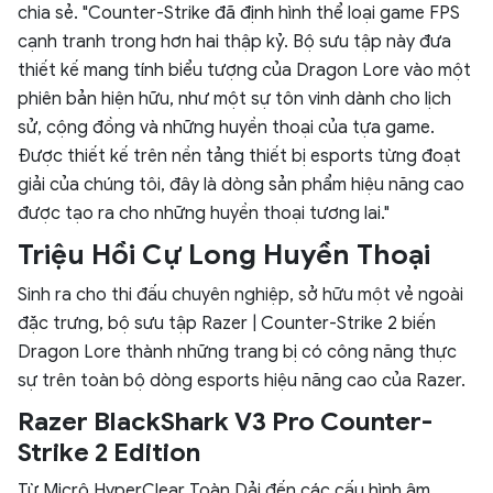
chia sẻ. "Counter-Strike đã định hình thể loại game FPS
cạnh tranh trong hơn hai thập kỷ. Bộ sưu tập này đưa
thiết kế mang tính biểu tượng của Dragon Lore vào một
phiên bản hiện hữu, như một sự tôn vinh dành cho lịch
sử, cộng đồng và những huyền thoại của tựa game.
Được thiết kế trên nền tảng thiết bị esports từng đoạt
giải của chúng tôi, đây là dòng sản phẩm hiệu năng cao
được tạo ra cho những huyền thoại tương lai."
Triệu Hồi Cự Long Huyền Thoại
Sinh ra cho thi đấu chuyên nghiệp, sở hữu một vẻ ngoài
đặc trưng, bộ sưu tập Razer | Counter-Strike 2 biến
Dragon Lore thành những trang bị có công năng thực
sự trên toàn bộ dòng esports hiệu năng cao của Razer.
Razer BlackShark V3 Pro Counter-
Strike 2 Edition
Từ Micrô HyperClear Toàn Dải đến các cấu hình âm