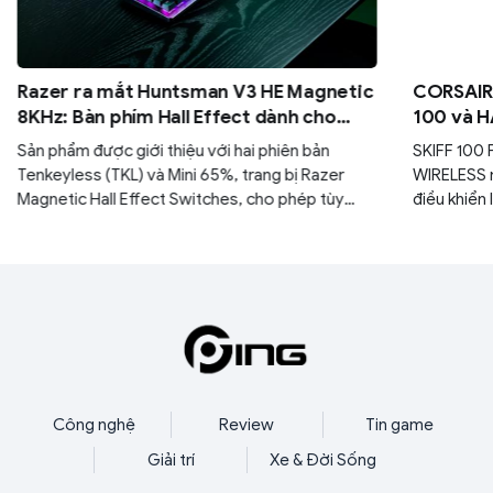
Razer ra mắt Huntsman V3 HE Magnetic
CORSAIR 
8KHz: Bàn phím Hall Effect dành cho
100 và H
game thủ esports
đa năng 
Sản phẩm được giới thiệu với hai phiên bản
SKIFF 100
Tenkeyless (TKL) và Mini 65%, trang bị Razer
WIRELESS 
Magnetic Hall Effect Switches, cho phép tùy
điều khiển 
chỉnh điểm kích hoạt từ 0,1 mm đến 4,0 mm.
sự thoải m
gia bất kỳ
Công nghệ
Review
Tin game
Giải trí
Xe & Đời Sống