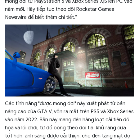
mong đợi từ PlayStation 5 và Xbox Series X|S lên PC vào
năm mới. Hãy tiếp tục theo dõi Rockstar Games
Newswire để biết thêm chi tiết.”
Các tính năng "được mong đợi" này xuất phát từ bản
nâng cao của GTA V, vốn ra mắt trên PS5 và Xbox Series
vào năm 2022. Bản này mang đến hàng loạt cải tiến đồ
họa và lối chơi, từ đổ bóng theo dõi tia, khử răng cưa
tốt hơn, ánh sáng được cải thiện, cho đến tăng mật độ