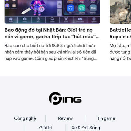
Báo động đỏ tại Nhật Bản: Giới trẻ nợ
Battlefi
nần vì game, gacha tiếp tục “hút máu”
Royale c
người chơi U30
người ch
Báo cáo cho biết có tới 18,8% người chơi thừa
Một đoạn t
nhận cảm thấy hối hận sau khi nhìn lại số tiền đã
được tung r
nạp vào game. Cảm giác phấn khích khi “trúng
năng nổi b
tướng xịn” hay “ra đồ hiếm” nhanh chóng bị thay
thế bởi áp lực chi tiêu, sinh hoạt và nợ nần ngoài
đời thực.
Công nghệ
Review
Tin game
Giải trí
Xe & Đời Sống