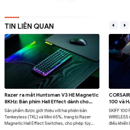
TIN LIÊN QUAN
Razer ra mắt Huntsman V3 HE Magnetic
CORSAIR 
8KHz: Bàn phím Hall Effect dành cho
100 và H
game thủ esports
đa năng 
Sản phẩm được giới thiệu với hai phiên bản
SKIFF 100
Tenkeyless (TKL) và Mini 65%, trang bị Razer
WIRELESS 
Magnetic Hall Effect Switches, cho phép tùy
điều khiển 
chỉnh điểm kích hoạt từ 0,1 mm đến 4,0 mm.
sự thoải m