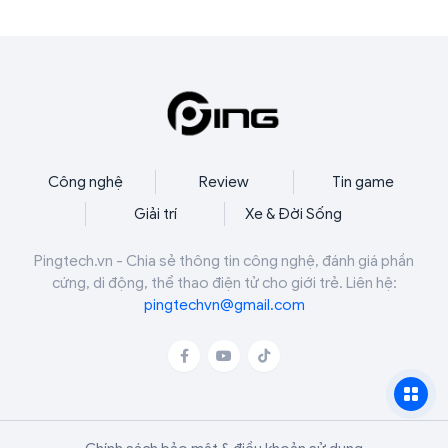
gia bất kỳ
Công nghệ
Review
Tin game
Giải trí
Xe & Đời Sống
Pingtech.vn - Chia sẻ thông tin công nghệ, đánh giá phần
cứng, di động, thể thao điện tử cho giới trẻ. Liên hệ:
pingtechvn@gmail.com