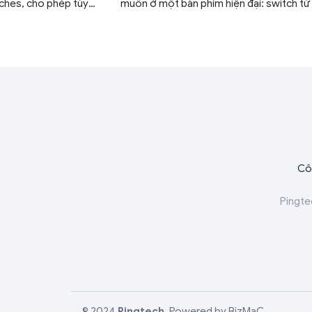
tches, cho phép tùy
muốn ở một bàn phím hiện đại: switch từ 
0,1 mm đến 4,0 mm.
Hall Effect, Rapid Trigger, FlashTap SOCD
polling rate 8000Hz, RGB per-key cùng 
năng tùy chỉnh chuyên sâu thông qua nền
Web Hub.
Cô
Pingte
© 2024
Pingtech
.
Powered by
BizMaC