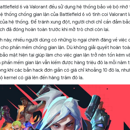
Battlefield 6 và Valorant đều sử dụng hệ thống bảo vệ bộ nhớ 
ệ thống chống gian lận của Battlefield 6 vô tình coi Valorant 
 của hệ thống. Để tránh xung đột, người chơi chỉ cần đảm bả
h đã đóng hoàn toàn trước khi mở trò chơi còn lại.
h này, nhiều người dùng có những lo ngại chính đáng về việc
 cho phần mềm chống gian lận. Dù không giải quyết hoàn toà
ảo mật hiện tại giúp làm cho việc gian lận trở nên tốn kém v
n phần mềm gian lận vẫn kiếm được hàng triệu đô la mỗi năm 
ng khi các bản hack đơn giản có giá chỉ khoảng 10 đô la, 
ộ kernel có giá lên đến hàng trăm đô la.