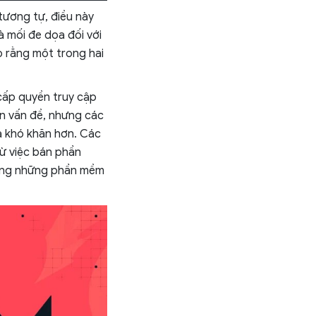
tương tự, điều này
là mối đe dọa đối với
o rằng một trong hai
 cấp quyền truy cập
n vấn đề, nhưng các
à khó khăn hơn. Các
từ việc bán phần
nhưng những phần mềm