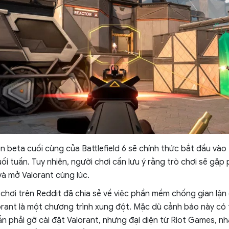
n beta cuối cùng của Battlefield 6 sẽ chính thức bắt đầu và
ối tuần. Tuy nhiên, người chơi cần lưu ý rằng trò chơi sẽ gặp
và mở Valorant cùng lúc.
chơi trên Reddit đã chia sẻ về việc phần mềm chống gian lận c
orant là một chương trình xung đột. Mặc dù cảnh báo này có 
n phải gỡ cài đặt Valorant, nhưng đại diện từ Riot Games, nh