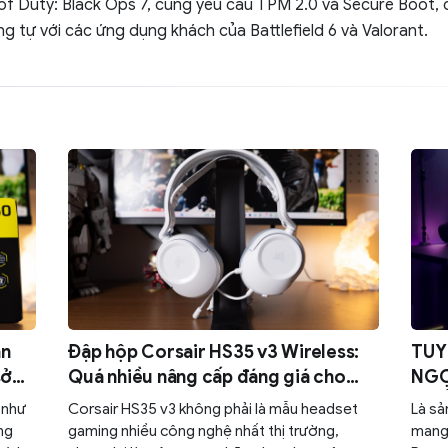
 of Duty: Black Ops 7, cũng yêu cầu TPM 2.0 và Secure Boot, 
g tự với các ứng dụng khách của Battlefield 6 và Valorant.
àn
Đập hộp Corsair HS35 v3 Wireless:
TUY
sở
Quá nhiều nâng cấp đáng giá cho
NGỢP 
một chiếc tai nghe gaming quốc dân
GHẾ
 như
Corsair HS35 v3 không phải là mẫu headset
Là s
CH
ng
gaming nhiều công nghệ nhất thị trường,
mang 