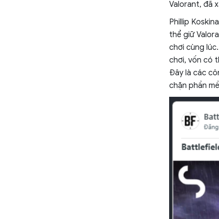
Valorant, đã 
Phillip Koski
thể giữ Valora
chơi cùng lúc
chơi, vốn có 
Đây là các cô
chặn phần mềm