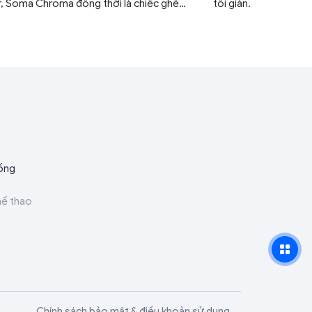
, Soma Chroma đồng thời là chiếc ghế
tối giản.
game RGB đầu tiên của hãng.
ống
hể thao
Chính sách bảo mật & điều khoản sử dụng