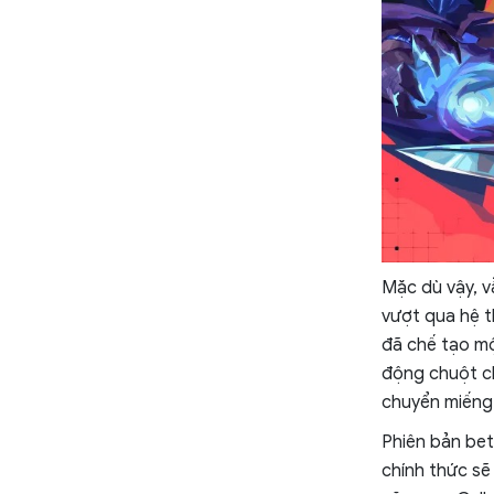
Mặc dù vậy, v
vượt qua hệ t
đã chế tạo mộ
động chuột ch
chuyển miếng 
Phiên bản beta
chính thức sẽ