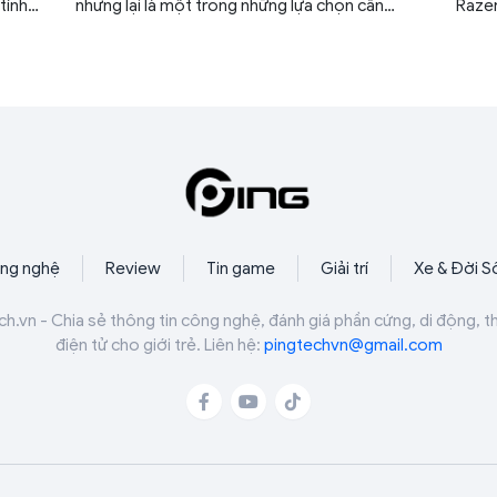
tính
nhưng lại là một trong những lựa chọn cân
Razer
,
bằng và thực dụng nhất trong phân khúc.
chơi 
khả
 tảng
ng nghệ
Review
Tin game
Giải trí
Xe & Đời S
ch.vn - Chia sẻ thông tin công nghệ, đánh giá phần cứng, di động, t
điện tử cho giới trẻ. Liên hệ:
pingtechvn@gmail.com