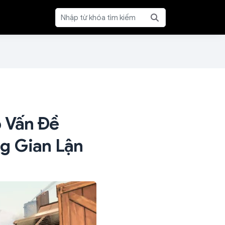
p Vấn Đề
g Gian Lận