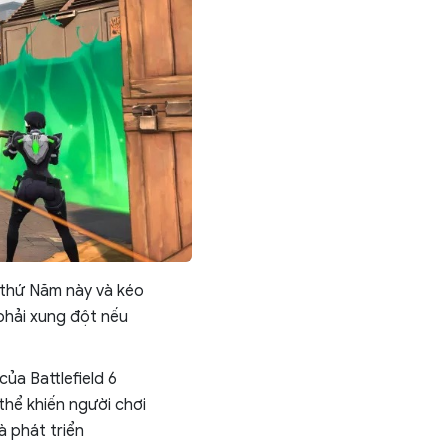
o thứ Năm này và kéo
 phải xung đột nếu
ủa Battlefield 6
thể khiến người chơi
à phát triển