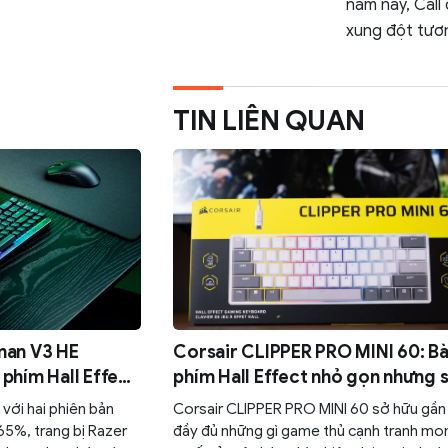
năm nay, Call
xung đột tươn
TIN LIÊN QUAN
man V3 HE
Corsair CLIPPER PRO MINI 60: B
phím Hall Effect
phím Hall Effect nhỏ gọn nhưng 
esports
hữu sức mạnh
với hai phiên bản
Corsair CLIPPER PRO MINI 60 sở hữu gần
65%, trang bị Razer
đầy đủ những gì game thủ cạnh tranh mo