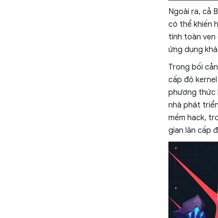
Ngoài ra, cả 
có thể khiến h
tính toàn vẹn
ứng dụng khác
Trong bối cản
cấp độ kernel
phương thức b
nhà phát triể
mềm hack, tro
gian lận cấp đ