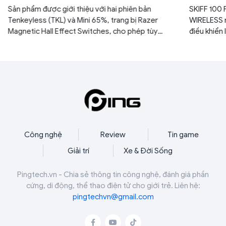
game thủ esports
đa năng 
Sản phẩm được giới thiệu với hai phiên bản
SKIFF 100
Tenkeyless (TKL) và Mini 65%, trang bị Razer
WIRELESS 
Magnetic Hall Effect Switches, cho phép tùy
điều khiển 
chỉnh điểm kích hoạt từ 0,1 mm đến 4,0 mm.
sự thoải m
gia bất kỳ
Công nghệ
Review
Tin game
Giải trí
Xe & Đời Sống
Pingtech.vn - Chia sẻ thông tin công nghệ, đánh giá phần
cứng, di động, thể thao điện tử cho giới trẻ. Liên hệ:
pingtechvn@gmail.com