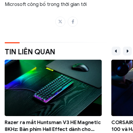
Microsoft công bố trong thời gian tới
TIN LIÊN QUAN
Razer ra mắt Huntsman V3 HE Magnetic
CORSAIR 
8KHz: Bàn phím Hall Effect dành cho
100 và H