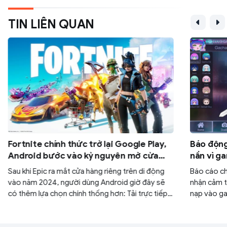
TIN LIÊN QUAN
Fortnite chính thức trở lại Google Play,
Báo động 
Android bước vào kỷ nguyên mở cửa
nần vì g
hoàn toàn
người ch
Sau khi Epic ra mắt cửa hàng riêng trên di động
Báo cáo ch
vào năm 2024, người dùng Android giờ đây sẽ
nhận cảm th
có thêm lựa chọn chính thống hơn: Tải trực tiếp
nạp vào ga
Fortnite từ Google Play Store.
tướng xịn”
thế bởi áp 
đời thực.