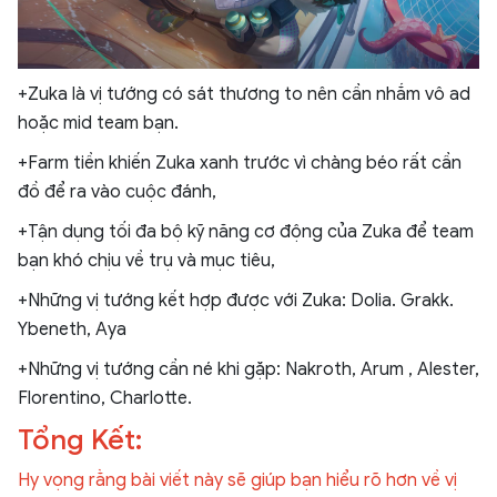
+Zuka là vị tướng có sát thương to nên cần nhắm vô ad
hoặc mid team bạn.
+Farm tiền khiến Zuka xanh trước vì chàng béo rất cần
đồ để ra vào cuộc đánh,
+Tận dụng tối đa bộ kỹ năng cơ động của Zuka để team
bạn khó chịu về trụ và mục tiêu,
+Những vị tướng kết hợp được với Zuka: Dolia. Grakk.
Ybeneth, Aya
+Những vị tướng cần né khi gặp: Nakroth, Arum , Alester,
Florentino, Charlotte.
Tổng Kết:
Hy vọng rằng bài viết này sẽ giúp bạn hiểu rõ hơn về vị