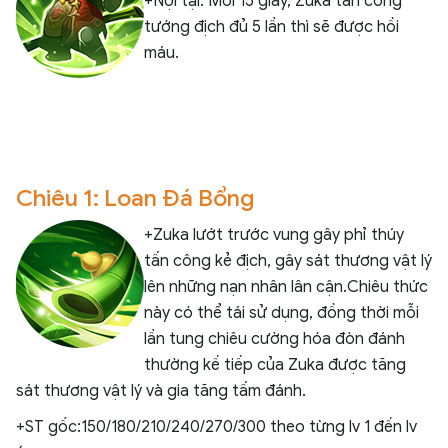
+Nội tại: Mỗi 15 giây, Zuka tấn công
tướng địch đủ 5 lần thì sẽ được hồi
máu.
Chiêu 1: Loan Đá Bổng
+Zuka lướt trước vung gây phỉ thúy
tấn công kẻ địch, gây sát thương vật lý
lên những nạn nhân lân cận.Chiêu thức
này có thể tái sử dụng, đồng thời mỗi
lần tung chiêu cường hóa đòn đánh
thường kế tiếp của Zuka được tăng
sát thương vật lý và gia tăng tấm đánh.
+ST gốc:150/180/210/240/270/300 theo từng lv 1 đến lv