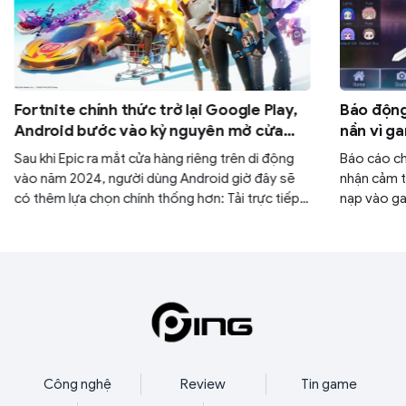
Fortnite chính thức trở lại Google Play,
Báo động 
Android bước vào kỷ nguyên mở cửa
nần vì g
hoàn toàn
người ch
Sau khi Epic ra mắt cửa hàng riêng trên di động
Báo cáo ch
vào năm 2024, người dùng Android giờ đây sẽ
nhận cảm th
có thêm lựa chọn chính thống hơn: Tải trực tiếp
nạp vào ga
Fortnite từ Google Play Store.
tướng xịn”
thế bởi áp 
đời thực.
Công nghệ
Review
Tin game