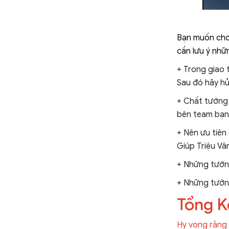
Bạn muốn chơi
cần lưu ý nhữ
+ Trong giao 
Sau đó hãy hủ
+ Chất tướng 
bên team bạn 
+ Nên ưu tiên
Giúp Triệu Vâ
+ Những tướng 
+ Những tướng 
Tổng K
Hy vọng rằng b