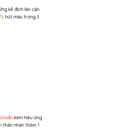
ững kẻ địch lân cận
5%
hút máu trong 3
 chuẩn
kèm hiệu ứng
n thân nhận thêm 1