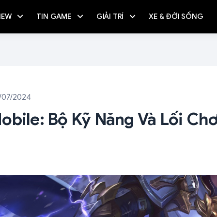
IEW
TIN GAME
GIẢI TRÍ
XE & ĐỜI SỐNG
/07/2024
obile: Bộ Kỹ Năng Và Lối Chơ