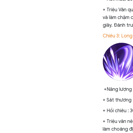
+ Triệu Vân q
và làm chậm 
giây. Đánh tr
Chiêu 3: Long
+Năng lượng :
+ Sát thương 
+ Hồi chiêu : 
+ Triệu vân n
làm choáng đị