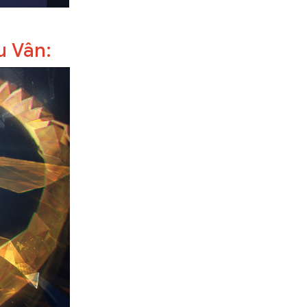
u Vân: