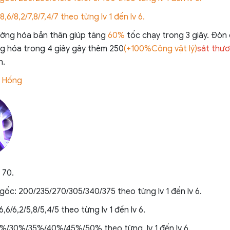
8,6/8,2/7,8/7,4/7 theo từng lv 1 đến lv 6.
ường hóa bản thân giúp tăng
60%
tốc chạy trong 3 giây. Đòn
g hóa trong 4 giây gây thêm 250
(+100%Công vật lý)
sát thươ
n.
g Hống
 70.
gốc: 200/235/270/305/340/375 theo từng lv 1 đến lv 6.
6,6/6,2/5,8/5,4/5 theo từng lv 1 đến lv 6.
5%/30%/35%/40%/45%/50% theo từng lv 1 đến lv 6.