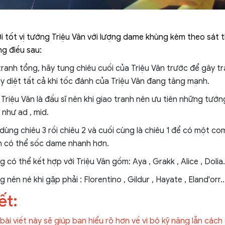
 tốt vị tướng Triệu Vân với lượng dame khùng kèm theo sát 
ng điều sau:
tranh tổng, hãy tung chiêu cuối của Triệu Vân trước để gây t
y diệt tất cả khi tốc đánh của Triệu Vân đang tăng mạnh.
Triệu Vân là đấu sĩ nên khi giao tranh nên ưu tiên những tướ
như ad , mid.
 dùng chiêu 3 rồi chiêu 2 và cuối cùng là chiêu 1 để có một c
n có thể sốc dame nhanh hơn.
có thể kết hợp với Triệu Vân gồm: Aya , Grakk , Alice , Dolia.
nên né khi gặp phải : Florentino , Gildur , Hayate , Eland'orr..
ết:
ài viết này sẽ giúp bạn hiểu rõ hơn về vị bộ kỹ năng lẫn cách 