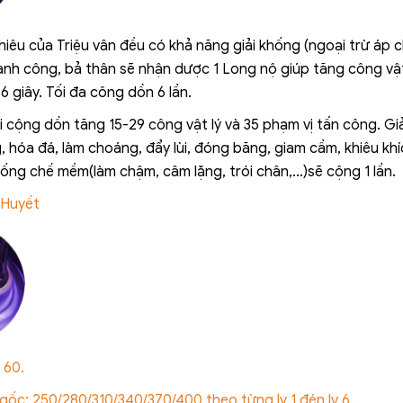
hiêu của Triệu vân đều có khả năng giải khống (ngoại trừ áp ch
nh công, bả thân sẽ nhận dược 1 Long nộ giúp tăng công vật 
6 giây. Tối đa công dồn 6 lần.
 cộng dồn tăng 15-29 công vật lý và 35 phạm vị tấn công. Gi
, hóa đá, làm choáng, đẩy lùi, đóng băng, giam cầm, khiêu khí
khống chế mềm(làm chậm, câm lặng, trói chân,...)sẽ cộng 1 lần.
g Huyết
 60.
gốc: 250/280/310/340/370/400 theo từng lv 1 đén lv 6.