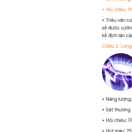
+ Hồi chiêu: 9/
+ Triệu vân c
sẽ được cườn
kẻ địch lận cậ
Chiêu 2: Lon
+ Năng lượng:
+ Sát thương 
+ Hồi chiêu: 7/
+ Hút máu: 2