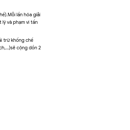
ế).Mỗi lần hóa giải
lý và phạm vi tấn
ải trừ khống chế
ch,...)sẽ cộng dồn 2