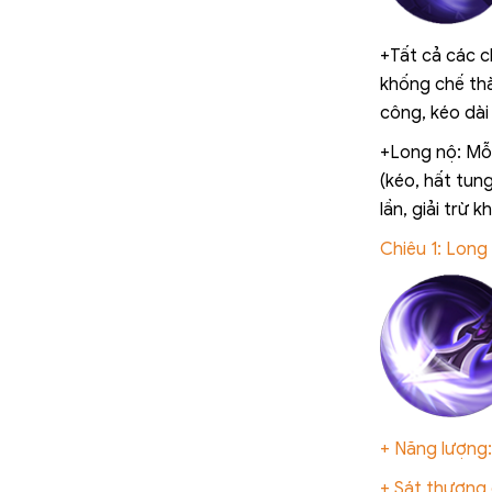
+Tất cả các c
khống chế thà
công, kéo dài 
+Long nộ: Mỗi
(kéo, hất tung
lần, giải trừ 
Chiêu 1: Lon
+ Năng lượng:
+ Sát thương 