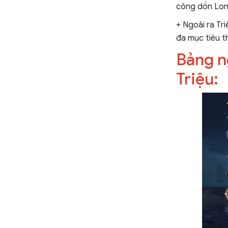
công dồn Long
+ Ngoài ra Tr
đa mục tiêu 
Bảng n
Triệu: