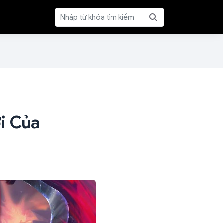
i Của