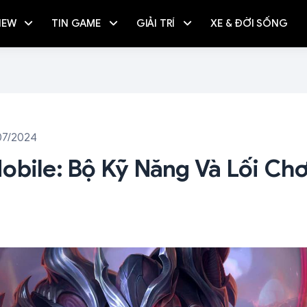
IEW
TIN GAME
GIẢI TRÍ
XE & ĐỜI SỐNG
07/2024
obile: Bộ Kỹ Năng Và Lối Chơ