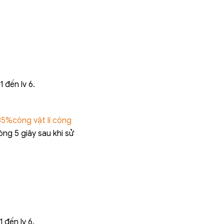
 đến lv 6.
85%công vật lí cộng
ng 5 giây sau khi sử
 đến lv 6.