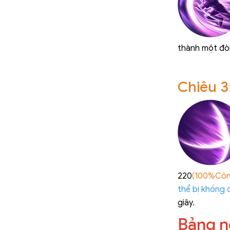
thành một đò
Chiêu 
220
(100%Công
thể bị khống 
giây.
Bảng n