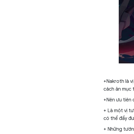
+Nakroth là v
cách ăn mục t
+Nên ưu tiên
+ Là một vị t
có thể đẩy đư
+ Những tướng