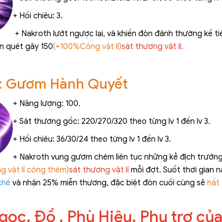
+ Hồi chiêu: 3.
+ Nakroth lướt ngược lại, và khiến đòn đánh thường kế ti
n quét gây 150
(+100%Công vật lí)
sát thương vật lí.
3: Gươm Hành Quyết
+ Năng lượng: 100.
+ Sát thương gốc: 220/270/320 theo từng lv 1 đến lv 3.
+ Hồi chiêu: 36/30/24 theo từng lv 1 đến lv 3.
+ Nakroth vung gươm chém liên tục những kẻ địch trướng
 vật lí cộng thêm)
sát thương vật lí
mỗi đợt. Suốt thơi gian 
chế
và nhận 25% miễn thương, đặc biệt đòn cuối cùng sẽ
hất
gọc, Đồ , Phù Hiệu, Phụ trợ của