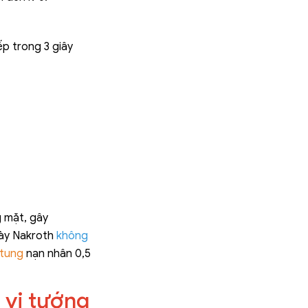
ếp trong 3 giây
 mặt, gây
này Nakroth
không
 tung
nạn nhân 0,5
 vị tướng