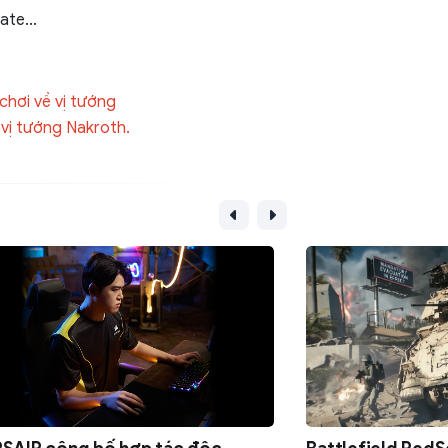
te...
chơi về vị tướng
vị tướng Nakroth.