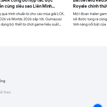
SAIR công bố hợp tác độc
Battlefield RedS
n cùng siêu sao Liên Minh
Royale chính thứ
ền Thoại Gumayusi
bộ người chơi
 quá trình chuẩn bị cho các mùa giải LCK,
Một đoạn trailer ga
026 và Worlds 2026 sắp tới, Gumayusi
sẽ được tung ra cùng 
 dụng bộ thiết bị chơi game hiệu suất
tính năng nổi bật của
của CORSAIR bao gồm chuột chơi game
n chuyên nghiệp SABRE v2 PRO CF, bàn
 chơi game từ tính VANGUARD PRO 96
Effect và lót chuột chuyên eSports MM
Control.
ống
hể thao