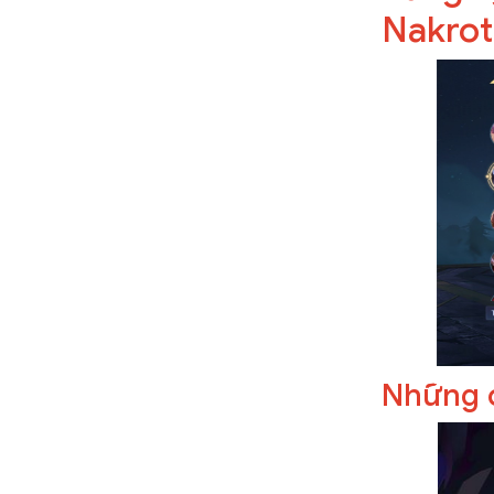
Nakrot
Những đ