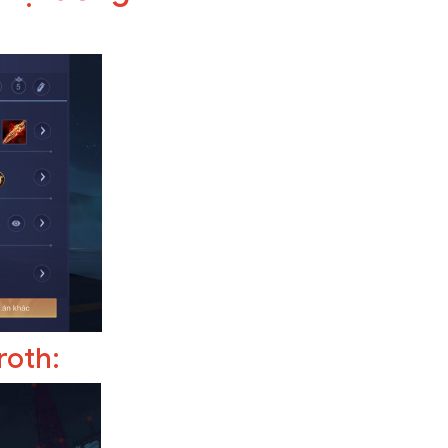
akroth: