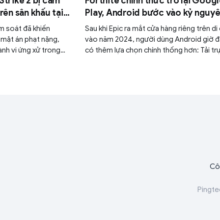
trike 2 bị cấm
Fortnite chính thức trở lại Goog
rên sân khấu tại
Play, Android bước vào kỷ nguy
mở cửa hoàn toàn
m soát đã khiến
Sau khi Epic ra mắt cửa hàng riêng trên d
 mặt án phạt nặng,
vào năm 2024, người dùng Android giờ đ
ành vi ứng xử trong
có thêm lựa chọn chính thống hơn: Tải tr
tiếp Fortnite từ Google Play Store.
Cô
Pingte