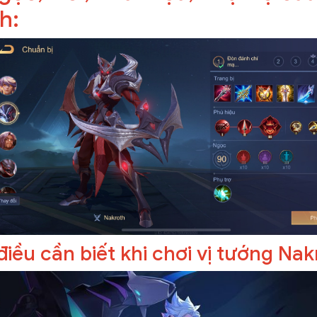
h:
iều cần biết khi chơi vị tướng N