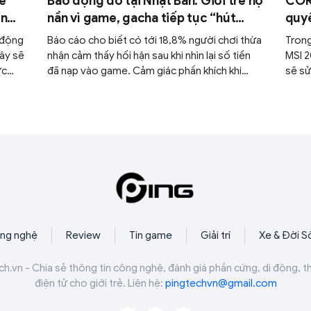
le
Báo động đỏ tại Nhật Bản: Giới trẻ nợ
COR
ên
nần vì game, gacha tiếp tục “hút
quyề
máu” người chơi U30
Huy
i động
Báo cáo cho biết có tới 18,8% người chơi thừa
Trong
ây sẽ
nhận cảm thấy hối hận sau khi nhìn lại số tiền
MSI 2
ực
đã nạp vào game. Cảm giác phấn khích khi
sẽ sử
“trúng tướng xịn” hay “ra đồ hiếm” nhanh
cao 
chóng bị thay thế bởi áp lực chi tiêu, sinh hoạt
chuẩ
và nợ nần ngoài đời thực.
phím
Hall 
PRO 
ng nghệ
Review
Tin game
Giải trí
Xe & Đời S
ch.vn - Chia sẻ thông tin công nghệ, đánh giá phần cứng, di động, t
điện tử cho giới trẻ. Liên hệ:
pingtechvn@gmail.com