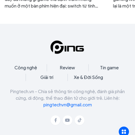
muốn ở một bàn phím hiện đại: switch từ tính
lại là một
Hall Effect, Rapid Trigger, FlashTap SOCD,
dụng nhất 
polling rate 8000Hz, RGB per-key cùng khả
năng tùy chỉnh chuyên sâu thông qua nền tảng
Web Hub.
Công nghệ
Review
Tin game
Giải trí
Xe & Đời Sống
Pingtech.vn - Chia sẻ thông tin công nghệ, đánh giá phần
cứng, di động, thể thao điện tử cho giới trẻ. Liên hệ:
pingtechvn@gmail.com