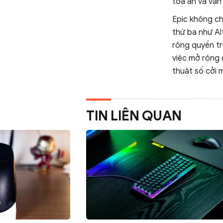
tòa án và vận
Epic không c
thứ ba như Al
rộng quyền tr
việc mở rộng 
thuật số cởi 
TIN LIÊN QUAN