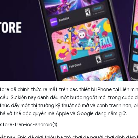
ore đã chính thức ra mắt trên các thiết bị iPhone tại Liên mi
cầu. Sự kiện này đánh dấu một bước ngoặt mới trong cuộc chi
húc đẩy một thị trường kỹ thuật số mở và cạnh tranh hơn,
phá vỡ thế độc quyền mà Apple và Google đang nắm giữ.
ắt này, Epic đã giới thiệu ba trò chơi đa người chơi đình đám 