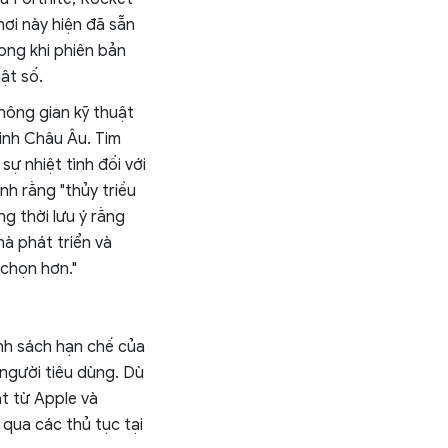
hơi này hiện đã sẵn
ong khi phiên bản
ật số.
hông gian kỹ thuật
minh Châu Âu. Tim
ự nhiệt tình đối với
nh rằng "thủy triều
g thời lưu ý rằng
à phát triển và
 chọn hơn."
ính sách hạn chế của
 người tiêu dùng. Dù
t từ Apple và
 qua các thủ tục tại