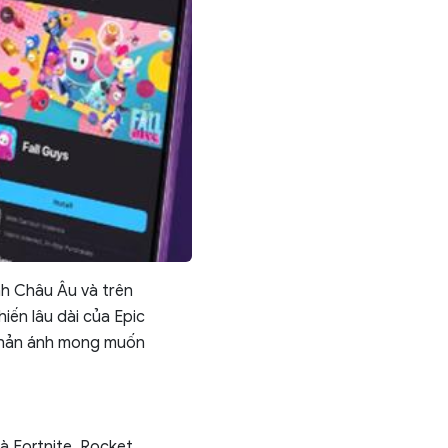
nh Châu Âu và trên
ến lâu dài của Epic
 phản ánh mong muốn
là Fortnite, Rocket