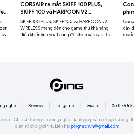
CORSAIR ra mắt SKIFF 100 PLUS,
Cors
fect
SKIFF 100 và HARPOON V2
phím
WIRELESS: Bộ gear đa năng cho cả
hữu
ản
SKIFF 100 PLUS, SKIFF 100 và HARPOON v2
Corsa
chơi game lẫn làm việc
azer
WIRELESS mang đến cho game thủ khả năng
đầy đ
 tùy
điều khiển linh hoạt cùng độ chính xác cao, tạo
muốn 
mm.
sự thoải mái khi chơi game, làm việc hay tham
Hall 
gia bất kỳ hoạt động nào khác hằng ngày.
polli
năng 
Web 
ng nghệ
Review
Tin game
Giải trí
Xe & Đời S
ch.vn - Chia sẻ thông tin công nghệ, đánh giá phần cứng, di động, t
điện tử cho giới trẻ. Liên hệ:
pingtechvn@gmail.com