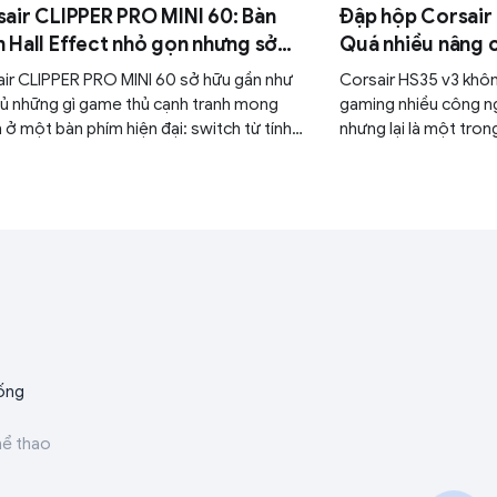
air CLIPPER PRO MINI 60: Bàn
Đập hộp Corsair 
 Hall Effect nhỏ gọn nhưng sở
Quá nhiều nâng 
 sức mạnh
một chiếc tai n
ir CLIPPER PRO MINI 60 sở hữu gần như
Corsair HS35 v3 khôn
ủ những gì game thủ cạnh tranh mong
gaming nhiều công ng
ở một bàn phím hiện đại: switch từ tính
nhưng lại là một tro
Effect, Rapid Trigger, FlashTap SOCD,
bằng và thực dụng nh
ng rate 8000Hz, RGB per-key cùng khả
tùy chỉnh chuyên sâu thông qua nền tảng
Hub.
ống
hể thao