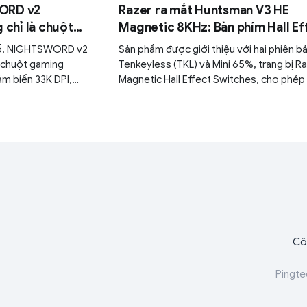
ORD v2
Razer ra mắt Huntsman V3 HE
chỉ là chuột
Magnetic 8KHz: Bàn phím Hall Ef
"Stream Deck thu
dành cho game thủ esports
 số, NIGHTSWORD v2
Sản phẩm được giới thiệu với hai phiên b
 chuột gaming
Tenkeyless (TKL) và Mini 65%, trang bị R
ảm biến 33K DPI,
Magnetic Hall Effect Switches, cho phép
itch quang học, kết
chỉnh điểm kích hoạt từ 0,1 mm đến 4,0 
g pin lên tới 170 giờ.
Cô
Pingte