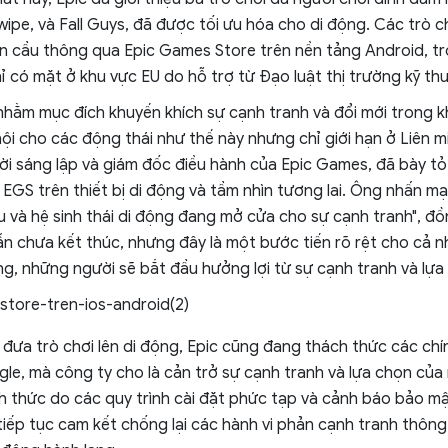
ipe, và Fall Guys, đã được tối ưu hóa cho di động. Các trò c
n cầu thông qua Epic Games Store trên nền tảng Android, tr
ỉ có mặt ở khu vực EU do hỗ trợ từ Đạo luật thị trường kỹ thu
nhằm mục đích khuyến khích sự cạnh tranh và đổi mới trong k
hội cho các động thái như thế này nhưng chỉ giới hạn ở Liên 
i sáng lập và giám đốc điều hành của Epic Games, đã bày tỏ s
 EGS trên thiết bị di động và tầm nhìn tương lai. Ông nhấn mạ
u và hệ sinh thái di động đang mở cửa cho sự cạnh tranh", đồn
ẫn chưa kết thúc, nhưng đây là một bước tiến rõ rệt cho cả nh
ng, những người sẽ bắt đầu hưởng lợi từ sự cạnh tranh và lựa
 đưa trò chơi lên di động, Epic cũng đang thách thức các ch
le, mà công ty cho là cản trở sự cạnh tranh và lựa chọn của
h thức do các quy trình cài đặt phức tạp và cảnh báo bảo mậ
tiếp tục cam kết chống lại các hành vi phản cạnh tranh thông