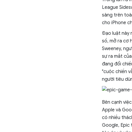
League Sidesw
sàng trên toà
cho iPhone ch
Đạo luật này 
số, mở ra cơ 
Sweeney, ngườ
sự ra mắt của
đang đổi chiề
"cuộc chiến v
người tiêu dù
Bên cạnh việc
Apple và Goog
có nhiều thác
Google, Epic 