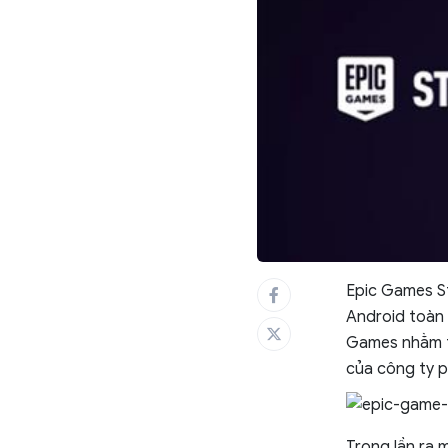
Epic Games St
Android toàn 
Games nhằm t
của công ty 
Trong lần ra m