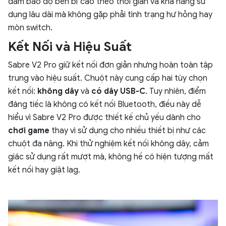
đảm bảo độ bền bỉ cao theo thời gian và khả năng sử
dụng lâu dài mà không gặp phải tình trạng hư hỏng hay
mòn switch.
Kết Nối và Hiệu Suất
Sabre V2 Pro giữ kết nối đơn giản nhưng hoàn toàn tập
trung vào hiệu suất. Chuột này cung cấp hai tùy chọn
kết nối:
không dây
và
có dây USB-C
. Tuy nhiên, điểm
đáng tiếc là không có kết nối Bluetooth, điều này dễ
hiểu vì Sabre V2 Pro được thiết kế chủ yếu dành cho
chơi game
thay vì sử dụng cho nhiều thiết bị như các
chuột đa năng. Khi thử nghiệm kết nối không dây, cảm
giác sử dụng rất mượt mà,
không hề có hiện tượng mất
kết nối hay giật lag.