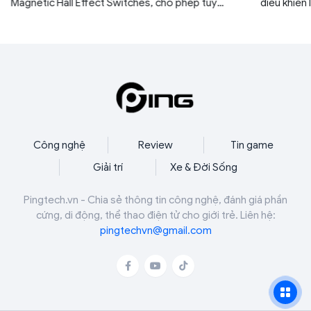
điều khiển linh hoạt cùng độ chính xác cao, tạo
muốn ở một
sự thoải mái khi chơi game, làm việc hay tham
Hall Effec
gia bất kỳ hoạt động nào khác hằng ngày.
polling ra
năng tùy c
Web Hub.
Công nghệ
Review
Tin game
Giải trí
Xe & Đời Sống
Pingtech.vn - Chia sẻ thông tin công nghệ, đánh giá phần
cứng, di động, thể thao điện tử cho giới trẻ. Liên hệ:
pingtechvn@gmail.com