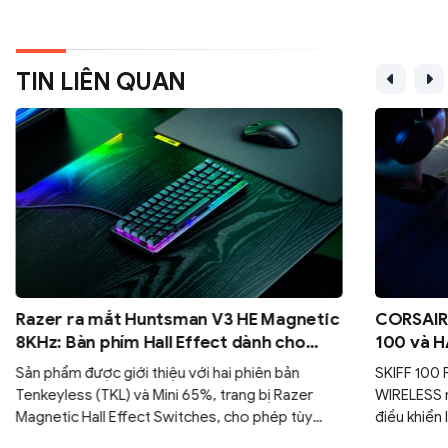
TIN LIÊN QUAN
Razer ra mắt Huntsman V3 HE Magnetic
CORSAIR 
8KHz: Bàn phím Hall Effect dành cho
100 và H
game thủ esports
đa năng 
Sản phẩm được giới thiệu với hai phiên bản
SKIFF 100
Tenkeyless (TKL) và Mini 65%, trang bị Razer
WIRELESS 
Magnetic Hall Effect Switches, cho phép tùy
điều khiển 
chỉnh điểm kích hoạt từ 0,1 mm đến 4,0 mm.
sự thoải m