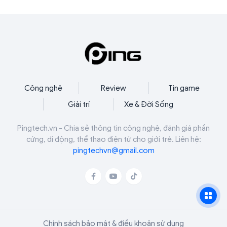
gia bất kỳ
Công nghệ
Review
Tin game
Giải trí
Xe & Đời Sống
Pingtech.vn - Chia sẻ thông tin công nghệ, đánh giá phần
cứng, di động, thể thao điện tử cho giới trẻ. Liên hệ:
pingtechvn@gmail.com
Chính sách bảo mật & điều khoản sử dụng