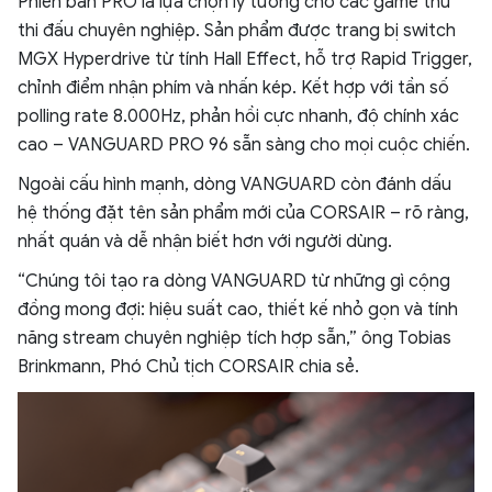
Phiên bản PRO là lựa chọn lý tưởng cho các game thủ
thi đấu chuyên nghiệp. Sản phẩm được trang bị switch
MGX Hyperdrive từ tính Hall Effect, hỗ trợ Rapid Trigger,
chỉnh điểm nhận phím và nhấn kép. Kết hợp với tần số
polling rate 8.000Hz, phản hồi cực nhanh, độ chính xác
cao – VANGUARD PRO 96 sẵn sàng cho mọi cuộc chiến.
Ngoài cấu hình mạnh, dòng VANGUARD còn đánh dấu
hệ thống đặt tên sản phẩm mới của CORSAIR – rõ ràng,
nhất quán và dễ nhận biết hơn với người dùng.
“Chúng tôi tạo ra dòng VANGUARD từ những gì cộng
đồng mong đợi: hiệu suất cao, thiết kế nhỏ gọn và tính
năng stream chuyên nghiệp tích hợp sẵn,” ông Tobias
Brinkmann, Phó Chủ tịch CORSAIR chia sẻ.