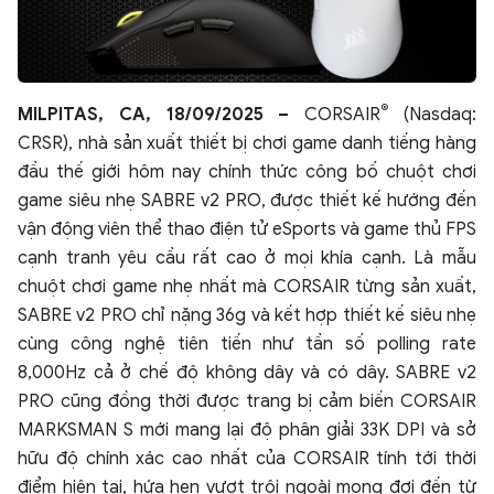
®
MILPITAS, CA, 18/09/2025 –
CORSAIR
(Nasdaq:
CRSR), nhà sản xuất thiết bị chơi game danh tiếng hàng
đầu thế giới hôm nay chính thức công bố chuột chơi
game siêu nhẹ SABRE v2 PRO, được thiết kế hướng đến
vận động viên thể thao điện tử eSports và game thủ FPS
cạnh tranh yêu cầu rất cao ở mọi khía cạnh. Là mẫu
chuột chơi game nhẹ nhất mà CORSAIR từng sản xuất,
SABRE v2 PRO chỉ nặng 36g và kết hợp thiết kế siêu nhẹ
cùng công nghệ tiên tiến như tần số polling rate
8,000Hz cả ở chế độ không dây và có dây. SABRE v2
PRO cũng đồng thời được trang bị cảm biến CORSAIR
MARKSMAN S mới mang lại độ phân giải 33K DPI và sở
hữu độ chính xác cao nhất của CORSAIR tính tới thời
điểm hiện tại, hứa hẹn vượt trội ngoài mong đợi đến từ