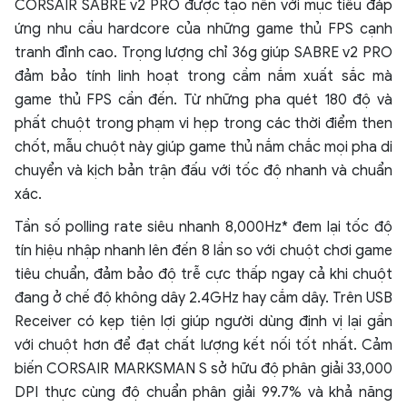
CORSAIR SABRE v2 PRO được tạo nên với mục tiêu đáp
ứng nhu cầu hardcore của những game thủ FPS cạnh
tranh đỉnh cao. Trọng lượng chỉ 36g giúp SABRE v2 PRO
đảm bảo tính linh hoạt trong cầm nắm xuất sắc mà
game thủ FPS cần đến. Từ những pha quét 180 độ và
phất chuột trong phạm vi hẹp trong các thời điểm then
chốt, mẫu chuột này giúp game thủ nắm chắc mọi pha di
chuyển và kịch bản trận đấu với tốc độ nhanh và chuẩn
xác.
Tần số polling rate siêu nhanh 8,000Hz* đem lại tốc độ
tín hiệu nhập nhanh lên đến 8 lần so với chuột chơi game
tiêu chuẩn, đảm bảo độ trễ cực thấp ngay cả khi chuột
đang ở chế độ không dây 2.4GHz hay cắm dây. Trên USB
Receiver có kẹp tiện lợi giúp người dùng định vị lại gần
với chuột hơn để đạt chất lượng kết nối tốt nhất. Cảm
biến CORSAIR MARKSMAN S sở hữu độ phân giải 33,000
DPI thực cùng độ chuẩn phân giải 99.7% và khả năng