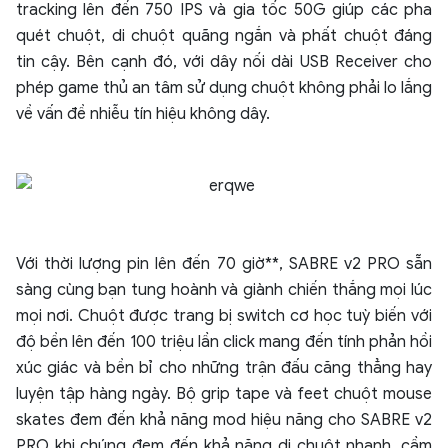
tracking lên đến 750 IPS và gia tốc 50G giúp các pha
quét chuột, di chuột quãng ngắn và phất chuột đáng
tin cậy. Bên cạnh đó, với dây nối dài USB Receiver cho
phép game thủ an tâm sử dụng chuột không phải lo lắng
về vấn đề nhiễu tín hiệu không dây.
Với thời lượng pin lên đến 70 giờ**, SABRE v2 PRO sẵn
sàng cùng bạn tung hoành và giành chiến thắng mọi lúc
mọi nơi. Chuột được trang bị switch cơ học tuỳ biến với
độ bền lên đến 100 triệu lần click mang đến tính phản hồi
xúc giác và bền bỉ cho những trận đấu căng thẳng hay
luyện tập hàng ngày. Bộ grip tape và feet chuột mouse
skates đem đến khả năng mod hiệu năng cho SABRE v2
PRO khi chúng đem đến khả năng di chuột nhanh, cầm