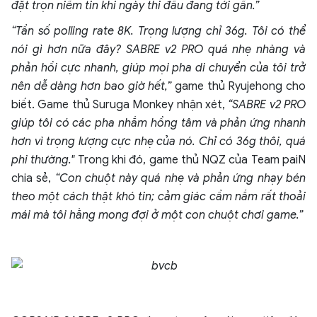
đặt trọn niềm tin khi ngày thi đấu đang tới gần.”
“Tần số polling rate 8K. Trọng lượng chỉ 36g. Tôi có thể
nói gì hơn nữa đây? SABRE v2 PRO quá nhẹ nhàng và
phản hồi cực nhanh, giúp mọi pha di chuyển của tôi trở
nên dễ dàng hơn bao giờ hết,”
game thủ Ryujehong cho
biết. Game thủ Suruga Monkey nhận xét,
“SABRE v2 PRO
giúp tôi có các pha nhắm hồng tâm và phản ứng nhanh
hơn vì trọng lượng cực nhẹ của nó. Chỉ có 36g thôi, quá
phi thường.
"
Trong khi đó, game thủ NQZ của Team paiN
chia sẻ,
“Con chuột này quá nhẹ và phản ứng nhạy bén
theo một cách thật khó tin; cảm giác cầm nắm rất thoải
mái mà tôi hằng mong đợi ở một con chuột chơi game.”