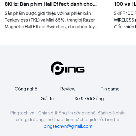
8KHz: Bàn phím Hall Effect dành cho
100 và H
game thủ esports
đa năng 
Sản phẩm được giới thiệu với hai phiên bản
SKIFF 100
Tenkeyless (TKL) và Mini 65%, trang bị Razer
WIRELESS 
Magnetic Hall Effect Switches, cho phép tùy
điều khiển 
chỉnh điểm kích hoạt từ 0,1 mm đến 4,0 mm.
sự thoải m
gia bất kỳ
Công nghệ
Review
Tin game
Giải trí
Xe & Đời Sống
Pingtech.vn - Chia sẻ thông tin công nghệ, đánh giá phần
cứng, di động, thể thao điện tử cho giới trẻ. Liên hệ:
pingtechvn@gmail.com