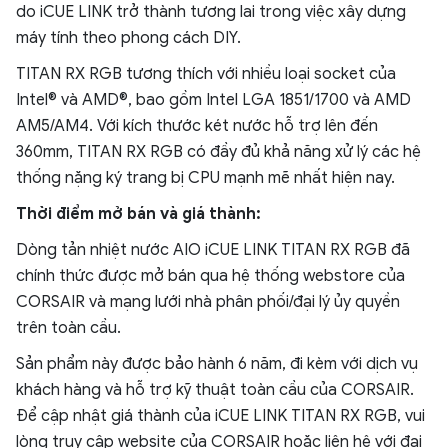
do iCUE LINK trở thành tương lai trong việc xây dựng
máy tính theo phong cách DIY.
TITAN RX RGB tương thích với nhiều loại socket của
Intel® và AMD®, bao gồm Intel LGA 1851/1700 và AMD
AM5/AM4. Với kích thước két nước hỗ trợ lên đến
360mm, TITAN RX RGB có đầy đủ khả năng xử lý các hệ
thống nặng ký trang bị CPU mạnh mẽ nhất hiện nay.
Thời điểm mở bán và giá thành:
Dòng tản nhiệt nước AIO iCUE LINK TITAN RX RGB đã
chính thức được mở bán qua hệ thống webstore của
CORSAIR và mạng lưới nhà phân phối/đại lý ủy quyền
trên toàn cầu.
Sản phẩm này được bảo hành 6 năm, đi kèm với dịch vụ
khách hàng và hỗ trợ kỹ thuật toàn cầu của CORSAIR.
Để cập nhật giá thành của iCUE LINK TITAN RX RGB, vui
lòng truy cập website của CORSAIR hoặc liên hệ với đại