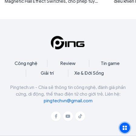
Magnetic Hall Effect Switches, cho phép tùy
điều khiển 
chỉnh điểm kích hoạt từ 0,1 mm đến 4,0 mm.
sự thoải m
gia bất kỳ
Công nghệ
Review
Tin game
Giải trí
Xe & Đời Sống
Pingtech.vn - Chia sẻ thông tin công nghệ, đánh giá phần
cứng, di động, thể thao điện tử cho giới trẻ. Liên hệ:
pingtechvn@gmail.com