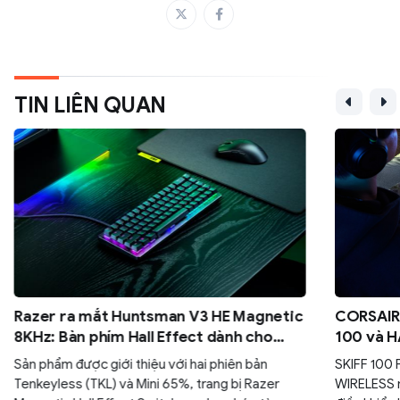
TIN LIÊN QUAN
Razer ra mắt Huntsman V3 HE Magnetic
CORSAIR 
8KHz: Bàn phím Hall Effect dành cho
100 và H
game thủ esports
đa năng 
Sản phẩm được giới thiệu với hai phiên bản
SKIFF 100
Tenkeyless (TKL) và Mini 65%, trang bị Razer
WIRELESS 