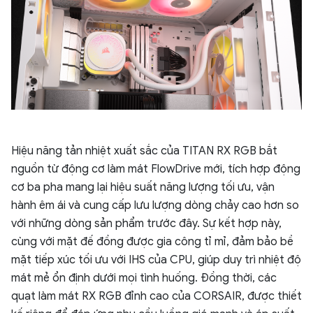
Hiệu năng tản nhiệt xuất sắc của TITAN RX RGB bắt
nguồn từ động cơ làm mát FlowDrive mới, tích hợp động
cơ ba pha mang lại hiệu suất năng lượng tối ưu, vận
hành êm ái và cung cấp lưu lượng dòng chảy cao hơn so
với những dòng sản phẩm trước đây. Sự kết hợp này,
cùng với mặt đế đồng được gia công tỉ mỉ, đảm bảo bề
mặt tiếp xúc tối ưu với IHS của CPU, giúp duy trì nhiệt độ
mát mẻ ổn định dưới mọi tình huống. Đồng thời, các
quạt làm mát RX RGB đỉnh cao của CORSAIR, được thiết