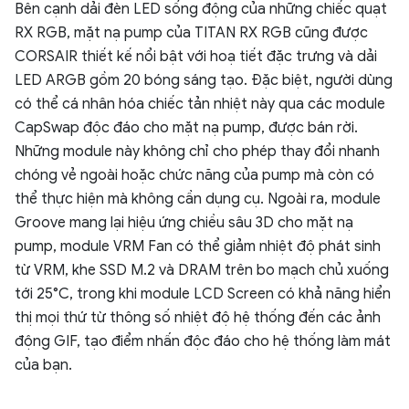
Bên cạnh dải đèn LED sống động của những chiếc quạt
RX RGB, mặt nạ pump của TITAN RX RGB cũng được
CORSAIR thiết kế nổi bật với hoạ tiết đặc trưng và dải
LED ARGB gồm 20 bóng sáng tạo. Đặc biệt, người dùng
có thể cá nhân hóa chiếc tản nhiệt này qua các module
CapSwap độc đáo cho mặt nạ pump, được bán rời.
Những module này không chỉ cho phép thay đổi nhanh
chóng vẻ ngoài hoặc chức năng của pump mà còn có
thể thực hiện mà không cần dụng cụ. Ngoài ra, module
Groove mang lại hiệu ứng chiều sâu 3D cho mặt nạ
pump, module VRM Fan có thể giảm nhiệt độ phát sinh
từ VRM, khe SSD M.2 và DRAM trên bo mạch chủ xuống
tới 25°C, trong khi module LCD Screen có khả năng hiển
thị mọi thứ từ thông số nhiệt độ hệ thống đến các ảnh
động GIF, tạo điểm nhấn độc đáo cho hệ thống làm mát
của bạn.