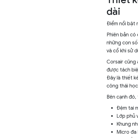
dài
Điểm nổi bật 
Phiên bản có
những con số 
và cổ khi sử d
Corsair cũng 
được tách biệ
Đây là thiết 
công thái học
Bên cạnh đó, 
Đệm tai 
Lớp phủ v
Khung nh
Micro đa 