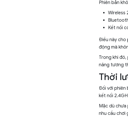
Phiên bản khô
Wireless 
Bluetoot
Kết nối c
Điều này cho 
động mà không
Trong khi đó,
năng tương th
Thời lư
Đối với phiên
kết nối 2.4G
Mặc dù chưa p
nhu cầu chơi 