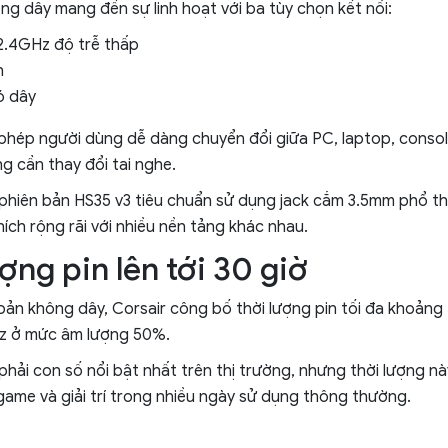
ng dây mang đến sự linh hoạt với ba tùy chọn kết nối:
2.4GHz độ trễ thấp
h
ó dây
phép người dùng dễ dàng chuyển đổi giữa PC, laptop, console
 cần thay đổi tai nghe.
 phiên bản HS35 v3 tiêu chuẩn sử dụng jack cắm 3.5mm phổ t
ích rộng rãi với nhiều nền tảng khác nhau.
ợng pin lên tới 30 giờ
 bản không dây, Corsair công bố thời lượng pin tối đa khoảng
Hz ở mức âm lượng 50%.
hải con số nổi bật nhất trên thị trường, nhưng thời lượng n
game và giải trí trong nhiều ngày sử dụng thông thường.