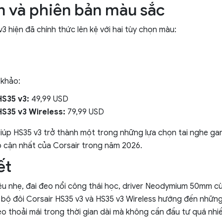
n và phiên bản màu sắc
3 hiện đã chính thức lên kệ với hai tùy chọn màu:
 khảo:
HS35 v3:
49,99 USD
HS35 v3 Wireless:
79,99 USD
iúp HS35 v3 trở thành một trong những lựa chọn tai nghe ga
 cận nhất của Corsair trong năm 2026.
ết
siêu nhẹ, đai đeo nổi công thái học, driver Neodymium 50mm c
 bộ đôi Corsair HS35 v3 và HS35 v3 Wireless hướng đến nhữ
eo thoải mái trong thời gian dài mà không cần đầu tư quá nhiều