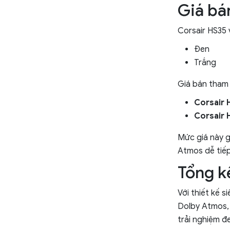
Giá bá
Corsair HS35 v
Đen
Trắng
Giá bán tham
Corsair 
Corsair 
Mức giá này g
Atmos dễ tiếp
Tổng k
Với thiết kế 
Dolby Atmos,
trải nghiệm đ