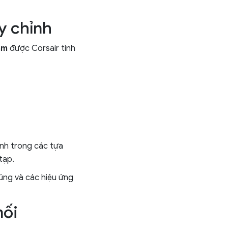
y chỉnh
mm
được Corsair tinh
anh trong các tựa
tạp.
úng và các hiệu ứng
nối