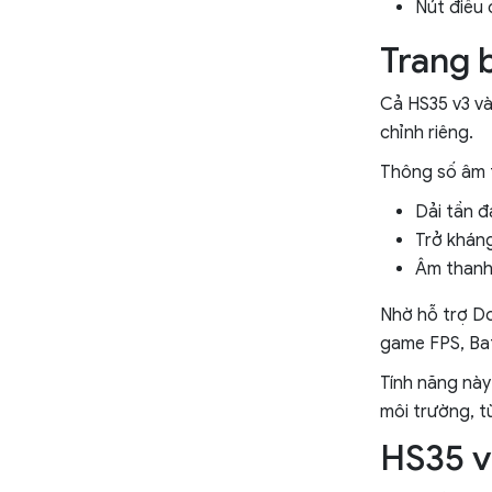
Nút điều 
Trang 
Cả HS35 v3 và
chỉnh riêng.
Thông số âm 
Dải tần 
Trở khán
Âm thanh
Nhờ hỗ trợ Do
game FPS, Bat
Tính năng này
môi trường, t
HS35 v3