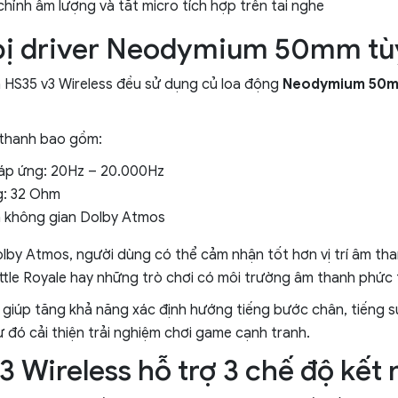
chỉnh âm lượng và tắt micro tích hợp trên tai nghe
bị driver Neodymium 50mm tù
 HS35 v3 Wireless đều sử dụng củ loa động
Neodymium 50
thanh bao gồm:
đáp ứng: 20Hz – 20.000Hz
g: 32 Ohm
 không gian Dolby Atmos
lby Atmos, người dùng có thể cảm nhận tốt hơn vị trí âm th
tle Royale hay những trò chơi có môi trường âm thanh phức 
 giúp tăng khả năng xác định hướng tiếng bước chân, tiếng s
ừ đó cải thiện trải nghiệm chơi game cạnh tranh.
 Wireless hỗ trợ 3 chế độ kết 