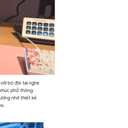
với bộ đôi tai nghe
 khúc phổ thông
ượng nhờ thiết kế
os.