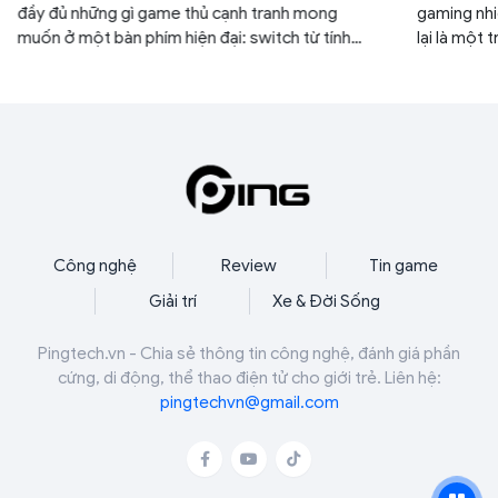
đầy đủ những gì game thủ cạnh tranh mong
gaming nhi
muốn ở một bàn phím hiện đại: switch từ tính
lại là một
Hall Effect, Rapid Trigger, FlashTap SOCD,
dụng nhất 
polling rate 8000Hz, RGB per-key cùng khả
năng tùy chỉnh chuyên sâu thông qua nền tảng
Web Hub.
Công nghệ
Review
Tin game
Giải trí
Xe & Đời Sống
Pingtech.vn - Chia sẻ thông tin công nghệ, đánh giá phần
cứng, di động, thể thao điện tử cho giới trẻ. Liên hệ:
pingtechvn@gmail.com