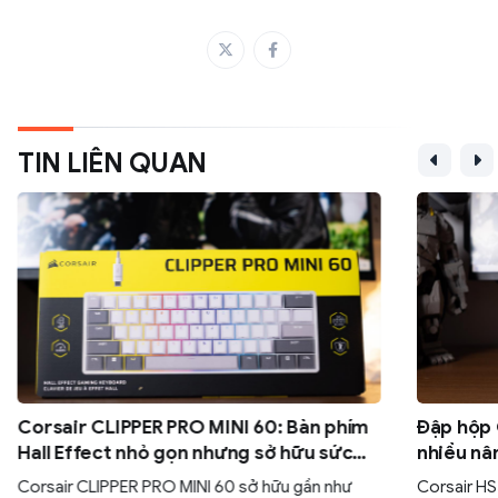
TIN LIÊN QUAN
Corsair CLIPPER PRO MINI 60: Bàn phím
Đập hộp 
Hall Effect nhỏ gọn nhưng sở hữu sức
nhiều nâ
mạnh
tai nghe
Corsair CLIPPER PRO MINI 60 sở hữu gần như
Corsair HS