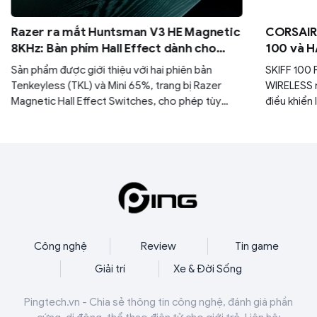
Razer ra mắt Huntsman V3 HE Magnetic
CORSAIR 
8KHz: Bàn phím Hall Effect dành cho
100 và H
game thủ esports
đa năng 
Sản phẩm được giới thiệu với hai phiên bản
SKIFF 100
Tenkeyless (TKL) và Mini 65%, trang bị Razer
WIRELESS 
Magnetic Hall Effect Switches, cho phép tùy
điều khiển 
chỉnh điểm kích hoạt từ 0,1 mm đến 4,0 mm.
sự thoải m
gia bất kỳ
Công nghệ
Review
Tin game
Giải trí
Xe & Đời Sống
Pingtech.vn - Chia sẻ thông tin công nghệ, đánh giá phần