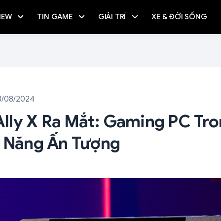
IEW
TIN GAME
GIẢI TRÍ
XE & ĐỜI SỐNG
3/08/2024
ly X Ra Mắt: Gaming PC Tro
u Năng Ấn Tượng