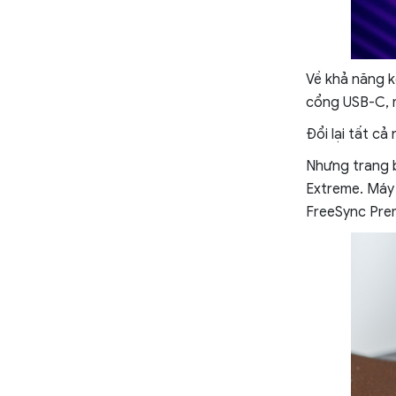
Về khả năng k
cổng USB-C, 
Đổi lại tất c
Nhưng trang b
Extreme. Máy 
FreeSync Prem