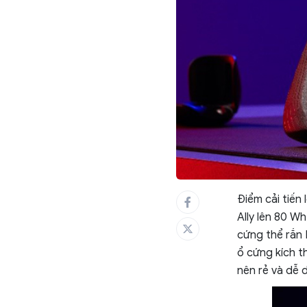
Điểm cải tiến
Ally lên 80 Wh
cứng thể rắn 
ổ cứng kích t
nên rẻ và dễ 