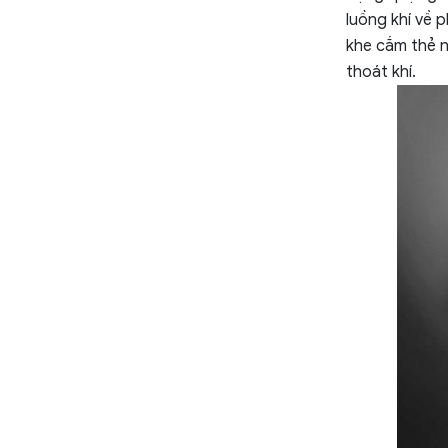
luồng khí về 
khe cắm thẻ n
thoát khí.