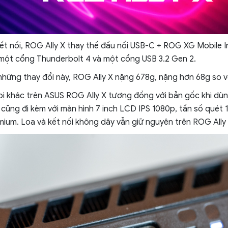
ết nối, ROG Ally X thay thế đầu nối USB-C + ROG XG Mobile I
một cổng Thunderbolt 4 và một cổng USB 3.2 Gen 2.
ả những thay đổi này, ROG Ally X nặng 678g, nặng hơn 68g so v
ị khác trên ASUS ROG Ally X tương đồng với bản gốc khi dùn
cũng đi kèm với màn hình 7 inch LCD IPS 1080p, tần số quét
ium. Loa và kết nối không dây vẫn giữ nguyên trên ROG Ally 