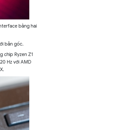
nterface bằng hai
ới bản gốc.
g chip Ryzen Z1
 120 Hz với AMD
X.