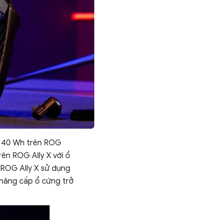
từ 40 Wh trên ROG
rên ROG Ally X với ổ
 ROG Ally X sử dụng
c nâng cấp ổ cứng trở