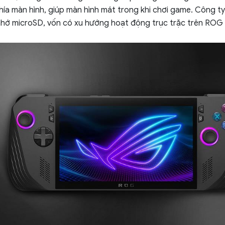
phía màn hình, giúp màn hình mát trong khi chơi game. Công t
hớ microSD, vốn có xu hướng hoạt động trục trặc trên ROG 