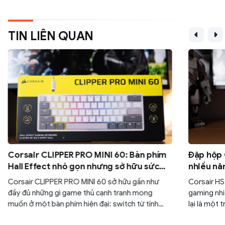
TIN LIÊN QUAN
Corsair CLIPPER PRO MINI 60: Bàn phím
Đập hộp 
Hall Effect nhỏ gọn nhưng sở hữu sức
nhiều nâ
mạnh
tai nghe
Corsair CLIPPER PRO MINI 60 sở hữu gần như
Corsair HS
đầy đủ những gì game thủ cạnh tranh mong
gaming nhi
muốn ở một bàn phím hiện đại: switch từ tính
lại là một
Hall Effect, Rapid Trigger, FlashTap SOCD,
dụng nhất 