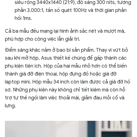
siêu rộng 3440x1440 (21:9), độ sáng 300 nits, tương
phản 3.000:1, tần số quét 100Hz và thời gian phản
hồi 1ms.
Cả ba mẫu đều mang lại hình ảnh sắc nét và mượt mà,
phù hợp cho công việc lẫn giải trí.
Điểm sáng khác nằm ở bao bì sản phẩm. Thay vì vứt bỏ
sau khi mở hộp, Asus thiết kế chúng để gấp thành các
phụ kiện tiện ích. Hộp của hai mẫu nhỏ hơn có thể biến
thành giá đỡ điện thoại, hộp đựng đồ hoặc giá đỡ
laptop mini. Hộp mẫu 34 inch còn làm được cả giá đỡ hồ
sơ. Những phụ kiện này không chỉ tiết kiệm mà còn hỗ
trợ tư thế ngồi làm việc thoải mái, giảm đau mỏi cổ và
lưng.