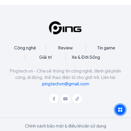
polling rate 8000Hz, RGB per-key cùng khả
năng tùy chỉnh chuyên sâu thông qua nền tảng
Web Hub.
Công nghệ
Review
Tin game
Giải trí
Xe & Đời Sống
Pingtech.vn - Chia sẻ thông tin công nghệ, đánh giá phần
cứng, di động, thể thao điện tử cho giới trẻ. Liên hệ:
pingtechvn@gmail.com
Chính sách bảo mật & điều khoản sử dụng